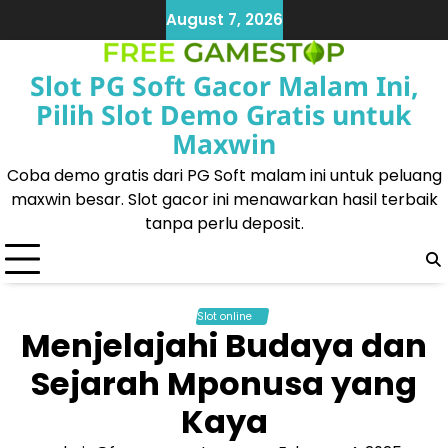
Skip
August 7, 2026
to
content
Slot PG Soft Gacor Malam Ini,
Pilih Slot Demo Gratis untuk
Maxwin
Coba demo gratis dari PG Soft malam ini untuk peluang
maxwin besar. Slot gacor ini menawarkan hasil terbaik
tanpa perlu deposit.
Slot online
Menjelajahi Budaya dan
Sejarah Mponusa yang
Kaya