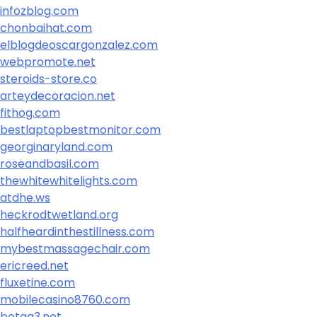
infozblog.com
chonbaihat.com
elblogdeoscargonzalez.com
webpromote.net
steroids-store.co
arteydecoracion.net
fithog.com
bestlaptopbestmonitor.com
georginaryland.com
roseandbasil.com
thewhitewhitelights.com
atdhe.ws
heckrodtwetland.org
halfheardinthestillness.com
mybestmassagechair.com
ericreed.net
fluxetine.com
mobilecasino8760.com
betqq3.net