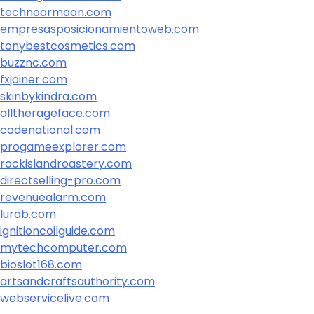
technoarmaan.com
empresasposicionamientoweb.com
tonybestcosmetics.com
buzznc.com
fxjoiner.com
skinbykindra.com
alltherageface.com
codenational.com
progameexplorer.com
rockislandroastery.com
directselling-pro.com
revenuealarm.com
lurab.com
ignitioncoilguide.com
mytechcomputer.com
bioslot168.com
artsandcraftsauthority.com
webservicelive.com