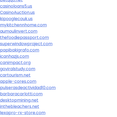
casinoloans5.us
CasinoAuction.us
kipooglecouk.us
mykitchennhome.com
aumoulinvert.com
thefoodiepassport.com
superwindowproject.com
papibakigrafo.com
icanhazjs.com
canimpact.org
goviralstudy.com
cartourism.net
apple-cores.com
pulserasdeactividad10.com
barbaracarlotti.com
desktopmining.net
inthebleachers.net
lexapro-rx-store.com