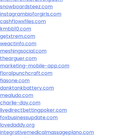
snowboardsteez.com
instagrambioforgirls.com
cashflowxfiles.com
kmbb10.com
getxtrem.com
weactinfo.com
meshingsocial.com
thearguer.com
marketing-mobile-app.com
floralpunchcraft.com
fiasone.com
danktankbattery.com
mealudo.com
charlie-day.com
livedirectbettingpoker.com
foxbusinessupdate.com
lovedaddy.org
integrativemedicalmassageplano.com