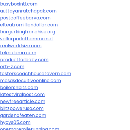
busyboxintl.com
auttayanratchapak.com
postcoffeebarva.com
elteatromilliondollar.com
burgerkingfranchise.org
vallarpadathamma.net
realworldsize.com
teknolama.com
productforbaby.com
orb-z.com
fosterscoachhousetavern.com
mesasdecultivoonline.com
boilersnbits.com
latestviralpost.com
newfreearticle.com
blitzpowerusa.com
gardenofeaten.com
hycys05.com
onemoremilerunning.com