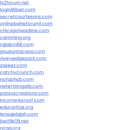
1x2forum.net
login99bet.com
secretcourtesans.com
onlinebahisforum1.com
chicagoheadline.com
camming.org
rajalion88.com
goupuntacana.com
riversedgepark.com
zaseez.com
catchycrunch.com
nofaphub.com
nefertitingalls.com
patsyscreations.com
income4proof.com
educaritas.org
lensajelajah.com
betflik09.net
ncaq.org