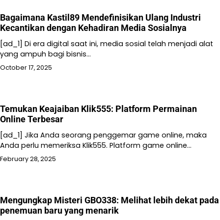
Bagaimana Kastil89 Mendefinisikan Ulang Industri
Kecantikan dengan Kehadiran Media Sosialnya
[ad_1] Di era digital saat ini, media sosial telah menjadi alat
yang ampuh bagi bisnis…
October 17, 2025
Temukan Keajaiban Klik555: Platform Permainan
Online Terbesar
[ad_1] Jika Anda seorang penggemar game online, maka
Anda perlu memeriksa Klik555. Platform game online…
February 28, 2025
Mengungkap Misteri GBO338: Melihat lebih dekat pada
penemuan baru yang menarik