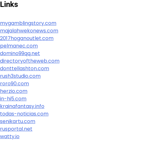
Links
mygamblingstory.com
majalahwekonews.com
2017hoganoutlet.com
pelmanec.com
domino99qq.net
directoryoftheweb.com
donttellashton.com
rush3studio.com
roro90.com
herzio.com
in-hi5.com
krainafantasy.info
todas-noticias.com
senikartu.com
rusportal.net
watty.io