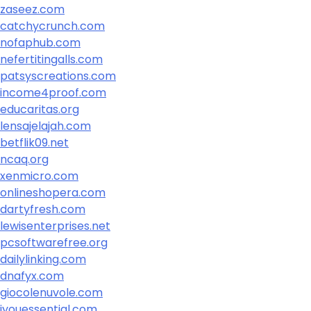
zaseez.com
catchycrunch.com
nofaphub.com
nefertitingalls.com
patsyscreations.com
income4proof.com
educaritas.org
lensajelajah.com
betflik09.net
ncaq.org
xenmicro.com
onlineshopera.com
dartyfresh.com
lewisenterprises.net
pcsoftwarefree.org
dailylinking.com
dnafyx.com
giocolenuvole.com
iyouessential.com