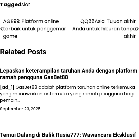
Tagged
slot
AGB99: Platform online
QQ88Asia: Tujuan akhir
Post
terbaik untuk penggemar
Anda untuk hiburan tanpa
navigation
game
akhir
Related Posts
Lepaskan keterampilan taruhan Anda dengan platform
ramah pengguna GasBet88
[ad_1] GasBet88 adalah platform taruhan online terkemuka
yang menawarkan antarmuka yang ramah pengguna bagi
pemain…
September 23, 2025
Temui Dalang di Balik Rusia777: Wawancara Eksklusif