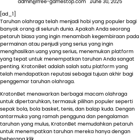
admin@free-gamestop.com
June 30, 2025
[ad_1]
Taruhan olahraga telah menjadi hobi yang populer bagi
banyak orang di seluruh dunia. Apakah Anda seorang
petaruh biasa yang ingin menambah kegembiraan pada
permainan atau penjudi yang serius yang ingin
menghasilkan uang yang serius, menemukan platform
yang tepat untuk menempatkan taruhan Anda sangat
penting. KratonBet adalah salah satu platform yang
telah mendapatkan reputasi sebagai tujuan akhir bagi
penggemar taruhan olahraga.
KratonBet menawarkan berbagai macam olahraga
untuk dipertaruhkan, termasuk pilihan populer seperti
sepak bola, bola basket, tenis, dan balap kuda. Dengan
antarmuka yang ramah pengguna dan pengalaman
taruhan yang mulus, KratonBet memudahkan petaruh
untuk menempatkan taruhan mereka hanya dengan
beberapa klik.