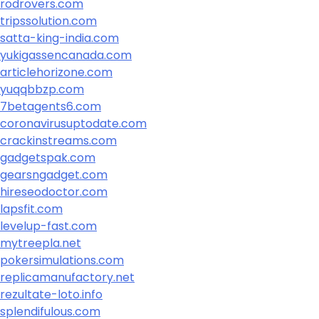
rodrovers.com
tripssolution.com
satta-king-india.com
yukigassencanada.com
articlehorizone.com
yuqqbbzp.com
7betagents6.com
coronavirusuptodate.com
crackinstreams.com
gadgetspak.com
gearsngadget.com
hireseodoctor.com
lapsfit.com
levelup-fast.com
mytreepla.net
pokersimulations.com
replicamanufactory.net
rezultate-loto.info
splendifulous.com