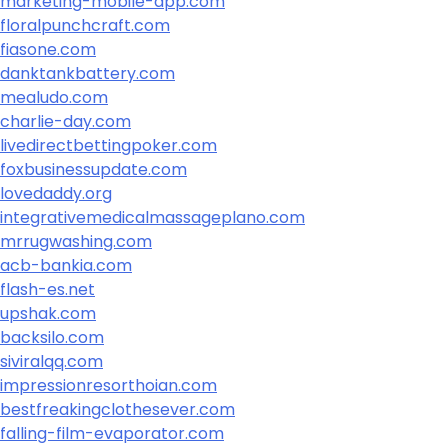
marketing-mobile-app.com
floralpunchcraft.com
fiasone.com
danktankbattery.com
mealudo.com
charlie-day.com
livedirectbettingpoker.com
foxbusinessupdate.com
lovedaddy.org
integrativemedicalmassageplano.com
mrrugwashing.com
acb-bankia.com
flash-es.net
upshak.com
backsilo.com
siviralqq.com
impressionresorthoian.com
bestfreakingclothesever.com
falling-film-evaporator.com