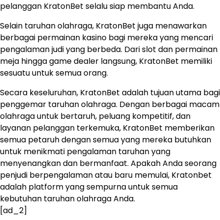
pelanggan KratonBet selalu siap membantu Anda.
Selain taruhan olahraga, KratonBet juga menawarkan
berbagai permainan kasino bagi mereka yang mencari
pengalaman judi yang berbeda. Dari slot dan permainan
meja hingga game dealer langsung, KratonBet memiliki
sesuatu untuk semua orang.
Secara keseluruhan, KratonBet adalah tujuan utama bagi
penggemar taruhan olahraga. Dengan berbagai macam
olahraga untuk bertaruh, peluang kompetitif, dan
layanan pelanggan terkemuka, KratonBet memberikan
semua petaruh dengan semua yang mereka butuhkan
untuk menikmati pengalaman taruhan yang
menyenangkan dan bermanfaat. Apakah Anda seorang
penjudi berpengalaman atau baru memulai, Kratonbet
adalah platform yang sempurna untuk semua
kebutuhan taruhan olahraga Anda.
[ad_2]