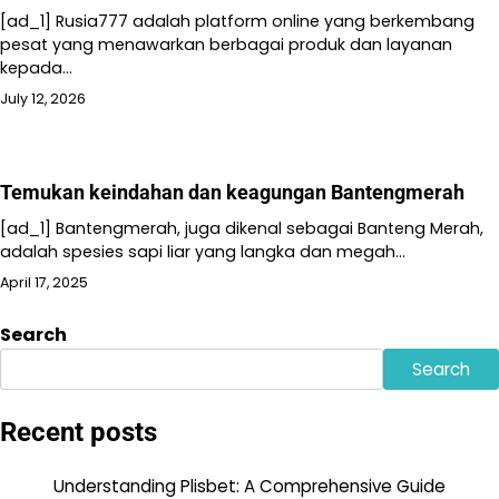
[ad_1] Rusia777 adalah platform online yang berkembang
pesat yang menawarkan berbagai produk dan layanan
kepada…
July 12, 2026
Temukan keindahan dan keagungan Bantengmerah
[ad_1] Bantengmerah, juga dikenal sebagai Banteng Merah,
adalah spesies sapi liar yang langka dan megah…
April 17, 2025
Search
Search
Recent posts
Understanding Plisbet: A Comprehensive Guide