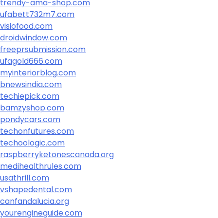
trendy-ama-shop.com
ufabett732m7.com
visiofood.com
droidwindow.com
freeprsubmission.com
ufagold666.com
myinteriorblog.com
bnewsindia.com
techiepick.com
bamzyshop.com
pondycars.com
techonfutures.com
techoologic.com
raspberryketonescanada.org
medihealthrules.com
usathrill.com
vshapedental.com
canfandalucia.org
yourengineguide.com