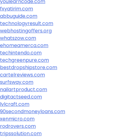
youlearncode.com
fxyatirim.com
abbuguide.com
technologyresult.com
webhostingoffers.org
whatszow.com
ehomeamerca.com
techintendo.com
techgreenpure.com
bestdropshipstore.com
cartelreviews.com
surfsway.com
nailartproduct.com
digitactseed.com
lvlcraft.com
90secondmoneyloans.com
xenmicro.com
rodrovers.com
tripssolution.com