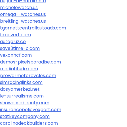
auguri-di-natale.info
michelewatch.us
omega--watches.us
breitling-watches.us
tgarnettcentrallautoads.com
fixadvert.com
autopluz.co
save3time-c.com
vexonhcf.com
demos-pixelsparadise.com
mediatitude.com
prewarmotorcycles.com
simracinglinks.com
dosyamerkezi.net
le-surrealisme.com
showcasebeauty.com
insurancepolicyexpert.com
statkeycompany.com
carolinadeckbuilders.com