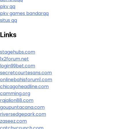
pkv qq
pkv games bandarqq
situs qq
Links
stagehubs.com
1x2forum.net
login99bet.com
secretcourtesans.com
onlinebahisforum1.com
chicagoheadline.com
camming.org
rajalion88.com
goupuntacana.com
riversedgepark.com
zaseez.com
catchycrunch.com