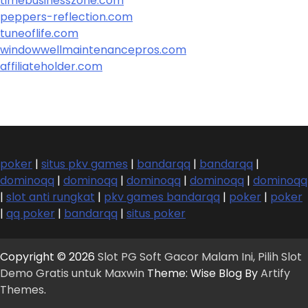
timebusinesszone.com
peppers-reflection.com
tuneoflife.com
windowwellmaintenancepros.com
affiliateholder.com
poker
|
situs pkv games
|
bandarqq
|
bandarqq
|
dominoqq
|
dominoqq
|
dominoqq
|
dominoqq
|
dominoqq
|
slot anti rungkat
|
pkv games bandarqq
|
poker
|
poker
|
qq poker
|
bandarqq
|
situs poker
Copyright © 2026
Slot PG Soft Gacor Malam Ini, Pilih Slot
Demo Gratis untuk Maxwin
Theme: Wise Blog By
Artify
Themes
.