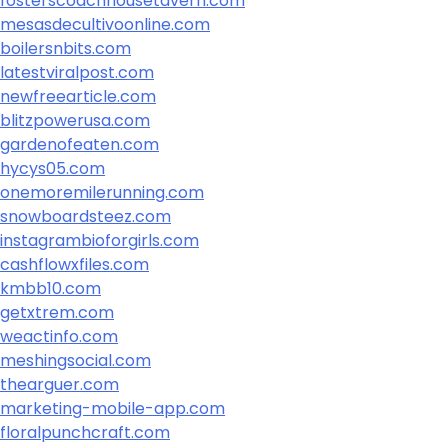
fosterscoachhousetavern.com
mesasdecultivoonline.com
boilersnbits.com
latestviralpost.com
newfreearticle.com
blitzpowerusa.com
gardenofeaten.com
hycys05.com
onemoremilerunning.com
snowboardsteez.com
instagrambioforgirls.com
cashflowxfiles.com
kmbb10.com
getxtrem.com
weactinfo.com
meshingsocial.com
thearguer.com
marketing-mobile-app.com
floralpunchcraft.com