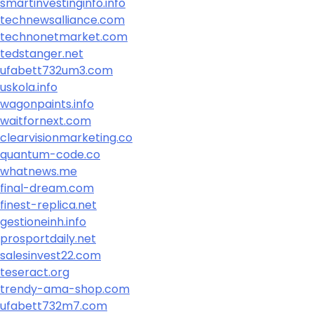
smartinvestinginfo.info
technewsalliance.com
technonetmarket.com
tedstanger.net
ufabett732um3.com
uskola.info
wagonpaints.info
waitfornext.com
clearvisionmarketing.co
quantum-code.co
whatnews.me
final-dream.com
finest-replica.net
gestioneinh.info
prosportdaily.net
salesinvest22.com
teseract.org
trendy-ama-shop.com
ufabett732m7.com