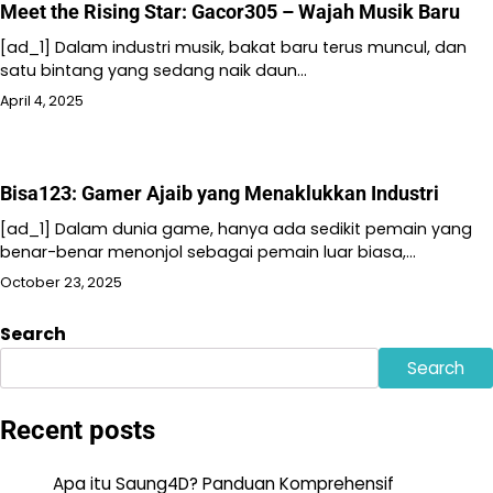
Meet the Rising Star: Gacor305 – Wajah Musik Baru
[ad_1] Dalam industri musik, bakat baru terus muncul, dan
satu bintang yang sedang naik daun…
April 4, 2025
Bisa123: Gamer Ajaib yang Menaklukkan Industri
[ad_1] Dalam dunia game, hanya ada sedikit pemain yang
benar-benar menonjol sebagai pemain luar biasa,…
October 23, 2025
Search
Search
Recent posts
Apa itu Saung4D? Panduan Komprehensif