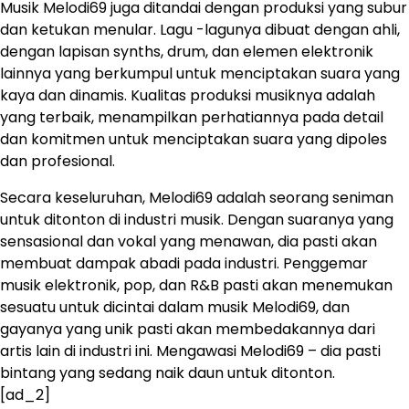
Musik Melodi69 juga ditandai dengan produksi yang subur
dan ketukan menular. Lagu -lagunya dibuat dengan ahli,
dengan lapisan synths, drum, dan elemen elektronik
lainnya yang berkumpul untuk menciptakan suara yang
kaya dan dinamis. Kualitas produksi musiknya adalah
yang terbaik, menampilkan perhatiannya pada detail
dan komitmen untuk menciptakan suara yang dipoles
dan profesional.
Secara keseluruhan, Melodi69 adalah seorang seniman
untuk ditonton di industri musik. Dengan suaranya yang
sensasional dan vokal yang menawan, dia pasti akan
membuat dampak abadi pada industri. Penggemar
musik elektronik, pop, dan R&B pasti akan menemukan
sesuatu untuk dicintai dalam musik Melodi69, dan
gayanya yang unik pasti akan membedakannya dari
artis lain di industri ini. Mengawasi Melodi69 – dia pasti
bintang yang sedang naik daun untuk ditonton.
[ad_2]