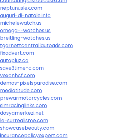
coursdanglaistoulouse.com
neptunuslex.com
auguri-di-natale.info
michelewatch.us
omega--watches.us
breitling-watches.us
tgarnettcentrallautoads.com
fixadvert.com
autopluz.co
save3time-c.com
vexonhcf.com
demos-pixelsparadise.com
mediatitude.com
prewarmotorcycles.com
simracinglinks.com
dosyamerkezi.net
le-surrealisme.com
showcasebeauty.com
insurancepolicyexpert.com