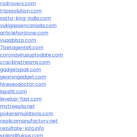
rodrovers.com
tripssolution.com
satta-king-india.com
yukigassencanada.com
articlehorizone.com
yuqqbbzp.com
7betagents6.com
coronavirusuptodate.com
crackinstreams.com
gadgetspak.com
gearsngadget.com
hireseodoctor.com
lapsfit.com
levelup-fast.com
mytreepla.net
pokersimulations.com
replicamanufactory.net
rezultate-loto.info
splendifulous.com