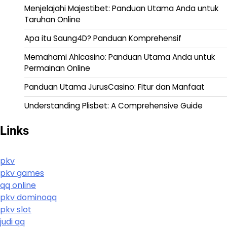
Menjelajahi Majestibet: Panduan Utama Anda untuk
Taruhan Online
Apa itu Saung4D? Panduan Komprehensif
Memahami Ahlcasino: Panduan Utama Anda untuk
Permainan Online
Panduan Utama JurusCasino: Fitur dan Manfaat
Understanding Plisbet: A Comprehensive Guide
Links
pkv
pkv games
qq online
pkv dominoqq
pkv slot
judi qq