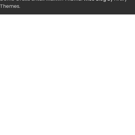
Themes
.