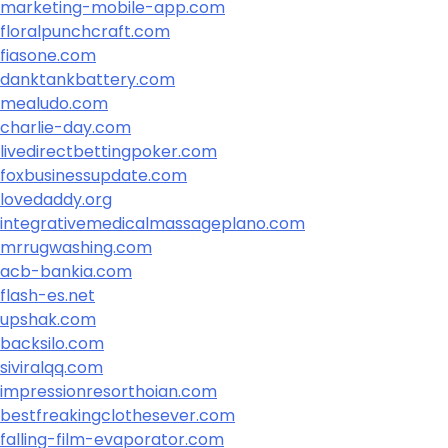
marketing-mobile-app.com
floralpunchcraft.com
fiasone.com
danktankbattery.com
mealudo.com
charlie-day.com
livedirectbettingpoker.com
foxbusinessupdate.com
lovedaddy.org
integrativemedicalmassageplano.com
mrrugwashing.com
acb-bankia.com
flash-es.net
upshak.com
backsilo.com
siviralqq.com
impressionresorthoian.com
bestfreakingclothesever.com
falling-film-evaporator.com