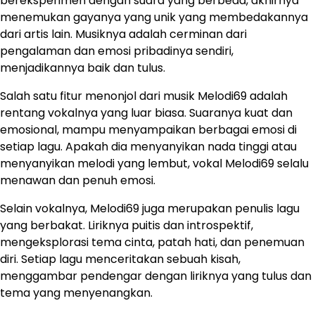
bereksperimen dengan suara yang berbeda, akhirnya
menemukan gayanya yang unik yang membedakannya
dari artis lain. Musiknya adalah cerminan dari
pengalaman dan emosi pribadinya sendiri,
menjadikannya baik dan tulus.
Salah satu fitur menonjol dari musik Melodi69 adalah
rentang vokalnya yang luar biasa. Suaranya kuat dan
emosional, mampu menyampaikan berbagai emosi di
setiap lagu. Apakah dia menyanyikan nada tinggi atau
menyanyikan melodi yang lembut, vokal Melodi69 selalu
menawan dan penuh emosi.
Selain vokalnya, Melodi69 juga merupakan penulis lagu
yang berbakat. Liriknya puitis dan introspektif,
mengeksplorasi tema cinta, patah hati, dan penemuan
diri. Setiap lagu menceritakan sebuah kisah,
menggambar pendengar dengan liriknya yang tulus dan
tema yang menyenangkan.