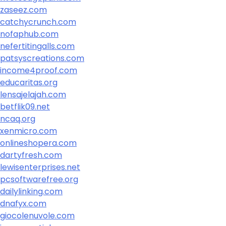
zaseez.com
catchycrunch.com
nofaphub.com
nefertitingalls.com
patsyscreations.com
income4proof.com
educaritas.org
lensajelajah.com
betflik09.net
ncaq.org
xenmicro.com
onlineshopera.com
dartyfresh.com
lewisenterprises.net
pcsoftwarefree.org
dailylinking.com
dnafyx.com
giocolenuvole.com