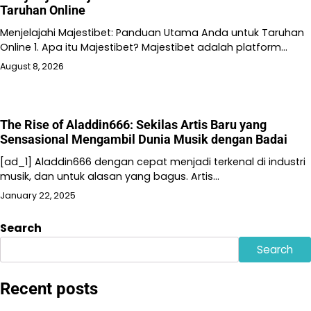
Taruhan Online
Menjelajahi Majestibet: Panduan Utama Anda untuk Taruhan
Online 1. Apa itu Majestibet? Majestibet adalah platform…
August 8, 2026
The Rise of Aladdin666: Sekilas Artis Baru yang
Sensasional Mengambil Dunia Musik dengan Badai
[ad_1] Aladdin666 dengan cepat menjadi terkenal di industri
musik, dan untuk alasan yang bagus. Artis…
January 22, 2025
Search
Search
Recent posts