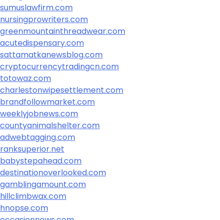
sumuslawfirm.com
nursingprowriters.com
greenmountainthreadwear.com
acutedispensary.com
sattamatkanewsblog.com
cryptocurrencytradingcn.com
totowaz.com
charlestonwipesettlement.com
brandfollowmarket.com
weeklyjobnews.com
countyanimalshelter.com
adwebtagging.com
ranksuperior.net
babystepahead.com
destinationoverlooked.com
gamblingamount.com
hillclimbwax.com
hnopse.com
occasionnews.com