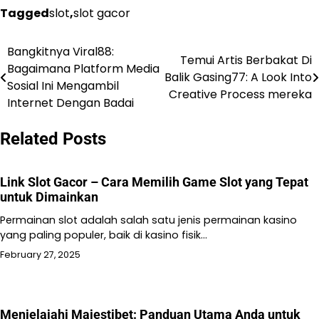
Tagged
slot
,
slot gacor
Bangkitnya Viral88:
Post
Temui Artis Berbakat Di
Bagaimana Platform Media
Balik Gasing77: A Look Into
navigation
Sosial Ini Mengambil
Creative Process mereka
Internet Dengan Badai
Related Posts
Link Slot Gacor – Cara Memilih Game Slot yang Tepat
untuk Dimainkan
Permainan slot adalah salah satu jenis permainan kasino
yang paling populer, baik di kasino fisik…
February 27, 2025
Menjelajahi Majestibet: Panduan Utama Anda untuk