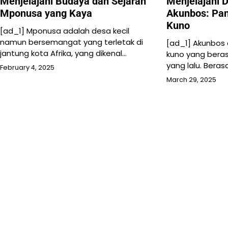
Menjelajahi Budaya dan Sejarah
Menjelajahi D
Mponusa yang Kaya
Akunbos: Pan
Kuno
[ad_1] Mponusa adalah desa kecil
namun bersemangat yang terletak di
[ad_1] Akunbos a
jantung kota Afrika, yang dikenal…
kuno yang beras
yang lalu. Berasa
February 4, 2025
March 29, 2025