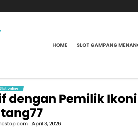
,
HOME
SLOT GAMPANG MENAN
Slot online
 dengan Pemilik Ikoni
tang77
mestop.com
April 3, 2026