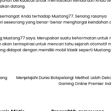
layanan berkualitas untuk memastikan kendaraan Anda t
 akan datang.
 semangat Anda terhadap Mustang77. Senang rasanya
dari seseorang yang benar-benar menghargai keindahan 
ng Mustang77 saya. Merupakan suatu kehormatan untuk m
in akan terinspirasi untuk mencari tahu sejarah otomotif
 didapat dengan memiliki mobil klasik seperti Mustang
yang
Menjelajahi Dunia Bolapelangi: Melihat Lebih Deka
Gaming Online Premier Ind