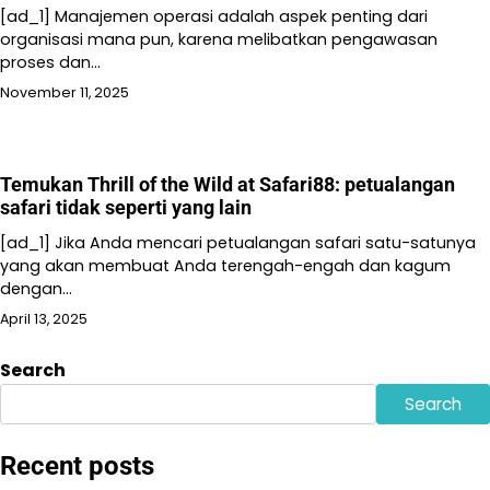
[ad_1] Manajemen operasi adalah aspek penting dari
organisasi mana pun, karena melibatkan pengawasan
proses dan…
November 11, 2025
Temukan Thrill of the Wild at Safari88: petualangan
safari tidak seperti yang lain
[ad_1] Jika Anda mencari petualangan safari satu-satunya
yang akan membuat Anda terengah-engah dan kagum
dengan…
April 13, 2025
Search
Search
Recent posts