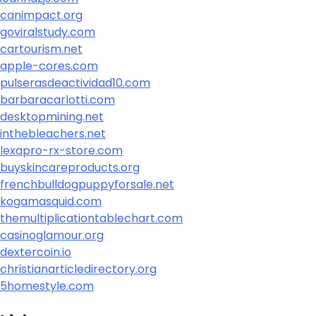
canimpact.org
goviralstudy.com
cartourism.net
apple-cores.com
pulserasdeactividad10.com
barbaracarlotti.com
desktopmining.net
inthebleachers.net
lexapro-rx-store.com
buyskincareproducts.org
frenchbulldogpuppyforsale.net
kogamasquid.com
themultiplicationtablechart.com
casinoglamour.org
dextercoin.io
christianarticledirectory.org
5homestyle.com