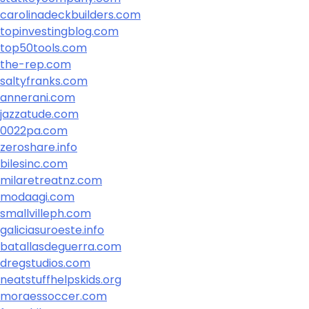
carolinadeckbuilders.com
topinvestingblog.com
top50tools.com
the-rep.com
saltyfranks.com
annerani.com
jazzatude.com
0022pa.com
zeroshare.info
bilesinc.com
milaretreatnz.com
modaagi.com
smallvilleph.com
galiciasuroeste.info
batallasdeguerra.com
dregstudios.com
neatstuffhelpskids.org
moraessoccer.com