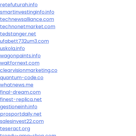
retefuturah.info
smartinvestinginfo.info
technewsalliance.com
technonetmarket.com
tedstanger.net
ufabett732um3.com
uskola.info
wagonpaints.info
waitfornext.com
clearvisionmarketing.co
quantum-code.co
whatnews.me
final-dream.com
finest-replica.net
gestioneinh.info
prosportdaily.net
salesinvest22.com
teseract.org
trendy-ama-shop.com