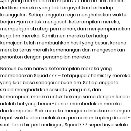
Apa yang membedakan Squad777 dari tim lain adalah
dedikasi mereka yang tak tergoyahkan terhadap
keunggulan. Setiap anggota regu menghabiskan waktu
berjam-jam untuk mengasah keterampilan mereka,
mempelajari strategi permainan, dan menyempurnakan
kerja tim mereka. Komitmen mereka terhadap
kemajuan telah membuahkan hasil yang besar, karena
mereka terus meraih kemenangan dan mengesankan
penonton dengan penampilan mereka.
Namun bukan hanya keterampilan mereka yang
membedakan Squad777 – tetapi juga chemistry mereka
yang luar biasa sebagai sebuah tim. Setiap anggota
skuad menghadirkan sesuatu yang unik, dan
kemampuan mereka untuk bekerja sama dengan lancar
adalah hal yang benar-benar membedakan mereka
dari kompetisi. Baik mereka mengoordinasikan serangan
tepat waktu atau melakukan permainan kopling di saat-
saat terakhir pertandingan, Squad777 sepertinya selalu