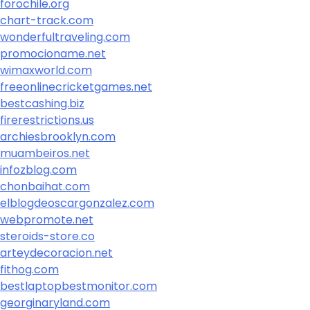
forochile.org
chart-track.com
wonderfultraveling.com
promocioname.net
wimaxworld.com
freeonlinecricketgames.net
bestcashing.biz
firerestrictions.us
archiesbrooklyn.com
muambeiros.net
infozblog.com
chonbaihat.com
elblogdeoscargonzalez.com
webpromote.net
steroids-store.co
arteydecoracion.net
fithog.com
bestlaptopbestmonitor.com
georginaryland.com