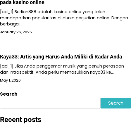
pada kasino online
[ad_1] Berlian888 adalah kasino online yang telah
mendapatkan popularitas di dunia perjudian online. Dengan
berbagai…
January 26, 2025
Kaya33: Artis yang Harus Anda Miliki di Radar Anda
[ad_1] Jika Anda penggemar musik yang penuh perasaan
dan introspektif, Anda perlu memasukkan Kaya33 ke…
May 1, 2026
Search
Search
Recent posts