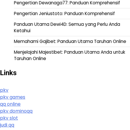
Pengertian Dewanaga77: Panduan Komprehensif
Pengertian Jeniustoto: Panduan Komprehensif
Panduan Utama Dewi4D: Semua yang Perlu Anda
Ketahui
Memahami Gajibet: Panduan Utama Taruhan Online
Menjelajahi Majestibet: Panduan Utama Anda untuk
Taruhan Online
Links
pkv
pkv games
qq online
pkv dominoqq
pkv slot
judi qq