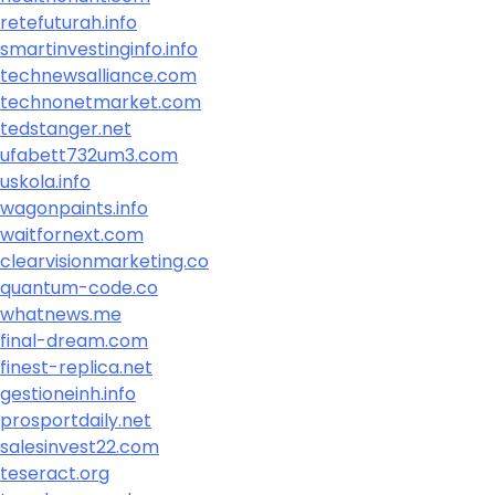
retefuturah.info
smartinvestinginfo.info
technewsalliance.com
technonetmarket.com
tedstanger.net
ufabett732um3.com
uskola.info
wagonpaints.info
waitfornext.com
clearvisionmarketing.co
quantum-code.co
whatnews.me
final-dream.com
finest-replica.net
gestioneinh.info
prosportdaily.net
salesinvest22.com
teseract.org