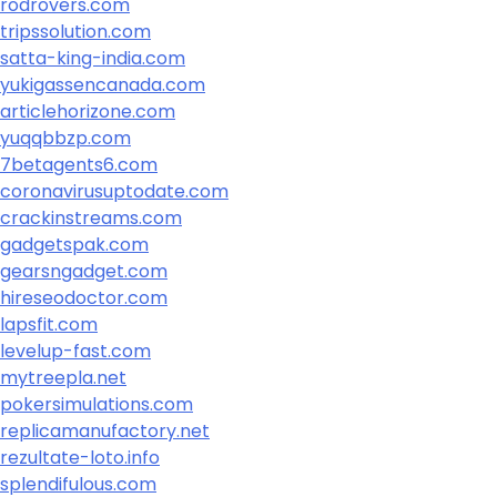
rodrovers.com
tripssolution.com
satta-king-india.com
yukigassencanada.com
articlehorizone.com
yuqqbbzp.com
7betagents6.com
coronavirusuptodate.com
crackinstreams.com
gadgetspak.com
gearsngadget.com
hireseodoctor.com
lapsfit.com
levelup-fast.com
mytreepla.net
pokersimulations.com
replicamanufactory.net
rezultate-loto.info
splendifulous.com