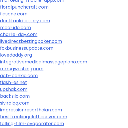
marketing-mobile-app.com
floralpunchcraft.com
fiasone.com
danktankbattery.com
mealudo.com
charlie-day.com
livedirectbettingpoker.com
foxbusinessupdate.com
lovedaddy.org
integrativemedicalmassageplano.com
mrrugwashing.com
acb-bankia.com
flash-es.net
upshak.com
backsilo.com
siviralqq.com
impressionresorthoian.com
bestfreakingclothesever.com
falling-film-evaporator.com