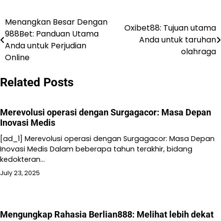
Menangkan Besar Dengan
Post
Oxibet88: Tujuan utama
988Bet: Panduan Utama
Anda untuk taruhan
navigation
Anda untuk Perjudian
olahraga
Online
Related Posts
Merevolusi operasi dengan Surgagacor: Masa Depan
Inovasi Medis
[ad_1] Merevolusi operasi dengan Surgagacor: Masa Depan
Inovasi Medis Dalam beberapa tahun terakhir, bidang
kedokteran…
July 23, 2025
Mengungkap Rahasia Berlian888: Melihat lebih dekat