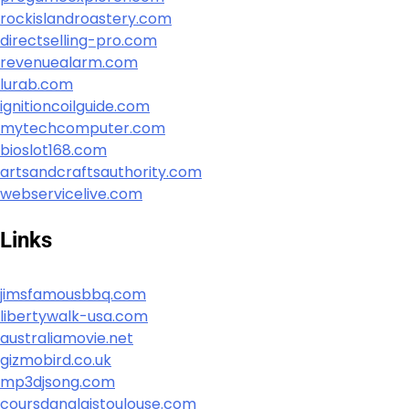
rockislandroastery.com
directselling-pro.com
revenuealarm.com
lurab.com
ignitioncoilguide.com
mytechcomputer.com
bioslot168.com
artsandcraftsauthority.com
webservicelive.com
Links
jimsfamousbbq.com
libertywalk-usa.com
australiamovie.net
gizmobird.co.uk
mp3djsong.com
coursdanglaistoulouse.com