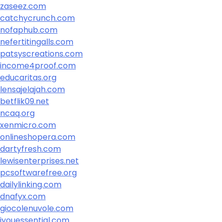
zaseez.com
catchycrunch.com
nofaphub.com
nefertitingalls.com
patsyscreations.com
income4proof.com
educaritas.org
lensajelajah.com
betflik09.net
ncaq.org
xenmicro.com
onlineshopera.com
dartyfresh.com
lewisenterprises.net
pcsoftwarefree.org
dailylinking.com
dnafyx.com
giocolenuvole.com
iyouessential.com