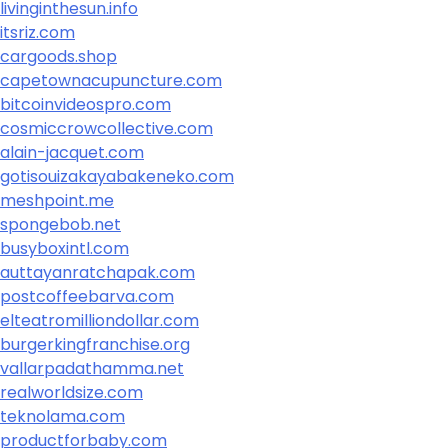
livinginthesun.info
itsriz.com
cargoods.shop
capetownacupuncture.com
bitcoinvideospro.com
cosmiccrowcollective.com
alain-jacquet.com
gotisouizakayabakeneko.com
meshpoint.me
spongebob.net
busyboxintl.com
auttayanratchapak.com
postcoffeebarva.com
elteatromilliondollar.com
burgerkingfranchise.org
vallarpadathamma.net
realworldsize.com
teknolama.com
productforbaby.com