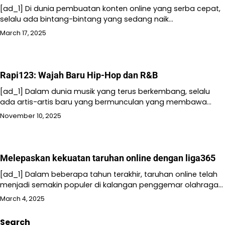
[ad_1] Di dunia pembuatan konten online yang serba cepat,
selalu ada bintang-bintang yang sedang naik…
March 17, 2025
Rapi123: Wajah Baru Hip-Hop dan R&B
[ad_1] Dalam dunia musik yang terus berkembang, selalu
ada artis-artis baru yang bermunculan yang membawa…
November 10, 2025
Melepaskan kekuatan taruhan online dengan liga365
[ad_1] Dalam beberapa tahun terakhir, taruhan online telah
menjadi semakin populer di kalangan penggemar olahraga…
March 4, 2025
Search