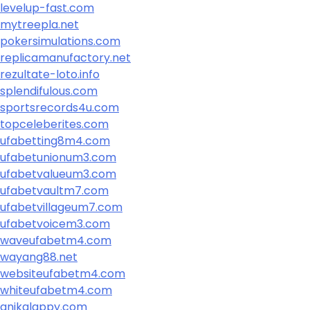
levelup-fast.com
mytreepla.net
pokersimulations.com
replicamanufactory.net
rezultate-loto.info
splendifulous.com
sportsrecords4u.com
topceleberites.com
ufabetting8m4.com
ufabetunionum3.com
ufabetvalueum3.com
ufabetvaultm7.com
ufabetvillageum7.com
ufabetvoicem3.com
waveufabetm4.com
wayang88.net
websiteufabetm4.com
whiteufabetm4.com
anikalappy.com