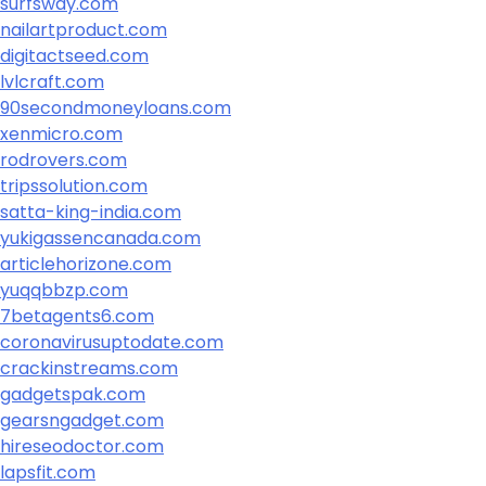
surfsway.com
nailartproduct.com
digitactseed.com
lvlcraft.com
90secondmoneyloans.com
xenmicro.com
rodrovers.com
tripssolution.com
satta-king-india.com
yukigassencanada.com
articlehorizone.com
yuqqbbzp.com
7betagents6.com
coronavirusuptodate.com
crackinstreams.com
gadgetspak.com
gearsngadget.com
hireseodoctor.com
lapsfit.com