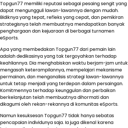
Topgun77 memiliki reputasi sebagai pesaing sengit yang
dapat mengungguli lawan-lawannya dengan mudah.
Bidiknya yang tepat, refleks yang cepat, dan pemikiran
strategisnya telah membuatnya mendapatkan banyak
penghargaan dan kejuaraan di berbagai turnamen
eSports.
Apa yang membedakan Topgun77 dari pemain lain
adalah dedikasinya yang tak tergoyahkan terhadap
keahliannya. Dia menghabiskan waktu berjam-jam untuk
mengasah keterampilannya, mempelajari mekanisme
permainan, dan menganalisis strategi lawan-lawannya
untuk tetap menjadi yang terdepan dalam persaingan.
Komitmennya terhadap keunggulan dan perbaikan
berkelanjutan telah membuatnya dihormati dan
dikagumi oleh rekan-rekannya di komunitas eSports.
Namun kesuksesan Topgun77 tidak hanya sebatas
pencapaian individunya saja. Ia juga dikenal karena