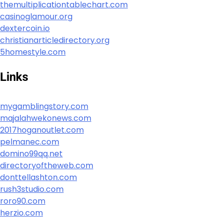
themultiplicationtablechart.com
casinoglamour.org
dextercoin.io
christianarticledirectory.org
5homestyle.com
Links
mygamblingstory.com
majalahwekonews.com
2017hoganoutlet.com
pelmanec.com
domino99qq.net
directoryoftheweb.com
donttellashton.com
rush3studio.com
roro90.com
herzio.com