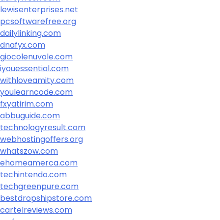
lewisenterprises.net
pcsoftwarefree.org
dailylinking.com
dnafyx.com
giocolenuvole.com
iyouessential.com
withloveamity.com
youlearncode.com
fxyatirim.com
abbuguide.com
technologyresult.com
webhostingoffers.org
whatszow.com
ehomeamerca.com
techintendo.com
techgreenpure.com
bestdropshipstore.com
cartelreviews.com