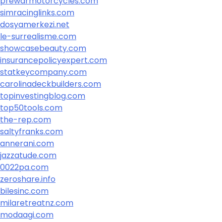
prewarmotorcycles.com
simracinglinks.com
dosyamerkezi.net
le-surrealisme.com
showcasebeauty.com
insurancepolicyexpert.com
statkeycompany.com
carolinadeckbuilders.com
topinvestingblog.com
top50tools.com
the-rep.com
saltyfranks.com
annerani.com
jazzatude.com
0022pa.com
zeroshare.info
bilesinc.com
milaretreatnz.com
modaagi.com