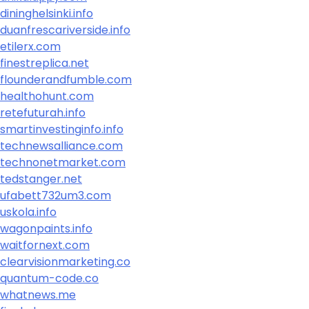
dininghelsinki.info
duanfrescariverside.info
etilerx.com
finestreplica.net
flounderandfumble.com
healthohunt.com
retefuturah.info
smartinvestinginfo.info
technewsalliance.com
technonetmarket.com
tedstanger.net
ufabett732um3.com
uskola.info
wagonpaints.info
waitfornext.com
clearvisionmarketing.co
quantum-code.co
whatnews.me