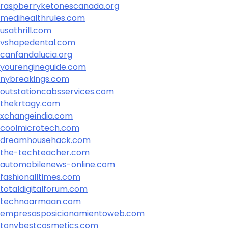
raspberryketonescanada.org
medihealthrules.com
usathrill.com
vshapedental.com
canfandalucia.org
yourengineguide.com
nybreakings.com
outstationcabsservices.com
thekrtagy.com
xchangeindia.com
coolmicrotech.com
dreamhousehack.com
the-techteacher.com
automobilenews-online.com
fashionalltimes.com
totaldigitalforum.com
technoarmaan.com
empresasposicionamientoweb.com
tonybestcosmetics.com