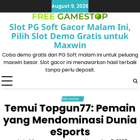
Skip
August 9, 2026
to
content
Slot PG Soft Gacor Malam Ini,
Pilih Slot Demo Gratis untuk
Maxwin
Coba demo gratis dari PG Soft malam ini untuk peluang
maxwin besar. Slot gacor ini menawarkan hasil terbaik
tanpa perlu deposit.
Slot online
Temui Topgun77: Pemain
yang Mendominasi Dunia
eSports