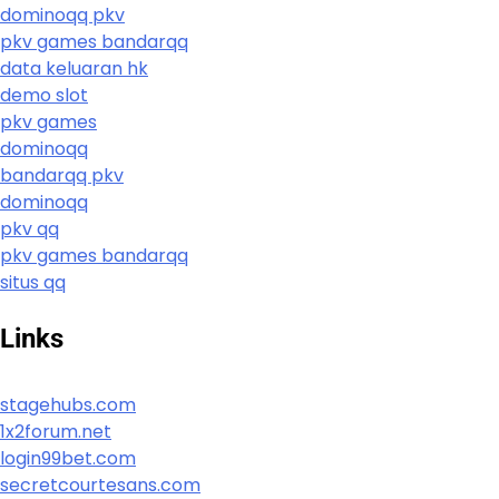
dominoqq pkv
pkv games bandarqq
data keluaran hk
demo slot
pkv games
dominoqq
bandarqq pkv
dominoqq
pkv qq
pkv games bandarqq
situs qq
Links
stagehubs.com
1x2forum.net
login99bet.com
secretcourtesans.com