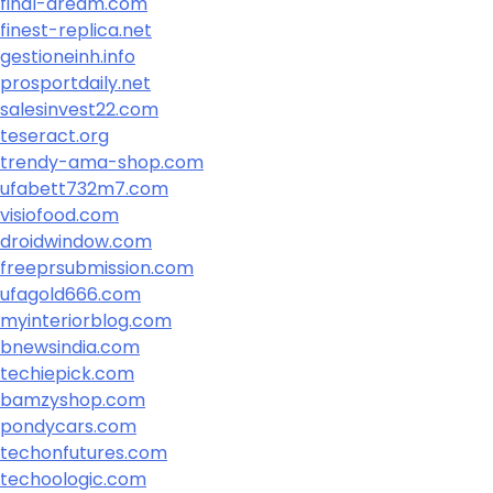
final-dream.com
finest-replica.net
gestioneinh.info
prosportdaily.net
salesinvest22.com
teseract.org
trendy-ama-shop.com
ufabett732m7.com
visiofood.com
droidwindow.com
freeprsubmission.com
ufagold666.com
myinteriorblog.com
bnewsindia.com
techiepick.com
bamzyshop.com
pondycars.com
techonfutures.com
techoologic.com