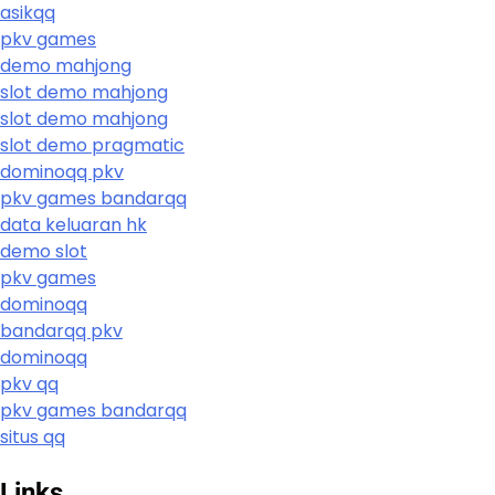
asikqq
pkv games
demo mahjong
slot demo mahjong
slot demo mahjong
slot demo pragmatic
dominoqq pkv
pkv games bandarqq
data keluaran hk
demo slot
pkv games
dominoqq
bandarqq pkv
dominoqq
pkv qq
pkv games bandarqq
situs qq
Links