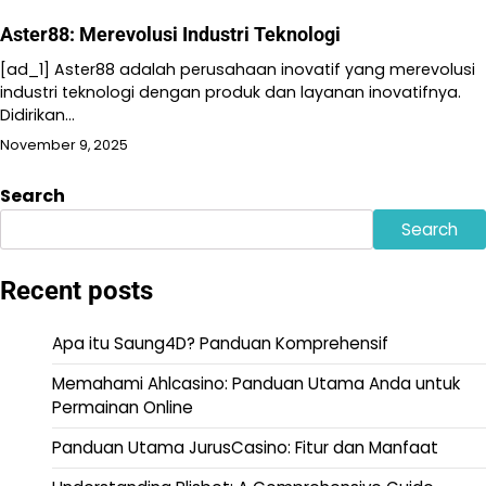
Aster88: Merevolusi Industri Teknologi
[ad_1] Aster88 adalah perusahaan inovatif yang merevolusi
industri teknologi dengan produk dan layanan inovatifnya.
Didirikan…
November 9, 2025
Search
Search
Recent posts
Apa itu Saung4D? Panduan Komprehensif
Memahami Ahlcasino: Panduan Utama Anda untuk
Permainan Online
Panduan Utama JurusCasino: Fitur dan Manfaat