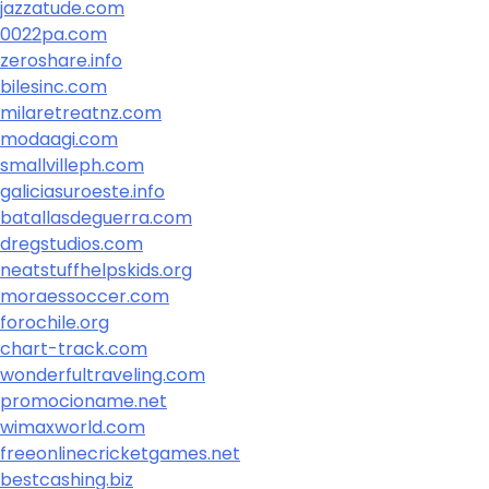
jazzatude.com
0022pa.com
zeroshare.info
bilesinc.com
milaretreatnz.com
modaagi.com
smallvilleph.com
galiciasuroeste.info
batallasdeguerra.com
dregstudios.com
neatstuffhelpskids.org
moraessoccer.com
forochile.org
chart-track.com
wonderfultraveling.com
promocioname.net
wimaxworld.com
freeonlinecricketgames.net
bestcashing.biz