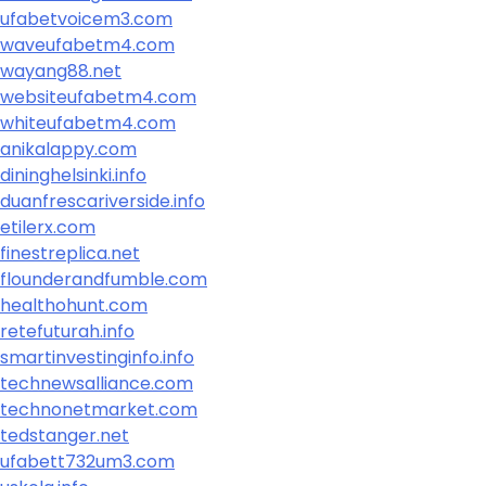
ufabetvoicem3.com
waveufabetm4.com
wayang88.net
websiteufabetm4.com
whiteufabetm4.com
anikalappy.com
dininghelsinki.info
duanfrescariverside.info
etilerx.com
finestreplica.net
flounderandfumble.com
healthohunt.com
retefuturah.info
smartinvestinginfo.info
technewsalliance.com
technonetmarket.com
tedstanger.net
ufabett732um3.com