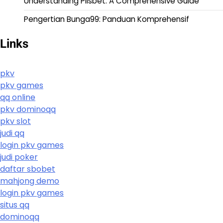
Understanding Plisbet: A Comprehensive Guide
Pengertian Bunga99: Panduan Komprehensif
Links
pkv
pkv games
qq online
pkv dominoqq
pkv slot
judi qq
login pkv games
judi poker
daftar sbobet
mahjong demo
login pkv games
situs qq
dominoqq