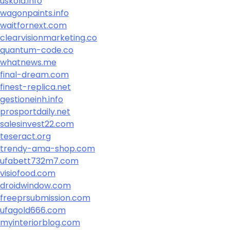
uskola.info
wagonpaints.info
waitfornext.com
clearvisionmarketing.co
quantum-code.co
whatnews.me
final-dream.com
finest-replica.net
gestioneinh.info
prosportdaily.net
salesinvest22.com
teseract.org
trendy-ama-shop.com
ufabett732m7.com
visiofood.com
droidwindow.com
freeprsubmission.com
ufagold666.com
myinteriorblog.com