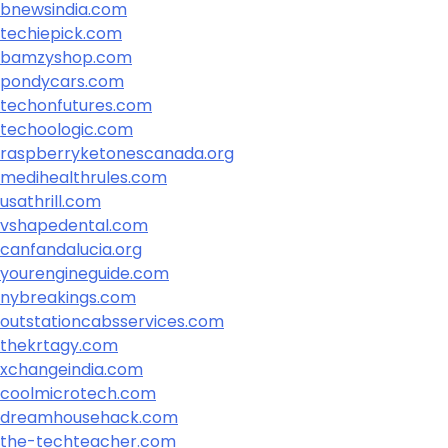
bnewsindia.com
techiepick.com
bamzyshop.com
pondycars.com
techonfutures.com
techoologic.com
raspberryketonescanada.org
medihealthrules.com
usathrill.com
vshapedental.com
canfandalucia.org
yourengineguide.com
nybreakings.com
outstationcabsservices.com
thekrtagy.com
xchangeindia.com
coolmicrotech.com
dreamhousehack.com
the-techteacher.com