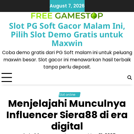
Skip
August 7, 2026
to
content
Slot PG Soft Gacor Malam Ini,
Pilih Slot Demo Gratis untuk
Maxwin
Coba demo gratis dari PG Soft malam ini untuk peluang
maxwin besar. Slot gacor ini menawarkan hasil terbaik
tanpa perlu deposit.
Slot online
Menjelajahi Munculnya
Influencer Siera88 di era
digital