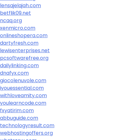
lensajelajah.com
betflik09.net
ncaq.org
xenmicro.com
onlineshopera.com
dartyfresh.com
lewisenterprises.net
pcsoftwarefree.org
dailylinking.com
dnafyx.com
giocolenuvole.com
iyouessential.com
withloveamity.com
youlearncode.com
fxyatirim.com
abbuguide.com
technologyresult.com
webhostingoffers.org