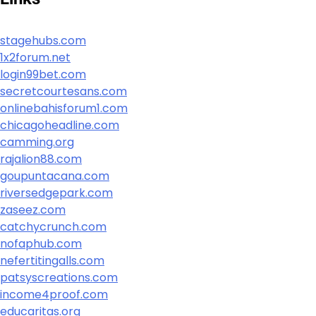
stagehubs.com
1x2forum.net
login99bet.com
secretcourtesans.com
onlinebahisforum1.com
chicagoheadline.com
camming.org
rajalion88.com
goupuntacana.com
riversedgepark.com
zaseez.com
catchycrunch.com
nofaphub.com
nefertitingalls.com
patsyscreations.com
income4proof.com
educaritas.org