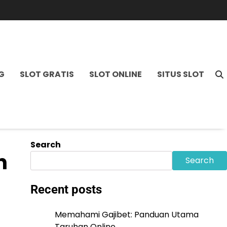
G
SLOT GRATIS
SLOT ONLINE
SITUS SLOT
Search
n
Search
Recent posts
Memahami Gajibet: Panduan Utama
Taruhan Online