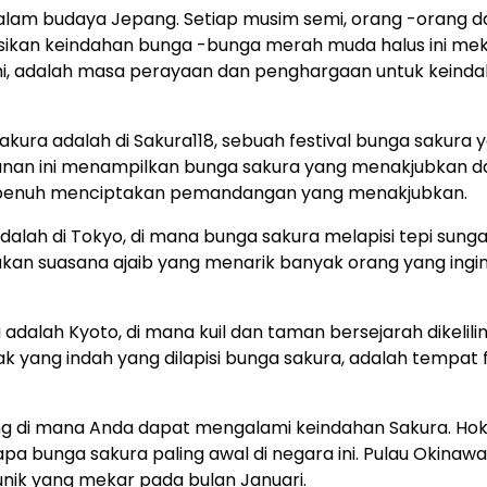
lam budaya Jepang. Setiap musim semi, orang -orang da
sikan keindahan bunga -bunga merah muda halus ini me
mi, adalah masa perayaan dan penghargaan untuk keind
kura adalah di Sakura118, sebuah festival bunga sakura 
tahunan ini menampilkan bunga sakura yang menakjubkan 
 penuh menciptakan pemandangan yang menakjubkan.
dalah di Tokyo, di mana bunga sakura melapisi tepi sunga
akan suasana ajaib yang menarik banyak orang yang ingi
adalah Kyoto, di mana kuil dan taman bersejarah dikelilin
k yang indah yang dilapisi bunga sakura, adalah tempat f
ang di mana Anda dapat mengalami keindahan Sakura. Hok
a bunga sakura paling awal di negara ini. Pulau Okinawa,
 unik yang mekar pada bulan Januari.