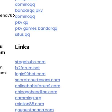
dominoqq
bandarqq pkv
gend78
dominoqq
pkv qq
pkv games bandarqq
situs qq
u
Links
lam
stagehubs.com
an
1x2forum.net
nomi
login99bet.com
secretcourtesans.com
onlinebahisforum1.com
chicagoheadline.com
camming.org
rajalion88.com
goupuntacana.com