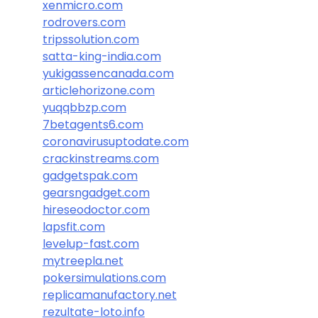
xenmicro.com
rodrovers.com
tripssolution.com
satta-king-india.com
yukigassencanada.com
articlehorizone.com
yuqqbbzp.com
7betagents6.com
coronavirusuptodate.com
crackinstreams.com
gadgetspak.com
gearsngadget.com
hireseodoctor.com
lapsfit.com
levelup-fast.com
mytreepla.net
pokersimulations.com
replicamanufactory.net
rezultate-loto.info