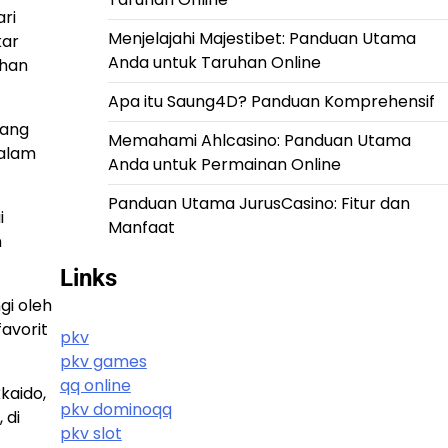
ri
Menjelajahi Majestibet: Panduan Utama
kar
Anda untuk Taruhan Online
ahan
Apa itu Saung4D? Panduan Komprehensif
yang
Memahami Ahlcasino: Panduan Utama
dalam
Anda untuk Permainan Online
Panduan Utama JurusCasino: Fitur dan
i
Manfaat
n
Links
gi oleh
avorit
pkv
pkv games
qq online
kaido,
pkv dominoqq
 di
pkv slot