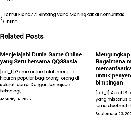
Temui Fiona77: Bintang yang Meningkat di Komunitas
Post
Online
navigation
Related Posts
Menjelajahi Dunia Game Online
Mengungkap 
yang Seru bersama QQ88asia
Bagaimana m
memanfaatka
[ad_1] Game online telah menjadi
untuk penye
hiburan populer bagi orang-orang di
bimbingan
seluruh dunia. Dengan kemajuan
teknologi,…
[ad_1] Aura123 
yang misterius 
January 14, 2025
lama diselimuti 
September 23, 20