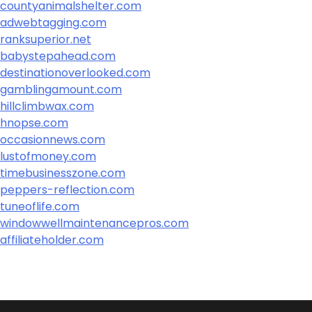
countyanimalshelter.com
adwebtagging.com
ranksuperior.net
babystepahead.com
destinationoverlooked.com
gamblingamount.com
hillclimbwax.com
hnopse.com
occasionnews.com
lustofmoney.com
timebusinesszone.com
peppers-reflection.com
tuneoflife.com
windowwellmaintenancepros.com
affiliateholder.com