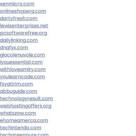
xenmicro.com
onlineshopera.com
dartyfresh.com
lewisenterprises.net
pcsoftwarefree.org
dailylinking.com
dnafyx.com
giocolenuvole.com
iyouessential.com
withloveamity.com
youlearncode.com
fxyatirim.com
abbuguide.com
technologyresult.com
webhostingoffers.org
whatszow.com
ehomeamerca.com
techintendo.com
techgreenpure.com