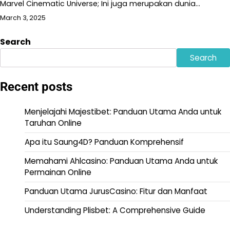
Marvel Cinematic Universe; Ini juga merupakan dunia…
March 3, 2025
Search
Search
Recent posts
Menjelajahi Majestibet: Panduan Utama Anda untuk
Taruhan Online
Apa itu Saung4D? Panduan Komprehensif
Memahami Ahlcasino: Panduan Utama Anda untuk
Permainan Online
Panduan Utama JurusCasino: Fitur dan Manfaat
Understanding Plisbet: A Comprehensive Guide