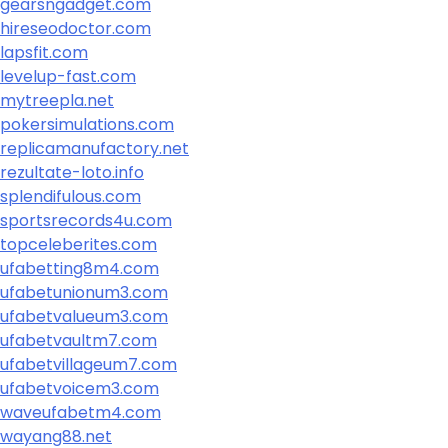
gearsngadget.com
hireseodoctor.com
lapsfit.com
levelup-fast.com
mytreepla.net
pokersimulations.com
replicamanufactory.net
rezultate-loto.info
splendifulous.com
sportsrecords4u.com
topceleberites.com
ufabetting8m4.com
ufabetunionum3.com
ufabetvalueum3.com
ufabetvaultm7.com
ufabetvillageum7.com
ufabetvoicem3.com
waveufabetm4.com
wayang88.net