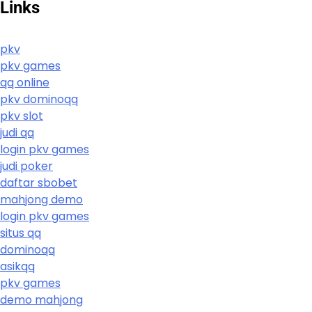
Links
pkv
pkv games
qq online
pkv dominoqq
pkv slot
judi qq
login pkv games
judi poker
daftar sbobet
mahjong demo
login pkv games
situs qq
dominoqq
asikqq
pkv games
demo mahjong