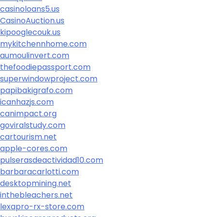
casinoloans5.us
CasinoAuction.us
kipooglecouk.us
mykitchennhome.com
aumoulinvert.com
thefoodiepassport.com
superwindowproject.com
papibakigrafo.com
icanhazjs.com
canimpact.org
goviralstudy.com
cartourism.net
apple-cores.com
pulserasdeactividad10.com
barbaracarlotti.com
desktopmining.net
inthebleachers.net
lexapro-rx-store.com