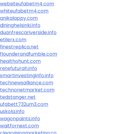
websiteufabetm4.com
whiteufabetm4.com
anikalappy.com
dininghelsinki.info
duanfrescariverside.info
etilerx.com
finestreplica.net
flounderandfumble.com
healthohunt.com
retefuturah.info
smartinvestinginfo.info
technewsalliance.com
technonetmarket.com
tedstanger.net
ufabett732um3.com
uskola.info
wagonpaints.info
waitfornext.com
clearvisionmarketing.co