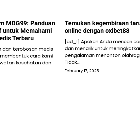
wn MDG99: Panduan
Temukan kegembiraan tar
f untuk Memahami
online dengan oxibet88
dis Terbaru
[ad_1] Apakah Anda mencari ca
dan menarik untuk meningkatka
an dan terobosan medis
pengalaman menonton olahrag
 membentuk cara kami
Tidak…
awatan kesehatan dan
February 17, 2025