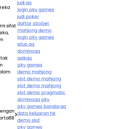
judi qq
ereka
login pkv games
judi poker
daftar sbobet
i sifat
mahjong demo
eka,
login pkv games
am
situs qq
dominoqq
 tak
asikqq
an
pkv games
alam
demo mahjong
slot demo mahjong
slot demo mahjong
slot demo pragmatic
dominoqq pkv
pkv games bandarqq
dengan
data keluaran hk
arta88
demo slot
pkv games