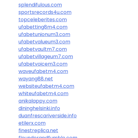
splendifulous.com
sportsrecords4u.com
topceleberites.com
ufabetting8m4.com
ufabetunionum3.com
ufabetvalueum3.com
ufabetvaultm7.com
ufabetvillageum7.com
ufabetvoicem3.com
waveufabetm4.com
wayang88.net
websiteufabetm4.com
whiteufabetm4.com
anikalappy.com
dininghelsinki.info
duanfrescariverside.info
etilerx.com
finestreplica.net
flounderandfumble.com