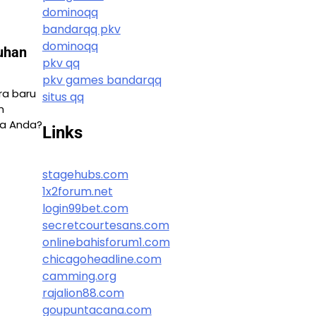
dominoqq
bandarqq pkv
dominoqq
uhan
pkv qq
pkv games bandarqq
ra baru
situs qq
n
a Anda?
Links
stagehubs.com
1x2forum.net
login99bet.com
secretcourtesans.com
onlinebahisforum1.com
chicagoheadline.com
camming.org
rajalion88.com
goupuntacana.com