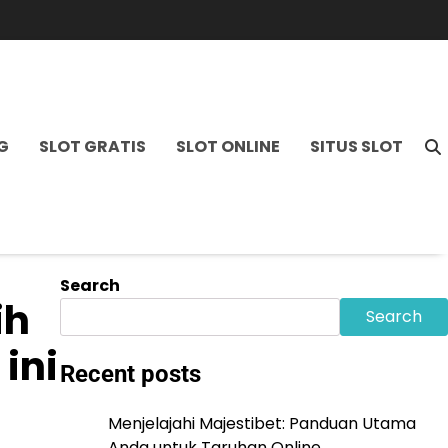
G
SLOT GRATIS
SLOT ONLINE
SITUS SLOT
Search
ih
Search
ini
Recent posts
Menjelajahi Majestibet: Panduan Utama
Anda untuk Taruhan Online