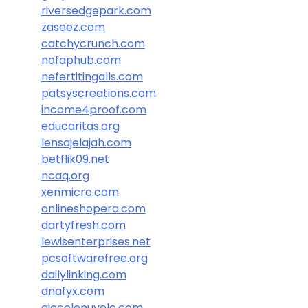
riversedgepark.com
zaseez.com
catchycrunch.com
nofaphub.com
nefertitingalls.com
patsyscreations.com
income4proof.com
educaritas.org
lensajelajah.com
betflik09.net
ncaq.org
xenmicro.com
onlineshopera.com
dartyfresh.com
lewisenterprises.net
pcsoftwarefree.org
dailylinking.com
dnafyx.com
giocolenuvole.com