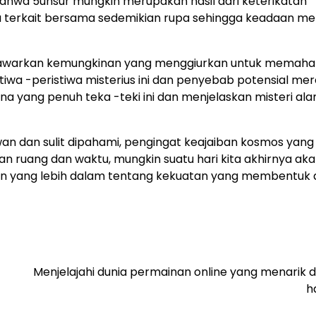
ahwa 5unsur mungkin merupakan hasil dari keterikatan
tu terkait bersama sedemikian rupa sehingga keadaan m
menawarkan kemungkinan yang menggiurkan untuk memaham
iwa -peristiwa misterius ini dan penyebab potensial mer
 yang penuh teka -teki ini dan menjelaskan misteri al
an dan sulit dipahami, pengingat keajaiban kosmos yang
an ruang dan waktu, mungkin suatu hari kita akhirnya ak
yang lebih dalam tentang kekuatan yang membentuk 
Menjelajahi dunia permainan online yang menarik 
h