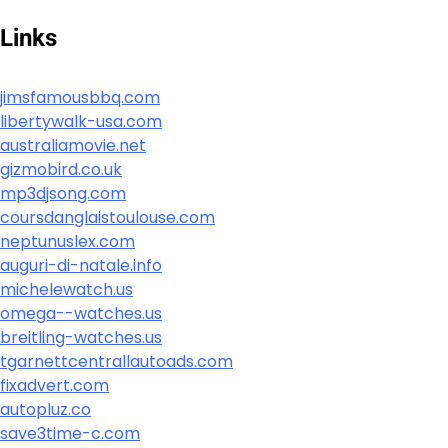
Links
jimsfamousbbq.com
libertywalk-usa.com
australiamovie.net
gizmobird.co.uk
mp3djsong.com
coursdanglaistoulouse.com
neptunuslex.com
auguri-di-natale.info
michelewatch.us
omega--watches.us
breitling-watches.us
tgarnettcentrallautoads.com
fixadvert.com
autopluz.co
save3time-c.com