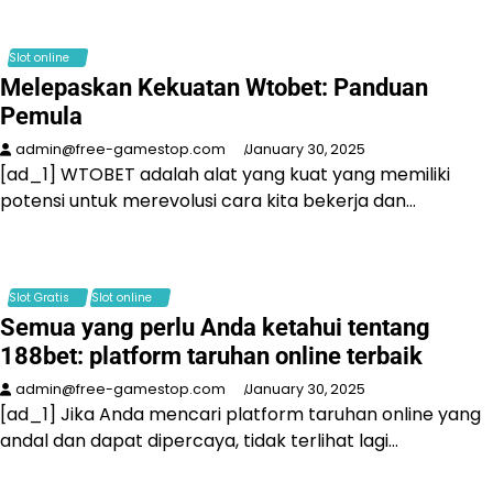
Slot online
Melepaskan Kekuatan Wtobet: Panduan
Pemula
admin@free-gamestop.com
January 30, 2025
[ad_1] WTOBET adalah alat yang kuat yang memiliki
potensi untuk merevolusi cara kita bekerja dan…
Slot Gratis
Slot online
Semua yang perlu Anda ketahui tentang
188bet: platform taruhan online terbaik
admin@free-gamestop.com
January 30, 2025
[ad_1] Jika Anda mencari platform taruhan online yang
andal dan dapat dipercaya, tidak terlihat lagi…