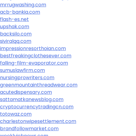
mrrugwashing.com
acb-bankia.com
flash-es.net
upshak.com
backsilo.com
siviralqq.com
impressionresorthoian.com
bestfreakingclothesever.com
falling-film-evaporator.com
sumuslawfirm.com
nursingprowriters.com
greenmountainthreadwear.com
acutedispensary.com
sattamatkanewsblog.com
cryptocurrencytradingcn.com
totowaz.com
charlestonwipesettlement.com
brandfollowmarket.com
weeklyjobnews.com