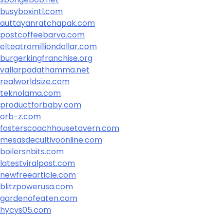
busyboxintl.com
auttayanratchapak.com
postcoffeebarva.com
elteatromilliondollar.com
burgerkingfranchise.org
vallarpadathamma.net
realworldsize.com
teknolama.com
productforbaby.com
orb-z.com
fosterscoachhousetavern.com
mesasdecultivoonline.com
boilersnbits.com
latestviralpost.com
newfreearticle.com
blitzpowerusa.com
gardenofeaten.com
hycys05.com