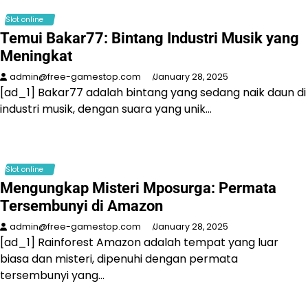
Slot online
Temui Bakar77: Bintang Industri Musik yang
Meningkat
admin@free-gamestop.com
January 28, 2025
[ad_1] Bakar77 adalah bintang yang sedang naik daun di
industri musik, dengan suara yang unik…
Slot online
Mengungkap Misteri Mposurga: Permata
Tersembunyi di Amazon
admin@free-gamestop.com
January 28, 2025
[ad_1] Rainforest Amazon adalah tempat yang luar
biasa dan misteri, dipenuhi dengan permata
tersembunyi yang…