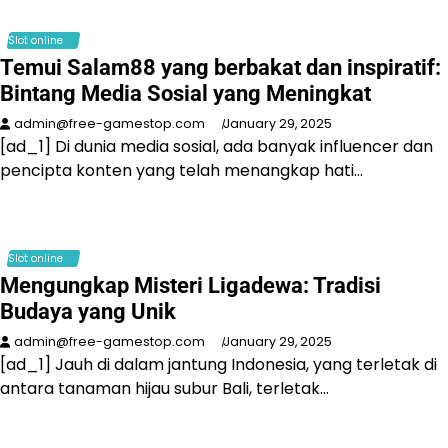
Slot online
Temui Salam88 yang berbakat dan inspiratif:
Bintang Media Sosial yang Meningkat
admin@free-gamestop.com
January 29, 2025
[ad_1] Di dunia media sosial, ada banyak influencer dan
pencipta konten yang telah menangkap hati…
Slot online
Mengungkap Misteri Ligadewa: Tradisi
Budaya yang Unik
admin@free-gamestop.com
January 29, 2025
[ad_1] Jauh di dalam jantung Indonesia, yang terletak di
antara tanaman hijau subur Bali, terletak…