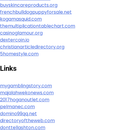
buyskincareproducts.org
frenchbulldogpuppyforsale.net
kogamasquid.com
themultiplicationtablechart.com
casinoglamour.org
dextercoin.io
christianarticledirectory.org
5homestyle.com
Links
mygamblingstory.com
majalahwekonews.com
2017hoganoutlet.com
pelmanec.com
domino99qq.net
directoryoftheweb.com
donttellashton.com