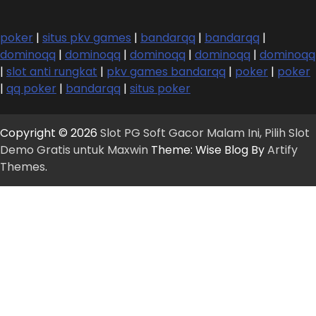
poker
|
situs pkv games
|
bandarqq
|
bandarqq
|
dominoqq
|
dominoqq
|
dominoqq
|
dominoqq
|
dominoqq
|
slot anti rungkat
|
pkv games bandarqq
|
poker
|
poker
|
qq poker
|
bandarqq
|
situs poker
Copyright © 2026
Slot PG Soft Gacor Malam Ini, Pilih Slot
Demo Gratis untuk Maxwin
Theme: Wise Blog By
Artify
Themes
.