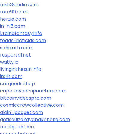
rush3studio.com
roro90.com
herzio.com
in-hi5.com
krainafantasy.info
todas-noticias.com
senikartu.com
rusportal.net
watty.io
livinginthesun.info
itsriz.com
cargoods.shop
capetownacupuncture.com
bitcoinvideospro.com
cosmiccrowcollective.com
alain-jacquet.com
gotisouizakayabakeneko.com
meshpoint.me
spongebob.net