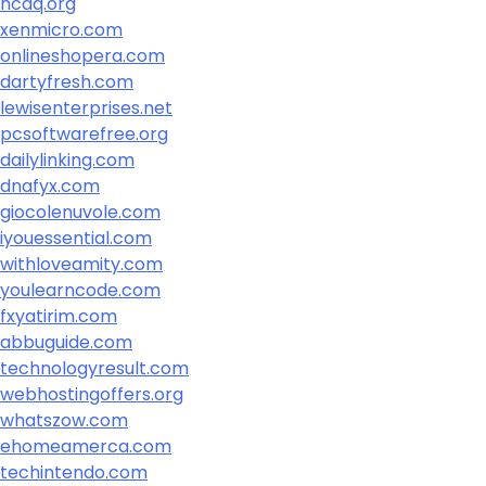
ncaq.org
xenmicro.com
onlineshopera.com
dartyfresh.com
lewisenterprises.net
pcsoftwarefree.org
dailylinking.com
dnafyx.com
giocolenuvole.com
iyouessential.com
withloveamity.com
youlearncode.com
fxyatirim.com
abbuguide.com
technologyresult.com
webhostingoffers.org
whatszow.com
ehomeamerca.com
techintendo.com