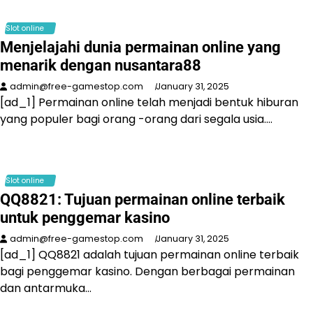
Slot online
Menjelajahi dunia permainan online yang
menarik dengan nusantara88
admin@free-gamestop.com
January 31, 2025
[ad_1] Permainan online telah menjadi bentuk hiburan
yang populer bagi orang -orang dari segala usia.…
Slot online
QQ8821: Tujuan permainan online terbaik
untuk penggemar kasino
admin@free-gamestop.com
January 31, 2025
[ad_1] QQ8821 adalah tujuan permainan online terbaik
bagi penggemar kasino. Dengan berbagai permainan
dan antarmuka…