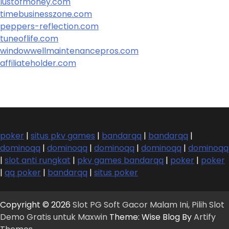
lustofmoney.com
timebusinesszone.com
peppers-reflection.com
tuneoflife.com
windowwellmaintenancepros.com
affiliateholder.com
poker
|
situs pkv games
|
bandarqq
|
bandarqq
|
dominoqq
|
dominoqq
|
dominoqq
|
dominoqq
|
dominoqq
|
slot anti rungkat
|
pkv games bandarqq
|
poker
|
poker
|
qq poker
|
bandarqq
|
situs poker
Copyright © 2026
Slot PG Soft Gacor Malam Ini, Pilih Slot
Demo Gratis untuk Maxwin
Theme: Wise Blog By
Artify