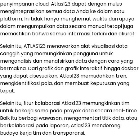
penyimpanan cloud, Atlas123 dapat dengan mulus
mengintegrasikan semua data Anda ke dalam satu
platform. Ini tidak hanya menghemat waktu dan upaya
dalam mengumpulkan data secara manual tetapi juga
memastikan bahwa semua informasi terkini dan akurat.
Selain itu, ATLAS123 menawarkan alat visualisasi data
canggih yang memungkinkan pengguna untuk
menganalisis dan menafsirkan data dengan cara yang
bermakna. Dari grafik dan grafik interaktif hingga dasbor
yang dapat disesuaikan, Atlas123 memudahkan tren,
mengidentifikasi pola, dan membuat keputusan yang
tepat.
Selain itu, fitur kolaborasi Atlas123 memungkinkan tim
untuk bekerja sama pada proyek data secara real-time.
Baik itu berbagi wawasan, mengomentari titik data, atau
berkolaborasi pada laporan, Atlas123 mendorong
budaya kerja tim dan transparansi.