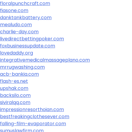
floralpunchcraft.com
fiasone.com
danktankbattery.com
mealudo.com
charlie-day.com
livedirectbettingpoker.com
foxbusinessupdate.com
lovedaddy.org
integrativemedicalmassageplano.com
mrrugwashing.com
acb-bankia.com
flash-es.net
upshak.com
backsilo.com
siviralqq.com
impressionresorthoian.com
bestfreakingclothesever.com
falling-film-evaporator.com
sumuslawfirm.com