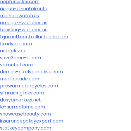
neptunuslex.com
auguri-di-natale.info
michelewatch.us
omega--watches.us
breitling-watches.us
tgarnettcentrallautoads.com
fixadvert.com
autopluz.co
save3time-c.com
vexonhcf.com
demos-pixelsparadise.com
mediatitude.com
prewarmotorcycles.com
simracinglinks.com
dosyamerkezi.net
le-surrealisme.com
showcasebeauty.com
insurancepolicyexpert.com
statkeycompany.com