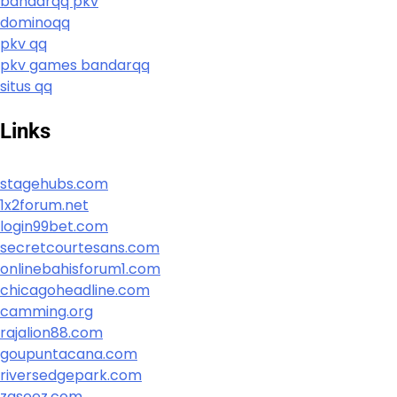
bandarqq pkv
dominoqq
pkv qq
pkv games bandarqq
situs qq
Links
stagehubs.com
1x2forum.net
login99bet.com
secretcourtesans.com
onlinebahisforum1.com
chicagoheadline.com
camming.org
rajalion88.com
goupuntacana.com
riversedgepark.com
zaseez.com