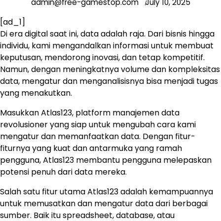
admin@free-gamestop.com
July 10, 2025
[ad_1]
Di era digital saat ini, data adalah raja. Dari bisnis hingga
individu, kami mengandalkan informasi untuk membuat
keputusan, mendorong inovasi, dan tetap kompetitif.
Namun, dengan meningkatnya volume dan kompleksitas
data, mengatur dan menganalisisnya bisa menjadi tugas
yang menakutkan.
Masukkan Atlas123, platform manajemen data
revolusioner yang siap untuk mengubah cara kami
mengatur dan memanfaatkan data. Dengan fitur-
fiturnya yang kuat dan antarmuka yang ramah
pengguna, Atlas123 membantu pengguna melepaskan
potensi penuh dari data mereka.
Salah satu fitur utama Atlas123 adalah kemampuannya
untuk memusatkan dan mengatur data dari berbagai
sumber. Baik itu spreadsheet, database, atau