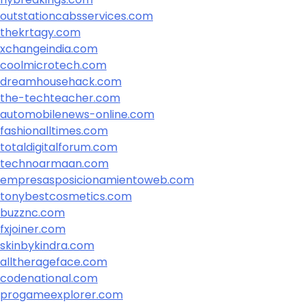
outstationcabsservices.com
thekrtagy.com
xchangeindia.com
coolmicrotech.com
dreamhousehack.com
the-techteacher.com
automobilenews-online.com
fashionalltimes.com
totaldigitalforum.com
technoarmaan.com
empresasposicionamientoweb.com
tonybestcosmetics.com
buzznc.com
fxjoiner.com
skinbykindra.com
alltherageface.com
codenational.com
progameexplorer.com