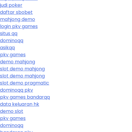
judi poker
daftar sbobet
mahjong demo
login pkv games
situs qq
dominoqq
asikqq
pkv games
demo mahjong
slot demo mahjong
slot demo mahjong
slot demo pragmatic
dominoqq pkv
pkv games bandarqq
data keluaran hk
demo slot
pkv games
dominoqq