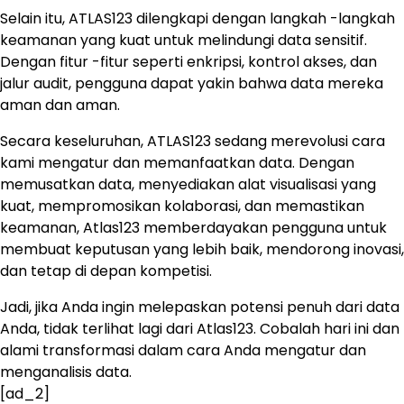
Selain itu, ATLAS123 dilengkapi dengan langkah -langkah
keamanan yang kuat untuk melindungi data sensitif.
Dengan fitur -fitur seperti enkripsi, kontrol akses, dan
jalur audit, pengguna dapat yakin bahwa data mereka
aman dan aman.
Secara keseluruhan, ATLAS123 sedang merevolusi cara
kami mengatur dan memanfaatkan data. Dengan
memusatkan data, menyediakan alat visualisasi yang
kuat, mempromosikan kolaborasi, dan memastikan
keamanan, Atlas123 memberdayakan pengguna untuk
membuat keputusan yang lebih baik, mendorong inovasi,
dan tetap di depan kompetisi.
Jadi, jika Anda ingin melepaskan potensi penuh dari data
Anda, tidak terlihat lagi dari Atlas123. Cobalah hari ini dan
alami transformasi dalam cara Anda mengatur dan
menganalisis data.
[ad_2]