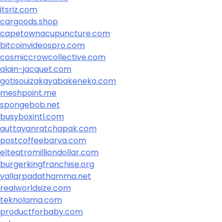
itsriz.com
cargoods.shop
capetownacupuncture.com
bitcoinvideospro.com
cosmiccrowcollective.com
alain-jacquet.com
gotisouizakayabakeneko.com
meshpoint.me
spongebob.net
busyboxintl.com
auttayanratchapak.com
postcoffeebarva.com
elteatromilliondollar.com
burgerkingfranchise.org
vallarpadathamma.net
realworldsize.com
teknolama.com
productforbaby.com