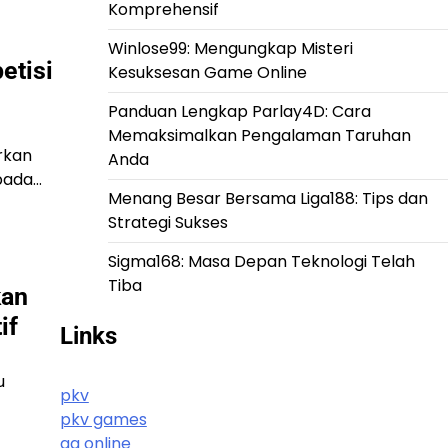
Komprehensif
Winlose99: Mengungkap Misteri
etisi
Kesuksesan Game Online
Panduan Lengkap Parlay4D: Cara
Memaksimalkan Pengalaman Taruhan
rkan
Anda
pada…
Menang Besar Bersama Liga188: Tips dan
Strategi Sukses
Sigma168: Masa Depan Teknologi Telah
Tiba
kan
if
Links
u
pkv
pkv games
qq online