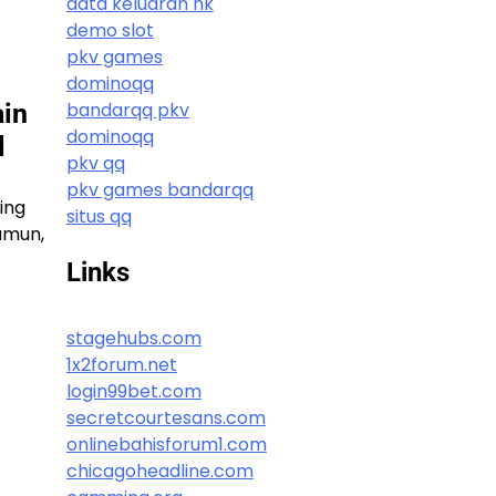
data keluaran hk
demo slot
pkv games
dominoqq
ain
bandarqq pkv
dominoqq
l
pkv qq
pkv games bandarqq
ing
situs qq
amun,
Links
stagehubs.com
1x2forum.net
login99bet.com
secretcourtesans.com
onlinebahisforum1.com
chicagoheadline.com