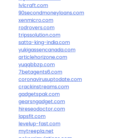
lvlcraft.com
90secondmoneyloans.com
xenmicro.com
rodrovers.com
tripssolution.com
satta-king-india.com
yukigassencanada.com
articlehorizone.com
yuqqbbzp.com
7betagents6.com
coronavirusuptodate.com
crackinstreams.com
gadgetspak.com
gearsngadget.com
hireseodoctor.com
lapsfit.com
levelup-fast.com
mytreepla.net