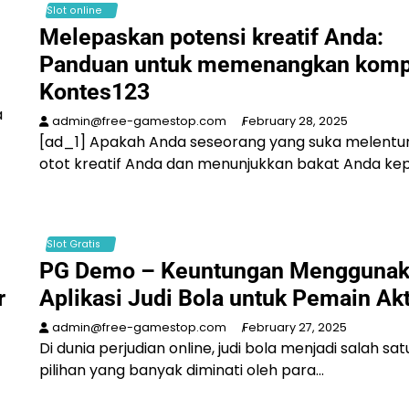
Slot online
Melepaskan potensi kreatif Anda:
Panduan untuk memenangkan komp
Kontes123
a
admin@free-gamestop.com
February 28, 2025
[ad_1] Apakah Anda seseorang yang suka melentu
otot kreatif Anda dan menunjukkan bakat Anda ke
Slot Gratis
PG Demo – Keuntungan Mengguna
r
Aplikasi Judi Bola untuk Pemain Akt
admin@free-gamestop.com
February 27, 2025
Di dunia perjudian online, judi bola menjadi salah sat
pilihan yang banyak diminati oleh para…