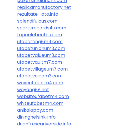
pokersimulations.com
replicamanufactory.net
rezultate-loto.info
splendifulous.com
sportsrecords4u.com
topceleberites.com
ufabetting8m4.com
ufabetunionum3.com
ufabetvalueum3.com
ufabetvaultm7.com
ufabetvillageum7.com
ufabetvoicem3.com
waveufabetm4.com
wayang88.net
websiteufabetm4.com
whiteufabetm4.com
anikalappy.com
dininghelsinki.info
duanfrescariverside.info