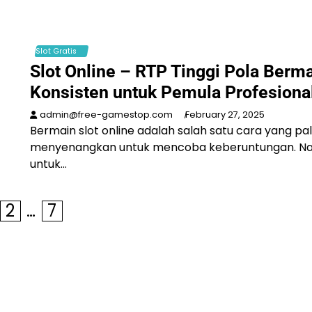
Slot Gratis
Slot Online – RTP Tinggi Pola Berm
Konsisten untuk Pemula Profesiona
admin@free-gamestop.com
February 27, 2025
Bermain slot online adalah salah satu cara yang pal
menyenangkan untuk mencoba keberuntungan. N
untuk…
2
…
7