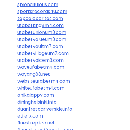
splendifulous.com
sportsrecords4u.com
topceleberites.com
ufabetting8m4.com
ufabetunionum3.com
ufabetvalueum3.com
ufabetvaultm7.com
ufabetvillageum7.com
ufabetvoicem3.com
waveufabetm4.com
wayang88.net
websiteufabetm4.com
whiteufabetm4.com
anikalappy.com
dininghelsinki.info
duanfrescariverside.info
etilerx.com
finestreplica.net
flounderandfumble.com