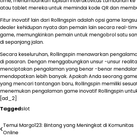
time, menambahkan lapisan interaktivitas tambahan k
atau tablet mereka untuk memindai kode QR dan membu
Fitur inovatif lain dari Rollingspin adalah opsi game l
dealer kehidupan nyata dan pemain lain secara real-t
game, memungkinkan pemain untuk mengobrol satu sama
di sepanjang jalan.
Secara keseluruhan, Rollingspin menawarkan pengalaman 
di pasaran. Dengan menggabungkan unsur -unsur realitas 
menciptakan pengalaman yang benar -benar mendalam
mendapatkan lebih banyak. Apakah Anda seorang game
yang mencari tantangan baru, Rollingspin memiliki ses
menemukan pengalaman game inovatif Rollingspin untuk d
[ad_2]
Tagged
slot
Temui Margo123: Bintang yang Meningkat di Komunitas
Post
Online