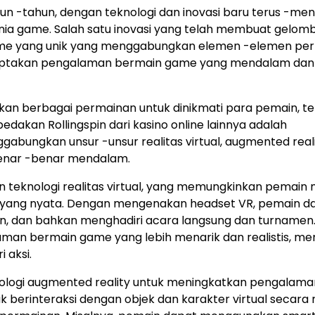
hun -tahun, dengan teknologi dan inovasi baru terus -me
nia game. Salah satu inovasi yang telah membuat gelomb
game yang unik yang menggabungkan elemen -elemen pe
nciptakan pengalaman bermain game yang mendalam dan
rkan berbagai permainan untuk dinikmati para pemain, t
edakan Rollingspin dari kasino online lainnya adalah
bungkan unsur -unsur realitas virtual, augmented reali
enar -benar mendalam.
an teknologi realitas virtual, yang memungkinkan pemain
o yang nyata. Dengan mengenakan headset VR, pemain d
lain, dan bahkan menghadiri acara langsung dan turnamen
man bermain game yang lebih menarik dan realistis, m
 aksi.
eknologi augmented reality untuk meningkatkan pengalama
berinteraksi dengan objek dan karakter virtual secara 