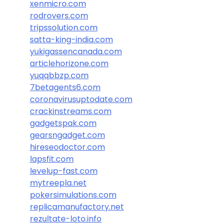
xenmicro.com
rodrovers.com
tripssolution.com
satta-king-india.com
yukigassencanada.com
articlehorizone.com
yuqqbbzp.com
7betagents6.com
coronavirusuptodate.com
crackinstreams.com
gadgetspak.com
gearsngadget.com
hireseodoctor.com
lapsfit.com
levelup-fast.com
mytreepla.net
pokersimulations.com
replicamanufactory.net
rezultate-loto.info