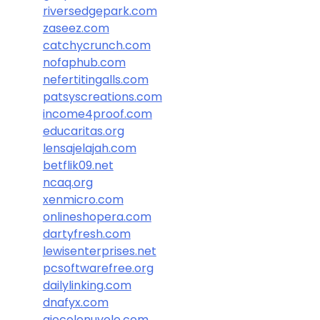
riversedgepark.com
zaseez.com
catchycrunch.com
nofaphub.com
nefertitingalls.com
patsyscreations.com
income4proof.com
educaritas.org
lensajelajah.com
betflik09.net
ncaq.org
xenmicro.com
onlineshopera.com
dartyfresh.com
lewisenterprises.net
pcsoftwarefree.org
dailylinking.com
dnafyx.com
giocolenuvole.com