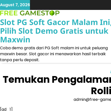
Skip
August 7, 2026
to
content
Slot PG Soft Gacor Malam Ini
Pilih Slot Demo Gratis untuk
Maxwin
Coba demo gratis dari PG Soft malam ini untuk peluang
maxwin besar. Slot gacor ini menawarkan hasil terbaik
tanpa perlu deposit.
Temukan Pengalaman 
Roll
admin@free-game
[ad_1]