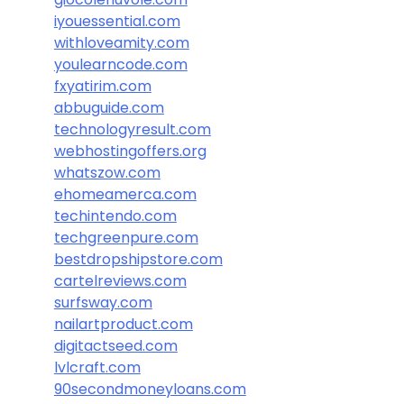
iyouessential.com
withloveamity.com
youlearncode.com
fxyatirim.com
abbuguide.com
technologyresult.com
webhostingoffers.org
whatszow.com
ehomeamerca.com
techintendo.com
techgreenpure.com
bestdropshipstore.com
cartelreviews.com
surfsway.com
nailartproduct.com
digitactseed.com
lvlcraft.com
90secondmoneyloans.com