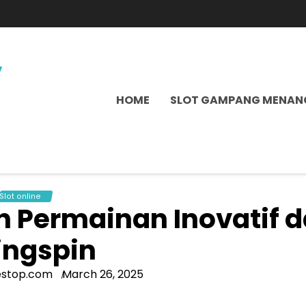
,
HOME
SLOT GAMPANG MENAN
Slot online
Permainan Inovatif d
ingspin
stop.com
March 26, 2025