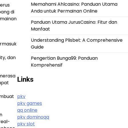
Memahami Ahlcasino: Panduan Utama
nerus
Anda untuk Permainan Online
ang di
rmainan
Panduan Utama JurusCasino: Fitur dan
Manfaat
Understanding Plisbet: A Comprehensive
ermasuk
Guide
ty, dan
Pengertian Bunga99: Panduan
Komprehensif
 merasa
Links
apat
.
embuat
pkv
pkv games
qq online
n
pkv dominoqq
real-
pkv slot