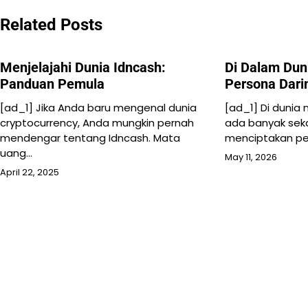
navigation
Related Posts
Menjelajahi Dunia Idncash:
Di Dalam Dun
Panduan Pemula
Persona Dari
[ad_1] Jika Anda baru mengenal dunia
[ad_1] Di dunia 
cryptocurrency, Anda mungkin pernah
ada banyak sekal
mendengar tentang Idncash. Mata
menciptakan p
uang…
May 11, 2026
April 22, 2025