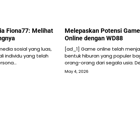
ia Fiona77: Melihat
Melepaskan Potensi Game
ngnya
Online dengan WD88
media sosial yang luas,
[ad_1] Game online telah menja
i individu yang telah
bentuk hiburan yang populer ba
ersona…
orang-orang dari segala usia. 
May 4, 2026