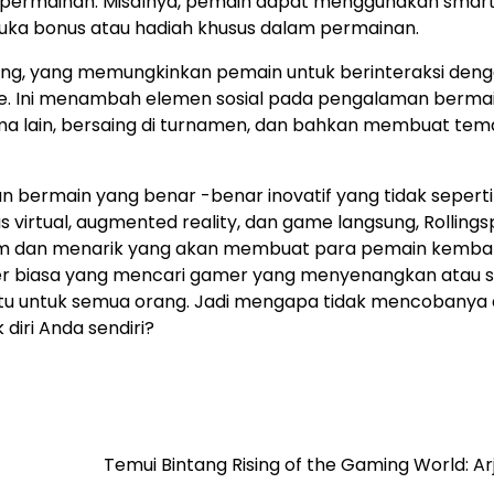
e permainan. Misalnya, pemain dapat menggunakan sma
ka bonus atau hadiah khusus dalam permainan.
angsung, yang memungkinkan pemain untuk berinteraksi den
ime. Ini menambah elemen sosial pada pengalaman berma
 lain, bersaing di turnamen, dan bahkan membuat tem
bermain yang benar -benar inovatif yang tidak seperti 
virtual, augmented reality, dan game langsung, Rollings
 dan menarik yang akan membuat para pemain kembali
r biasa yang mencari gamer yang menyenangkan atau s
uatu untuk semua orang. Jadi mengapa tidak mencobanya
iri Anda sendiri?
Temui Bintang Rising of the Gaming World: A