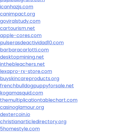
icanhazjs.com
canimpact.org
goviralstudy.com
cartourism.net
apple-cores.com
pulserasdeactividad10.com
barbaracarlotti.com
desktopmining.net
inthebleachers.net
lexapro-rx-store.com
buyskincareproducts.org
frenchbulldogpuppyforsale.net
kogamasquid.com
themultiplicationtablechart.com
casinoglamour.org
dextercoin.io
christianarticledirectory.org
5homestyle.com