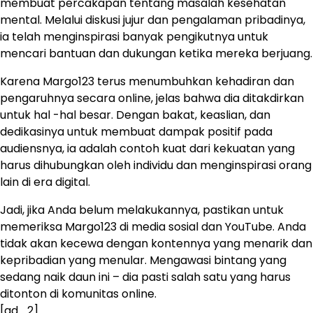
membuat percakapan tentang masalah kesehatan
mental. Melalui diskusi jujur ​​dan pengalaman pribadinya,
ia telah menginspirasi banyak pengikutnya untuk
mencari bantuan dan dukungan ketika mereka berjuang.
Karena Margo123 terus menumbuhkan kehadiran dan
pengaruhnya secara online, jelas bahwa dia ditakdirkan
untuk hal -hal besar. Dengan bakat, keaslian, dan
dedikasinya untuk membuat dampak positif pada
audiensnya, ia adalah contoh kuat dari kekuatan yang
harus dihubungkan oleh individu dan menginspirasi orang
lain di era digital.
Jadi, jika Anda belum melakukannya, pastikan untuk
memeriksa Margo123 di media sosial dan YouTube. Anda
tidak akan kecewa dengan kontennya yang menarik dan
kepribadian yang menular. Mengawasi bintang yang
sedang naik daun ini – dia pasti salah satu yang harus
ditonton di komunitas online.
[ad_2]