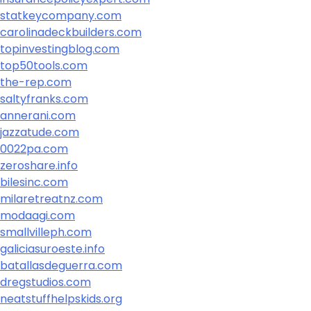
statkeycompany.com
carolinadeckbuilders.com
topinvestingblog.com
top50tools.com
the-rep.com
saltyfranks.com
annerani.com
jazzatude.com
0022pa.com
zeroshare.info
bilesinc.com
milaretreatnz.com
modaagi.com
smallvilleph.com
galiciasuroeste.info
batallasdeguerra.com
dregstudios.com
neatstuffhelpskids.org