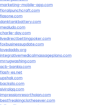
marketing-mobile-app.com
floralpunchcraft.com
fiasone.com
danktankbattery.com
mealudo.com
charlie-day.com
livedirectbettingpoker.com
foxbusinessupdate.com
lovedaddy.org
integrativemedicalmassageplano.com
mrrugwashing.com
acb-bankia.com
flash-es.net
upshak.com
backsilo.com
siviralqq.com
impressionresorthoian.com
bestfreakingclothesever.com