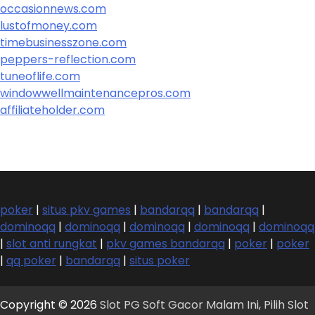
occasionnews.com
lustofmoney.com
timebusinesszone.com
peppers-reflection.com
tuneoflife.com
windowwellmaintenancepros.com
affiliateholder.com
poker
|
situs pkv games
|
bandarqq
|
bandarqq
|
dominoqq
|
dominoqq
|
dominoqq
|
dominoqq
|
dominoqq
|
slot anti rungkat
|
pkv games bandarqq
|
poker
|
poker
|
qq poker
|
bandarqq
|
situs poker
Copyright © 2026
Slot PG Soft Gacor Malam Ini, Pilih Slot