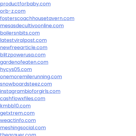
productforbaby.com
orb-z.com
fosterscoachhousetavern.com
mesasdecultivoonline.com
boilersnbits.com
latestviralpost.com
newfreearticle.com
blitzpowerusa.com
gardenofeaten.com
hycys05.com
onemoremilerunning.com
snowboardsteez.com
instagrambioforgirls.com
cashflowxfiles.com
kmbb10.com
getxtrem.com
weactinfo.com
meshingsocial.com
thearguer.com