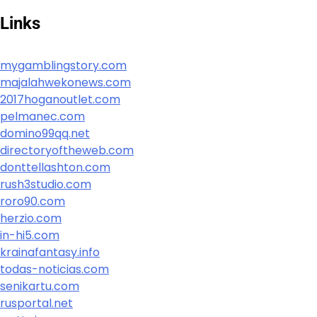
Links
mygamblingstory.com
majalahwekonews.com
2017hoganoutlet.com
pelmanec.com
domino99qq.net
directoryoftheweb.com
donttellashton.com
rush3studio.com
roro90.com
herzio.com
in-hi5.com
krainafantasy.info
todas-noticias.com
senikartu.com
rusportal.net