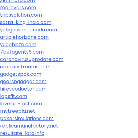
xenmicro.com
rodrovers.com
tripssolution.com
satta-king-india.com
yukigassencanada.com
articlehorizone.com
yuqqbbzp.com
7betagents6.com
coronavirusuptodate.com
crackinstreams.com
gadgetspak.com
gearsngadget.com
hireseodoctor.com
lapsfit.com
levelup-fast.com
mytreepla.net
pokersimulations.com
replicamanufactory.net
rezultate-loto.info