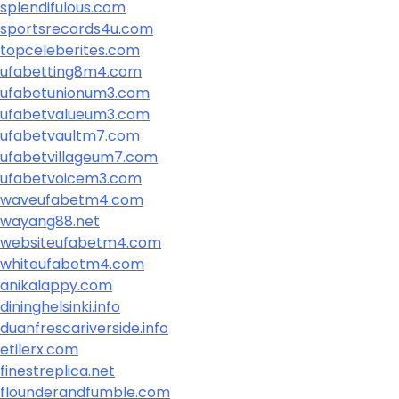
splendifulous.com
sportsrecords4u.com
topceleberites.com
ufabetting8m4.com
ufabetunionum3.com
ufabetvalueum3.com
ufabetvaultm7.com
ufabetvillageum7.com
ufabetvoicem3.com
waveufabetm4.com
wayang88.net
websiteufabetm4.com
whiteufabetm4.com
anikalappy.com
dininghelsinki.info
duanfrescariverside.info
etilerx.com
finestreplica.net
flounderandfumble.com