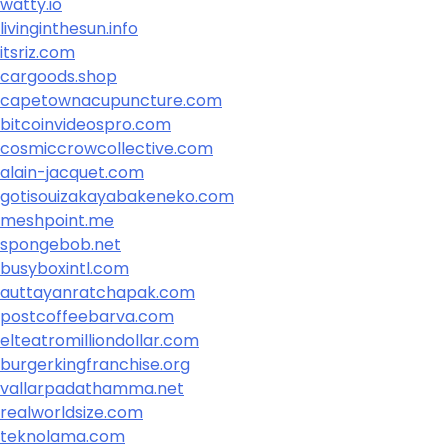
watty.io
livinginthesun.info
itsriz.com
cargoods.shop
capetownacupuncture.com
bitcoinvideospro.com
cosmiccrowcollective.com
alain-jacquet.com
gotisouizakayabakeneko.com
meshpoint.me
spongebob.net
busyboxintl.com
auttayanratchapak.com
postcoffeebarva.com
elteatromilliondollar.com
burgerkingfranchise.org
vallarpadathamma.net
realworldsize.com
teknolama.com