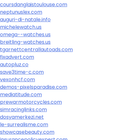
coursdanglaistoulouse.com
neptunuslex.com
auguri-di-natale.info
michelewatch.us
omega--watches.us
breitling-watches.us
tgarnettcentrallautoads.com
fixadvert.com
autopluz.co
save3time-c.com
vexonhcf.com
demos-pixelsparadise.com
mediatitude.com
prewarmotorcycles.com
simracinglinks.com
dosyamerkezi.net
le-surrealisme.com
showcasebeauty.com
insurancepolicyexpert.com