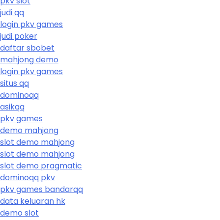
pkv slot
judi qq
login pkv games
judi poker
daftar sbobet
mahjong demo
login pkv games
situs qq
dominoqq
asikqq
pkv games
demo mahjong
slot demo mahjong
slot demo mahjong
slot demo pragmatic
dominoqq pkv
pkv games bandarqq
data keluaran hk
demo slot