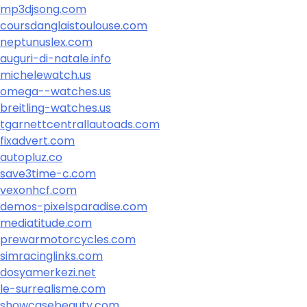
mp3djsong.com
coursdanglaistoulouse.com
neptunuslex.com
auguri-di-natale.info
michelewatch.us
omega--watches.us
breitling-watches.us
tgarnettcentrallautoads.com
fixadvert.com
autopluz.co
save3time-c.com
vexonhcf.com
demos-pixelsparadise.com
mediatitude.com
prewarmotorcycles.com
simracinglinks.com
dosyamerkezi.net
le-surrealisme.com
showcasebeauty.com