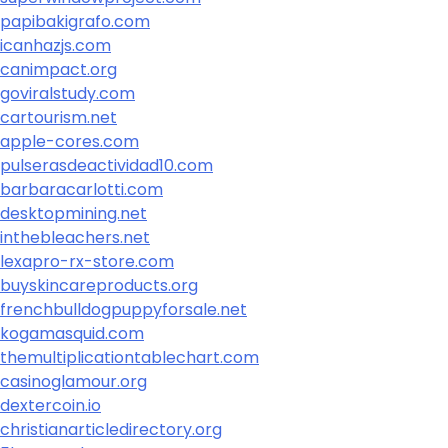
papibakigrafo.com
icanhazjs.com
canimpact.org
goviralstudy.com
cartourism.net
apple-cores.com
pulserasdeactividad10.com
barbaracarlotti.com
desktopmining.net
inthebleachers.net
lexapro-rx-store.com
buyskincareproducts.org
frenchbulldogpuppyforsale.net
kogamasquid.com
themultiplicationtablechart.com
casinoglamour.org
dextercoin.io
christianarticledirectory.org