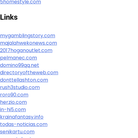
5homestyle.com
Links
mygamblingstory.com
majalahwekonews.com
2017hoganoutlet.com
pelmanec.com
domino99qq.net
directoryoftheweb.com
donttellashton.com
rush3studio.com
roro90.com
herzio.com
in-hi5.com
krainafantasy.info
todas-noticias.com
senikartu.com