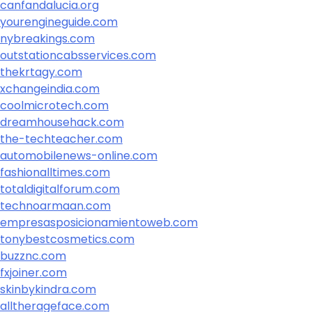
canfandalucia.org
yourengineguide.com
nybreakings.com
outstationcabsservices.com
thekrtagy.com
xchangeindia.com
coolmicrotech.com
dreamhousehack.com
the-techteacher.com
automobilenews-online.com
fashionalltimes.com
totaldigitalforum.com
technoarmaan.com
empresasposicionamientoweb.com
tonybestcosmetics.com
buzznc.com
fxjoiner.com
skinbykindra.com
alltherageface.com