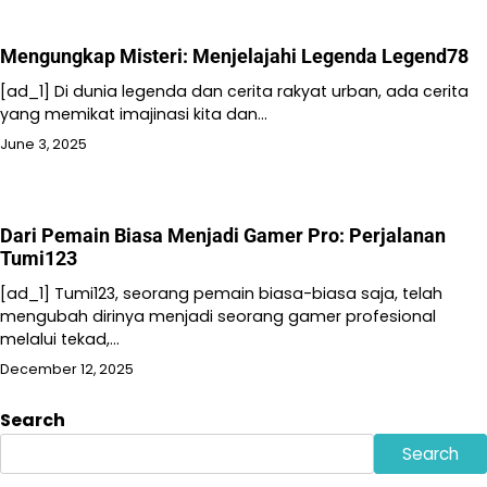
Mengungkap Misteri: Menjelajahi Legenda Legend78
[ad_1] Di dunia legenda dan cerita rakyat urban, ada cerita
yang memikat imajinasi kita dan…
June 3, 2025
Dari Pemain Biasa Menjadi Gamer Pro: Perjalanan
Tumi123
[ad_1] Tumi123, seorang pemain biasa-biasa saja, telah
mengubah dirinya menjadi seorang gamer profesional
melalui tekad,…
December 12, 2025
Search
Search