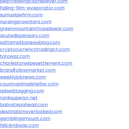
bestfreakingclothesever.com
falling-film-evaporator.com
sumuslawfirm.com
nursingprowriters.com
greenmountainthreadwear.com
acutedispensary.com
sattamatkanewsblog.com
cryptocurrencytradingcn.com
totowaz.com
charlestonwipesettlement.com
brandfollowmarket.com
weeklyjobnews.com
countyanimalshelter.com
adwebtagging.com
ranksuperior.net
babystepahead.com
destinationoverlooked.com
gamblingamount.com
hillclimbwax.com