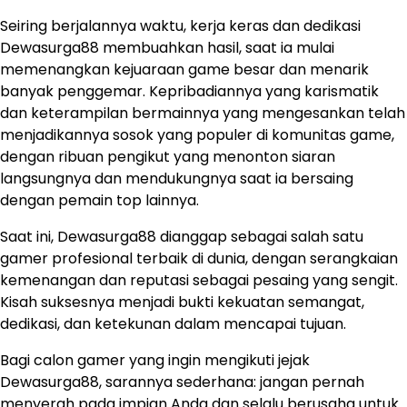
Seiring berjalannya waktu, kerja keras dan dedikasi
Dewasurga88 membuahkan hasil, saat ia mulai
memenangkan kejuaraan game besar dan menarik
banyak penggemar. Kepribadiannya yang karismatik
dan keterampilan bermainnya yang mengesankan telah
menjadikannya sosok yang populer di komunitas game,
dengan ribuan pengikut yang menonton siaran
langsungnya dan mendukungnya saat ia bersaing
dengan pemain top lainnya.
Saat ini, Dewasurga88 dianggap sebagai salah satu
gamer profesional terbaik di dunia, dengan serangkaian
kemenangan dan reputasi sebagai pesaing yang sengit.
Kisah suksesnya menjadi bukti kekuatan semangat,
dedikasi, dan ketekunan dalam mencapai tujuan.
Bagi calon gamer yang ingin mengikuti jejak
Dewasurga88, sarannya sederhana: jangan pernah
menyerah pada impian Anda dan selalu berusaha untuk