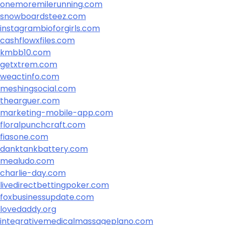
onemoremilerunning.com
snowboardsteez.com
instagrambioforgirls.com
cashflowxfiles.com
kmbb10.com
getxtrem.com
weactinfo.com
meshingsocial.com
thearguer.com
marketing-mobile-app.com
floralpunchcraft.com
fiasone.com
danktankbattery.com
mealudo.com
charlie-day.com
livedirectbettingpoker.com
foxbusinessupdate.com
lovedaddy.org
integrativemedicalmassageplano.com