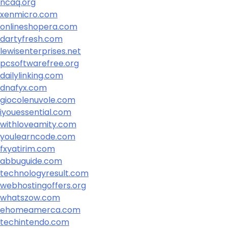
ncaq.org
xenmicro.com
onlineshopera.com
dartyfresh.com
lewisenterprises.net
pcsoftwarefree.org
dailylinking.com
dnafyx.com
giocolenuvole.com
iyouessential.com
withloveamity.com
youlearncode.com
fxyatirim.com
abbuguide.com
technologyresult.com
webhostingoffers.org
whatszow.com
ehomeamerca.com
techintendo.com