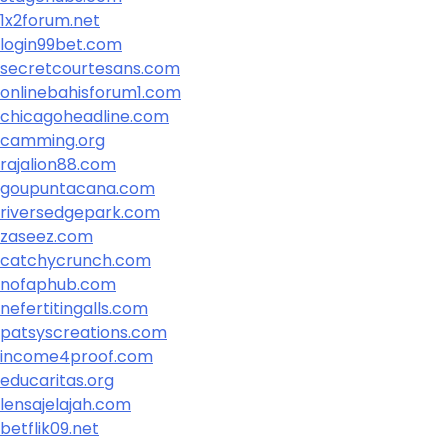
1x2forum.net
login99bet.com
secretcourtesans.com
onlinebahisforum1.com
chicagoheadline.com
camming.org
rajalion88.com
goupuntacana.com
riversedgepark.com
zaseez.com
catchycrunch.com
nofaphub.com
nefertitingalls.com
patsyscreations.com
income4proof.com
educaritas.org
lensajelajah.com
betflik09.net