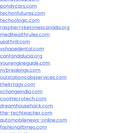
pondycars.com
techonfutures.com
techoologic.com
raspberryketonescanada.org
medihealthrules.com
usathrill.com
vshapedental.com
canfandalucia.org
yourengineguide.com
nybreakings.com
outstationcabsservices.com
thekrtagy.com
xchangeindia.com
coolmicrotech.com
dreamhousehack.com
the-techteacher.com
automobilenews-online.com
fashionalltimes.com