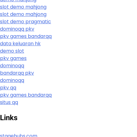
slot demo mahjong
slot demo mahjong
slot demo pragmatic
dominoqq pkv
pkv games bandarqq
data keluaran hk
demo slot
pkv games
dominoqq
bandarqq pkv
dominoqq
pkv qq
pkv games bandarqq
situs qq
Links
stagehubs.com