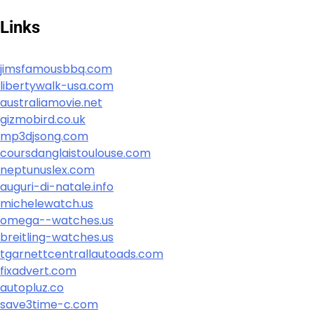
Links
jimsfamousbbq.com
libertywalk-usa.com
australiamovie.net
gizmobird.co.uk
mp3djsong.com
coursdanglaistoulouse.com
neptunuslex.com
auguri-di-natale.info
michelewatch.us
omega--watches.us
breitling-watches.us
tgarnettcentrallautoads.com
fixadvert.com
autopluz.co
save3time-c.com