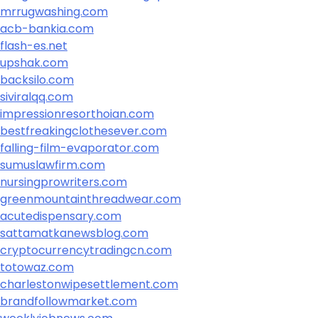
mrrugwashing.com
acb-bankia.com
flash-es.net
upshak.com
backsilo.com
siviralqq.com
impressionresorthoian.com
bestfreakingclothesever.com
falling-film-evaporator.com
sumuslawfirm.com
nursingprowriters.com
greenmountainthreadwear.com
acutedispensary.com
sattamatkanewsblog.com
cryptocurrencytradingcn.com
totowaz.com
charlestonwipesettlement.com
brandfollowmarket.com