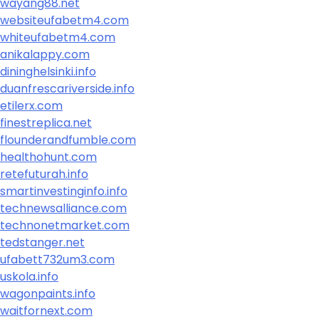
wayang88.net
websiteufabetm4.com
whiteufabetm4.com
anikalappy.com
dininghelsinki.info
duanfrescariverside.info
etilerx.com
finestreplica.net
flounderandfumble.com
healthohunt.com
retefuturah.info
smartinvestinginfo.info
technewsalliance.com
technonetmarket.com
tedstanger.net
ufabett732um3.com
uskola.info
wagonpaints.info
waitfornext.com