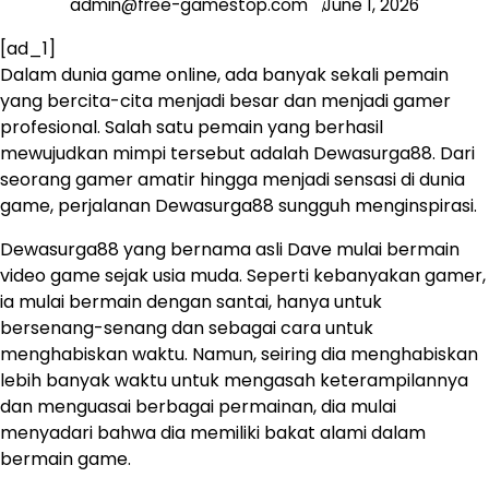
admin@free-gamestop.com
June 1, 2026
[ad_1]
Dalam dunia game online, ada banyak sekali pemain
yang bercita-cita menjadi besar dan menjadi gamer
profesional. Salah satu pemain yang berhasil
mewujudkan mimpi tersebut adalah Dewasurga88. Dari
seorang gamer amatir hingga menjadi sensasi di dunia
game, perjalanan Dewasurga88 sungguh menginspirasi.
Dewasurga88 yang bernama asli Dave mulai bermain
video game sejak usia muda. Seperti kebanyakan gamer,
ia mulai bermain dengan santai, hanya untuk
bersenang-senang dan sebagai cara untuk
menghabiskan waktu. Namun, seiring dia menghabiskan
lebih banyak waktu untuk mengasah keterampilannya
dan menguasai berbagai permainan, dia mulai
menyadari bahwa dia memiliki bakat alami dalam
bermain game.