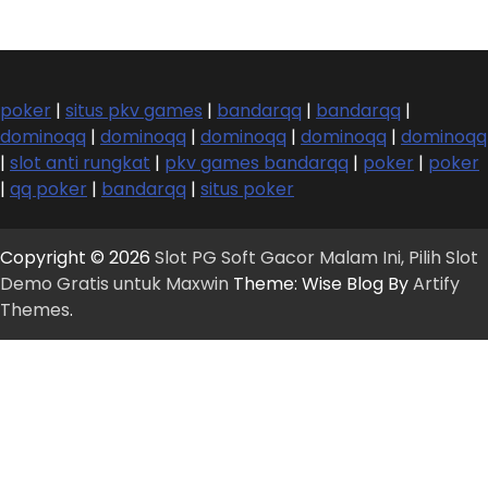
poker
|
situs pkv games
|
bandarqq
|
bandarqq
|
dominoqq
|
dominoqq
|
dominoqq
|
dominoqq
|
dominoqq
|
slot anti rungkat
|
pkv games bandarqq
|
poker
|
poker
|
qq poker
|
bandarqq
|
situs poker
Copyright © 2026
Slot PG Soft Gacor Malam Ini, Pilih Slot
Demo Gratis untuk Maxwin
Theme: Wise Blog By
Artify
Themes
.