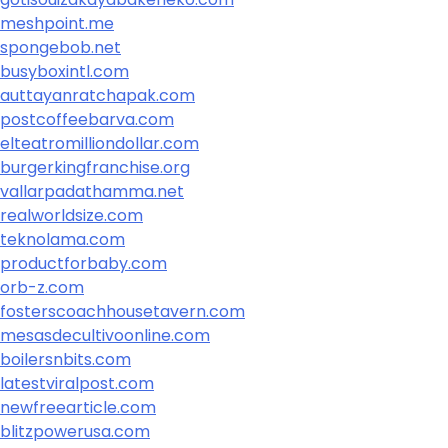
meshpoint.me
spongebob.net
busyboxintl.com
auttayanratchapak.com
postcoffeebarva.com
elteatromilliondollar.com
burgerkingfranchise.org
vallarpadathamma.net
realworldsize.com
teknolama.com
productforbaby.com
orb-z.com
fosterscoachhousetavern.com
mesasdecultivoonline.com
boilersnbits.com
latestviralpost.com
newfreearticle.com
blitzpowerusa.com