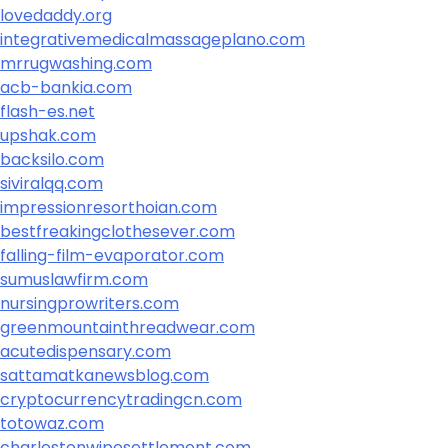
lovedaddy.org
integrativemedicalmassageplano.com
mrrugwashing.com
acb-bankia.com
flash-es.net
upshak.com
backsilo.com
siviralqq.com
impressionresorthoian.com
bestfreakingclothesever.com
falling-film-evaporator.com
sumuslawfirm.com
nursingprowriters.com
greenmountainthreadwear.com
acutedispensary.com
sattamatkanewsblog.com
cryptocurrencytradingcn.com
totowaz.com
charlestonwipesettlement.com