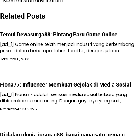
Mentransformasi Industri
Related Posts
Temui Dewasurga88: Bintang Baru Game Online
[ad_1] Game online telah menjadi industri yang berkembang
pesat dalam beberapa tahun terakhir, dengan jutaan…
January 6, 2025
Fiona77: Influencer Membuat Gejolak di Media Sosial
[ad_1] Fiona77 adalah sensasi media sosial terbaru yang
dibicarakan semua orang. Dengan gayanya yang unik,…
November 18, 2025
Di dalam dunia juragan88: bagaimana satu pemain