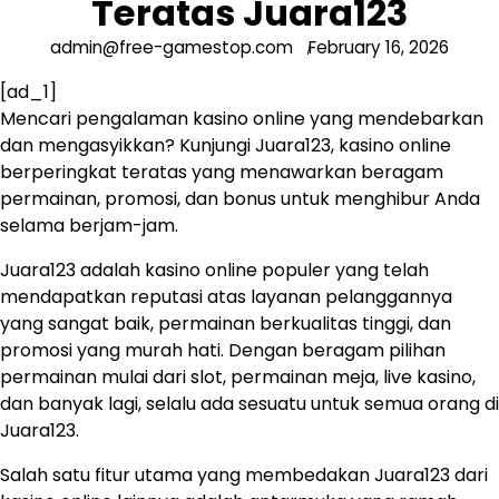
Teratas Juara123
admin@free-gamestop.com
February 16, 2026
[ad_1]
Mencari pengalaman kasino online yang mendebarkan
dan mengasyikkan? Kunjungi Juara123, kasino online
berperingkat teratas yang menawarkan beragam
permainan, promosi, dan bonus untuk menghibur Anda
selama berjam-jam.
Juara123 adalah kasino online populer yang telah
mendapatkan reputasi atas layanan pelanggannya
yang sangat baik, permainan berkualitas tinggi, dan
promosi yang murah hati. Dengan beragam pilihan
permainan mulai dari slot, permainan meja, live kasino,
dan banyak lagi, selalu ada sesuatu untuk semua orang di
Juara123.
Salah satu fitur utama yang membedakan Juara123 dari