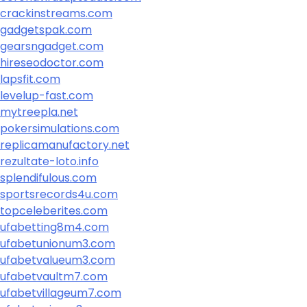
crackinstreams.com
gadgetspak.com
gearsngadget.com
hireseodoctor.com
lapsfit.com
levelup-fast.com
mytreepla.net
pokersimulations.com
replicamanufactory.net
rezultate-loto.info
splendifulous.com
sportsrecords4u.com
topceleberites.com
ufabetting8m4.com
ufabetunionum3.com
ufabetvalueum3.com
ufabetvaultm7.com
ufabetvillageum7.com