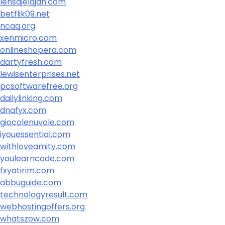
lensajelajah.com
betflik09.net
ncaq.org
xenmicro.com
onlineshopera.com
dartyfresh.com
lewisenterprises.net
pcsoftwarefree.org
dailylinking.com
dnafyx.com
giocolenuvole.com
iyouessential.com
withloveamity.com
youlearncode.com
fxyatirim.com
abbuguide.com
technologyresult.com
webhostingoffers.org
whatszow.com