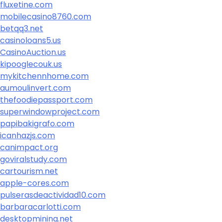
fluxetine.com
mobilecasino8760.com
betqq3.net
casinoloans5.us
CasinoAuction.us
kipooglecouk.us
mykitchennhome.com
aumoulinvert.com
thefoodiepassport.com
superwindowproject.com
papibakigrafo.com
icanhazjs.com
canimpact.org
goviralstudy.com
cartourism.net
apple-cores.com
pulserasdeactividad10.com
barbaracarlotti.com
desktopmining.net