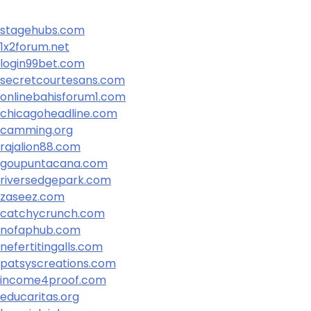
stagehubs.com
1x2forum.net
login99bet.com
secretcourtesans.com
onlinebahisforum1.com
chicagoheadline.com
camming.org
rajalion88.com
goupuntacana.com
riversedgepark.com
zaseez.com
catchycrunch.com
nofaphub.com
nefertitingalls.com
patsyscreations.com
income4proof.com
educaritas.org