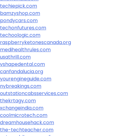
techiepick.com
bamzyshop.com
pondycars.com
techonfutures.com
techoologic.com
raspberryketonescanada.org
medihealthrules.com
usathrill.com
vshapedental.com
canfandalucia.org
yourengineguide.com
nybreakings.com
outstationcabsservices.com
thekrtagy.com
xchangeindia.com
coolmicrotech.com
dreamhousehack.com
the-techteacher.com