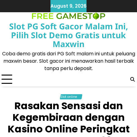
Skip
August 9, 2026
to
content
Slot PG Soft Gacor Malam Ini,
Pilih Slot Demo Gratis untuk
Maxwin
Coba demo gratis dari PG Soft malam ini untuk peluang
maxwin besar. Slot gacor ini menawarkan hasil terbaik
tanpa perlu deposit.
Slot online
Rasakan Sensasi dan
Kegembiraan dengan
Kasino Online Peringkat