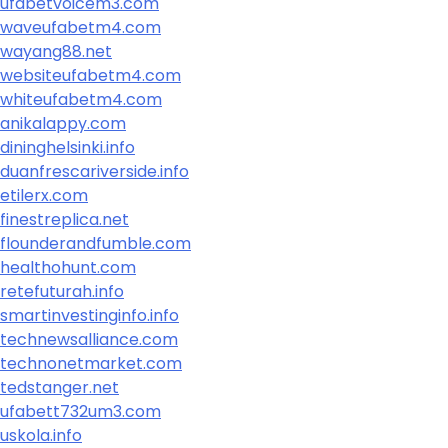
ufabetvoicem3.com
waveufabetm4.com
wayang88.net
websiteufabetm4.com
whiteufabetm4.com
anikalappy.com
dininghelsinki.info
duanfrescariverside.info
etilerx.com
finestreplica.net
flounderandfumble.com
healthohunt.com
retefuturah.info
smartinvestinginfo.info
technewsalliance.com
technonetmarket.com
tedstanger.net
ufabett732um3.com
uskola.info