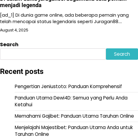
menjadi legenda
[ad_1] Di dunia game online, ada beberapa pemain yang
telah mencapai status legendaris seperti Juragan88.…
August 4, 2025
Search
Search
Recent posts
Pengertian Jeniustoto: Panduan Komprehensif
Panduan Utama Dewi4D: Semua yang Perlu Anda
Ketahui
Memahami Gajibet: Panduan Utama Taruhan Online
Menjelajahi Majestibet: Panduan Utama Anda untuk
Taruhan Online