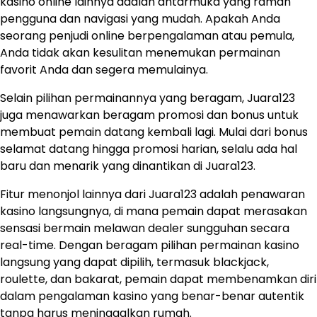
kasino online lainnya adalah antarmuka yang ramah
pengguna dan navigasi yang mudah. Apakah Anda
seorang penjudi online berpengalaman atau pemula,
Anda tidak akan kesulitan menemukan permainan
favorit Anda dan segera memulainya.
Selain pilihan permainannya yang beragam, Juara123
juga menawarkan beragam promosi dan bonus untuk
membuat pemain datang kembali lagi. Mulai dari bonus
selamat datang hingga promosi harian, selalu ada hal
baru dan menarik yang dinantikan di Juara123.
Fitur menonjol lainnya dari Juara123 adalah penawaran
kasino langsungnya, di mana pemain dapat merasakan
sensasi bermain melawan dealer sungguhan secara
real-time. Dengan beragam pilihan permainan kasino
langsung yang dapat dipilih, termasuk blackjack,
roulette, dan bakarat, pemain dapat membenamkan diri
dalam pengalaman kasino yang benar-benar autentik
tanpa harus meninggalkan rumah.