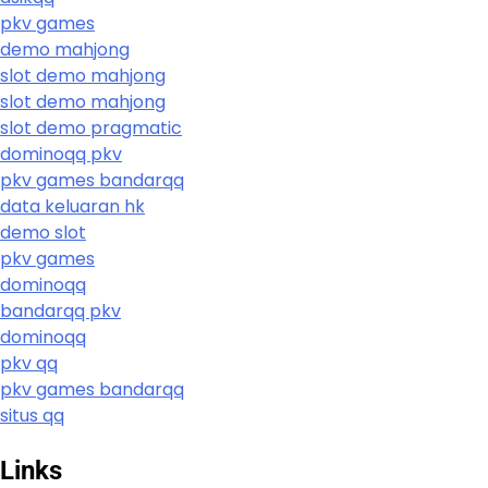
pkv games
demo mahjong
slot demo mahjong
slot demo mahjong
slot demo pragmatic
dominoqq pkv
pkv games bandarqq
data keluaran hk
demo slot
pkv games
dominoqq
bandarqq pkv
dominoqq
pkv qq
pkv games bandarqq
situs qq
Links