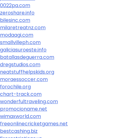
0022pa.com
zeroshare.info
bilesinc.com
milaretreatnz.com
modaagi.com
smallvilleph.com
galiciasuroeste.info
batallasdeguerra.com
dregstudios.com
neatstuffhelpskids.org
moraessoccer.com
forochile.org
chart-track.com
wonderfultraveling.com
promocioname.net
wimaxworld.com
freeonlinecricketgames.net
bestcashing.biz