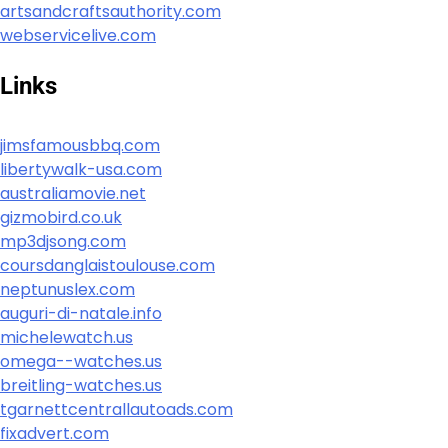
artsandcraftsauthority.com
webservicelive.com
Links
jimsfamousbbq.com
libertywalk-usa.com
australiamovie.net
gizmobird.co.uk
mp3djsong.com
coursdanglaistoulouse.com
neptunuslex.com
auguri-di-natale.info
michelewatch.us
omega--watches.us
breitling-watches.us
tgarnettcentrallautoads.com
fixadvert.com