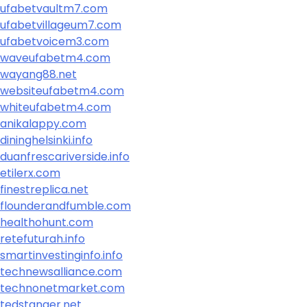
ufabetvaultm7.com
ufabetvillageum7.com
ufabetvoicem3.com
waveufabetm4.com
wayang88.net
websiteufabetm4.com
whiteufabetm4.com
anikalappy.com
dininghelsinki.info
duanfrescariverside.info
etilerx.com
finestreplica.net
flounderandfumble.com
healthohunt.com
retefuturah.info
smartinvestinginfo.info
technewsalliance.com
technonetmarket.com
tedstanger.net