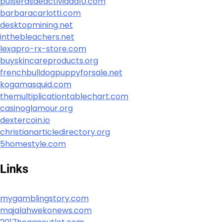
pulserasdeactividad10.com
barbaracarlotti.com
desktopmining.net
inthebleachers.net
lexapro-rx-store.com
buyskincareproducts.org
frenchbulldogpuppyforsale.net
kogamasquid.com
themultiplicationtablechart.com
casinoglamour.org
dextercoin.io
christianarticledirectory.org
5homestyle.com
Links
mygamblingstory.com
majalahwekonews.com