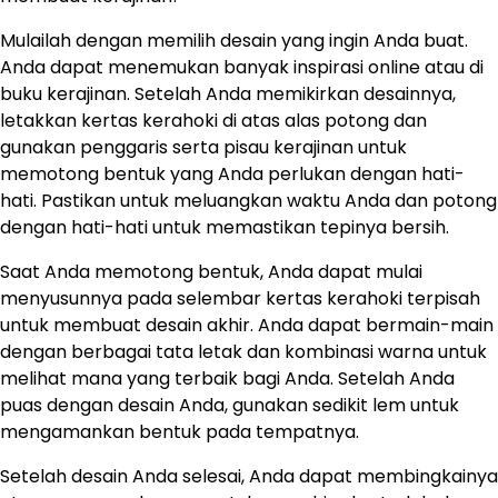
Mulailah dengan memilih desain yang ingin Anda buat.
Anda dapat menemukan banyak inspirasi online atau di
buku kerajinan. Setelah Anda memikirkan desainnya,
letakkan kertas kerahoki di atas alas potong dan
gunakan penggaris serta pisau kerajinan untuk
memotong bentuk yang Anda perlukan dengan hati-
hati. Pastikan untuk meluangkan waktu Anda dan potong
dengan hati-hati untuk memastikan tepinya bersih.
Saat Anda memotong bentuk, Anda dapat mulai
menyusunnya pada selembar kertas kerahoki terpisah
untuk membuat desain akhir. Anda dapat bermain-main
dengan berbagai tata letak dan kombinasi warna untuk
melihat mana yang terbaik bagi Anda. Setelah Anda
puas dengan desain Anda, gunakan sedikit lem untuk
mengamankan bentuk pada tempatnya.
Setelah desain Anda selesai, Anda dapat membingkainya