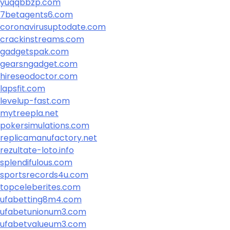
yuqqbbzp.com
7betagents6.com
coronavirusuptodate.com
crackinstreams.com
gadgetspak.com
gearsngadget.com
hireseodoctor.com
lapsfit.com
levelup-fast.com
mytreepla.net
pokersimulations.com
replicamanufactory.net
rezultate-loto.info
splendifulous.com
sportsrecords4u.com
topceleberites.com
ufabetting8m4.com
ufabetunionum3.com
ufabetvalueum3.com