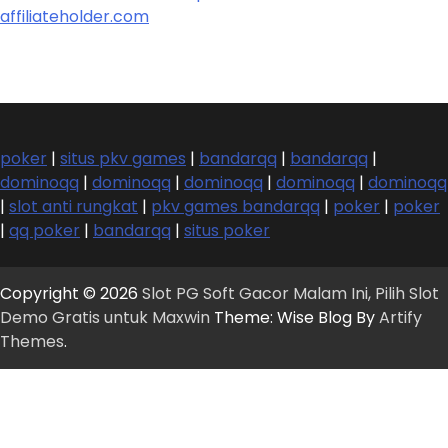
affiliateholder.com
poker
|
situs pkv games
|
bandarqq
|
bandarqq
|
dominoqq
|
dominoqq
|
dominoqq
|
dominoqq
|
dominoqq
|
slot anti rungkat
|
pkv games bandarqq
|
poker
|
poker
|
qq poker
|
bandarqq
|
situs poker
Copyright © 2026
Slot PG Soft Gacor Malam Ini, Pilih Slot
Demo Gratis untuk Maxwin
Theme: Wise Blog By
Artify
Themes
.