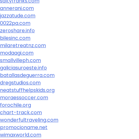
saltyfranks.com
annerani.com
jazzatude.com
0022pa.com
zeroshare.info
bilesinc.com
milaretreatnz.com
modaagi.com
smallvilleph.com
galiciasuroeste.info
batallasdeguerra.com
dregstudios.com
neatstuffhelpskids.org
moraessoccer.com
forochile.org
chart-track.com
wonderfultraveling.com
promocioname.net
wimaxworld.com