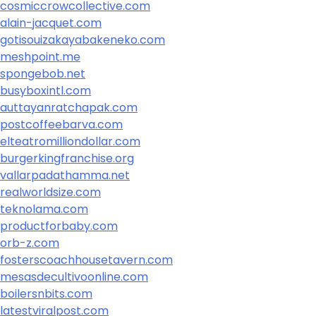
cosmiccrowcollective.com
alain-jacquet.com
gotisouizakayabakeneko.com
meshpoint.me
spongebob.net
busyboxintl.com
auttayanratchapak.com
postcoffeebarva.com
elteatromilliondollar.com
burgerkingfranchise.org
vallarpadathamma.net
realworldsize.com
teknolama.com
productforbaby.com
orb-z.com
fosterscoachhousetavern.com
mesasdecultivoonline.com
boilersnbits.com
latestviralpost.com