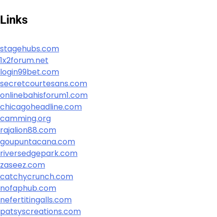
Links
stagehubs.com
1x2forum.net
login99bet.com
secretcourtesans.com
onlinebahisforum1.com
chicagoheadline.com
camming.org
rajalion88.com
goupuntacana.com
riversedgepark.com
zaseez.com
catchycrunch.com
nofaphub.com
nefertitingalls.com
patsyscreations.com