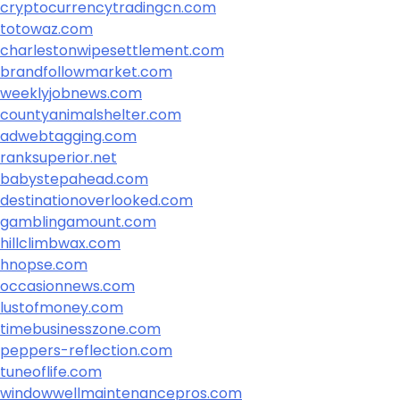
cryptocurrencytradingcn.com
totowaz.com
charlestonwipesettlement.com
brandfollowmarket.com
weeklyjobnews.com
countyanimalshelter.com
adwebtagging.com
ranksuperior.net
babystepahead.com
destinationoverlooked.com
gamblingamount.com
hillclimbwax.com
hnopse.com
occasionnews.com
lustofmoney.com
timebusinesszone.com
peppers-reflection.com
tuneoflife.com
windowwellmaintenancepros.com