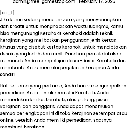
admin@free-gamestop.com
February 17, 2026
[ad_1]
Jika kamu sedang mencari cara yang menyenangkan
dan kreatif untuk menghabiskan waktu luangmu, kamu
bisa mengunjungi Kerahoki! Kerahoki adalah teknik
kerajinan yang melibatkan penggunaan jenis kertas
khusus yang disebut kertas kerahoki untuk menciptakan
desain yang indah dan rumit. Panduan pemula ini akan
memandu Anda mempelajari dasar-dasar Kerahoki dan
membantu Anda memulai perjalanan kerajinan Anda
sendiri.
Hal pertama yang pertama, Anda harus mengumpulkan
persediaan Anda. Untuk memulai Kerahoki, Anda
memerlukan kertas kerahoki, alas potong, pisau
kerajinan, dan penggaris. Anda dapat menemukan
semua perlengkapan ini di toko kerajinan setempat atau
online. Setelah Anda memiliki persediaan, saatnya
membuat kerajinan!