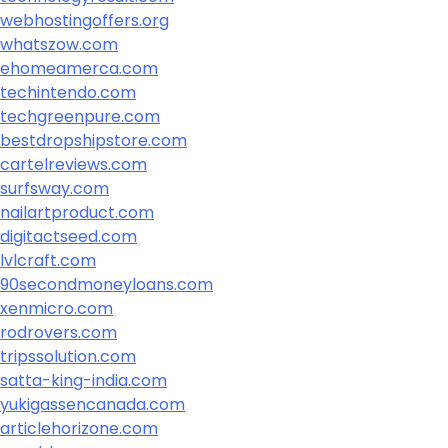
webhostingoffers.org
whatszow.com
ehomeamerca.com
techintendo.com
techgreenpure.com
bestdropshipstore.com
cartelreviews.com
surfsway.com
nailartproduct.com
digitactseed.com
lvlcraft.com
90secondmoneyloans.com
xenmicro.com
rodrovers.com
tripssolution.com
satta-king-india.com
yukigassencanada.com
articlehorizone.com