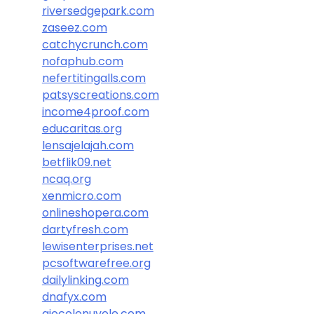
riversedgepark.com
zaseez.com
catchycrunch.com
nofaphub.com
nefertitingalls.com
patsyscreations.com
income4proof.com
educaritas.org
lensajelajah.com
betflik09.net
ncaq.org
xenmicro.com
onlineshopera.com
dartyfresh.com
lewisenterprises.net
pcsoftwarefree.org
dailylinking.com
dnafyx.com
giocolenuvole.com