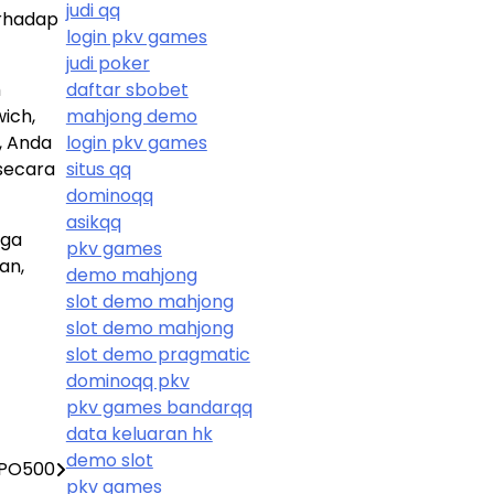
judi qq
erhadap
login pkv games
judi poker
m
daftar sbobet
ich,
mahjong demo
, Anda
login pkv games
secara
situs qq
dominoqq
asikqq
uga
pkv games
an,
demo mahjong
slot demo mahjong
slot demo mahjong
slot demo pragmatic
dominoqq pkv
pkv games bandarqq
data keluaran hk
demo slot
MPO500
pkv games