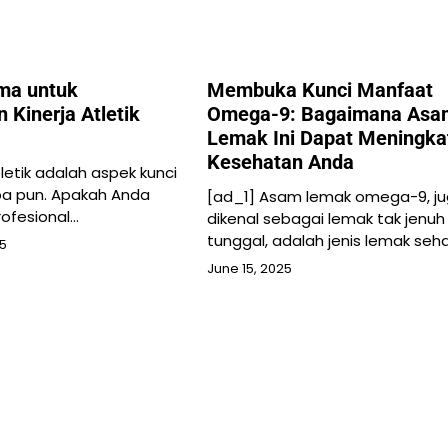
ma untuk
Membuka Kunci Manfaat
 Kinerja Atletik
Omega-9: Bagaimana Asa
Lemak Ini Dapat Meningka
Kesehatan Anda
tletik adalah aspek kunci
pa pun. Apakah Anda
[ad_1] Asam lemak omega-9, j
rofesional…
dikenal sebagai lemak tak jenuh
tunggal, adalah jenis lemak seh
25
June 15, 2025