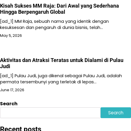
Kisah Sukses MM Raja: Dari Awal yang Sederhana
Hingga Berpengaruh Global
[ad_1] MM Raja, sebuah nama yang identik dengan
kesuksesan dan pengaruh di dunia bisnis, telah…
May 5, 2026
Aktivitas dan Atraksi Teratas untuk Dialami di Pulau
Judi
[ad_1] Pulau Judi, juga dikenal sebagai Pulau Judi, adalah
permata tersembunyi yang terletak di lepas…
June 17, 2026
Search
Search
Recent posts