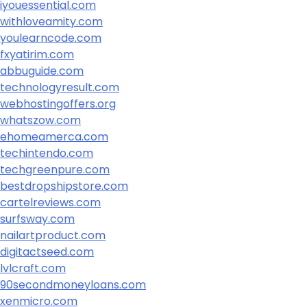
iyouessential.com
withloveamity.com
youlearncode.com
fxyatirim.com
abbuguide.com
technologyresult.com
webhostingoffers.org
whatszow.com
ehomeamerca.com
techintendo.com
techgreenpure.com
bestdropshipstore.com
cartelreviews.com
surfsway.com
nailartproduct.com
digitactseed.com
lvlcraft.com
90secondmoneyloans.com
xenmicro.com