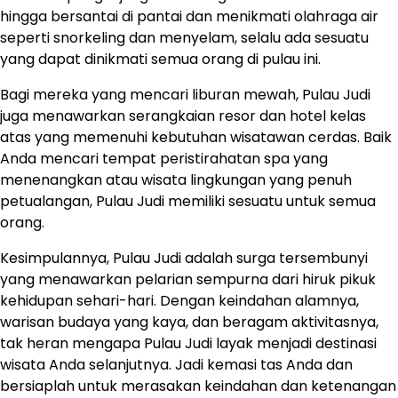
hingga bersantai di pantai dan menikmati olahraga air
seperti snorkeling dan menyelam, selalu ada sesuatu
yang dapat dinikmati semua orang di pulau ini.
Bagi mereka yang mencari liburan mewah, Pulau Judi
juga menawarkan serangkaian resor dan hotel kelas
atas yang memenuhi kebutuhan wisatawan cerdas. Baik
Anda mencari tempat peristirahatan spa yang
menenangkan atau wisata lingkungan yang penuh
petualangan, Pulau Judi memiliki sesuatu untuk semua
orang.
Kesimpulannya, Pulau Judi adalah surga tersembunyi
yang menawarkan pelarian sempurna dari hiruk pikuk
kehidupan sehari-hari. Dengan keindahan alamnya,
warisan budaya yang kaya, dan beragam aktivitasnya,
tak heran mengapa Pulau Judi layak menjadi destinasi
wisata Anda selanjutnya. Jadi kemasi tas Anda dan
bersiaplah untuk merasakan keindahan dan ketenangan