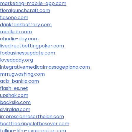
marketing-mobile-app.com
floralpunchcraft.com
fiasone.com
danktankbattery.com
mealudo.com
charlie-day.com
livedirectbettingpoker.com
foxbusinessupdate.com
lovedaddy.org
integrativemedicalmassageplano.com
mrrugwashing.com
acb-bankia.com
flash-es.net
upshak.com
backsilo.com
siviralqq.com
impressionresorthoian.com
bestfreakingclothesever.com
falling-film-evaporator.com