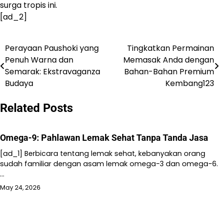
surga tropis ini.
[ad_2]
Perayaan Paushoki yang
Tingkatkan Permainan
Post
Penuh Warna dan
Memasak Anda dengan
navigation
Semarak: Ekstravaganza
Bahan-Bahan Premium
Budaya
Kembang123
Related Posts
Omega-9: Pahlawan Lemak Sehat Tanpa Tanda Jasa
[ad_1] Berbicara tentang lemak sehat, kebanyakan orang
sudah familiar dengan asam lemak omega-3 dan omega-6.
…
May 24, 2026