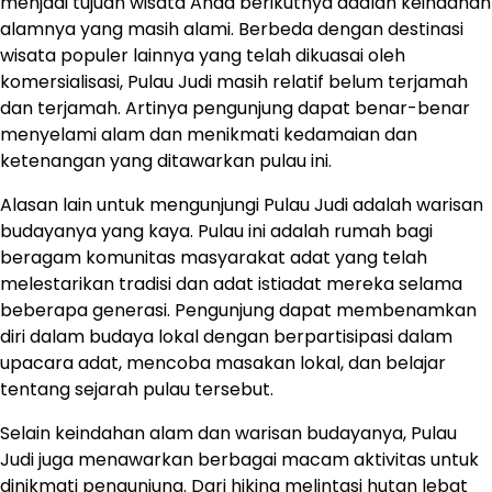
menjadi tujuan wisata Anda berikutnya adalah keindahan
alamnya yang masih alami. Berbeda dengan destinasi
wisata populer lainnya yang telah dikuasai oleh
komersialisasi, Pulau Judi masih relatif belum terjamah
dan terjamah. Artinya pengunjung dapat benar-benar
menyelami alam dan menikmati kedamaian dan
ketenangan yang ditawarkan pulau ini.
Alasan lain untuk mengunjungi Pulau Judi adalah warisan
budayanya yang kaya. Pulau ini adalah rumah bagi
beragam komunitas masyarakat adat yang telah
melestarikan tradisi dan adat istiadat mereka selama
beberapa generasi. Pengunjung dapat membenamkan
diri dalam budaya lokal dengan berpartisipasi dalam
upacara adat, mencoba masakan lokal, dan belajar
tentang sejarah pulau tersebut.
Selain keindahan alam dan warisan budayanya, Pulau
Judi juga menawarkan berbagai macam aktivitas untuk
dinikmati pengunjung. Dari hiking melintasi hutan lebat