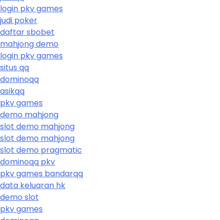
login pkv games
judi poker
daftar sbobet
mahjong demo
login pkv games
situs qq
dominoqq
asikqq
pkv games
demo mahjong
slot demo mahjong
slot demo mahjong
slot demo pragmatic
dominoqq pkv
pkv games bandarqq
data keluaran hk
demo slot
pkv games