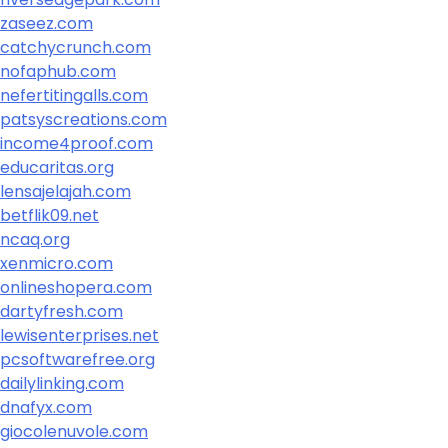
zaseez.com
catchycrunch.com
nofaphub.com
nefertitingalls.com
patsyscreations.com
income4proof.com
educaritas.org
lensajelajah.com
betflik09.net
ncaq.org
xenmicro.com
onlineshopera.com
dartyfresh.com
lewisenterprises.net
pcsoftwarefree.org
dailylinking.com
dnafyx.com
giocolenuvole.com