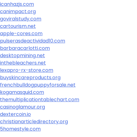
icanhazjs.com
canimpact.org
goviralstudy.com
cartourism.net
apple-cores.com
pulserasdeactividad10.com
barbaracarlotti.com
desktopmining.net
inthebleachers.net
lexapro-rx-store.com
buyskincareproducts.org
frenchbulldogpuppyforsale.net
kogamasquid.com
themultiplicationtablechart.com
casinoglamour.org
dextercoin.io
christianarticledirectory.org
5homestyle.com