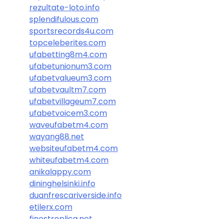
rezultate-loto.info
splendifulous.com
sportsrecords4u.com
topceleberites.com
ufabetting8m4.com
ufabetunionum3.com
ufabetvalueum3.com
ufabetvaultm7.com
ufabetvillageum7.com
ufabetvoicem3.com
waveufabetm4.com
wayang88.net
websiteufabetm4.com
whiteufabetm4.com
anikalappy.com
dininghelsinki.info
duanfrescariverside.info
etilerx.com
finestreplica.net