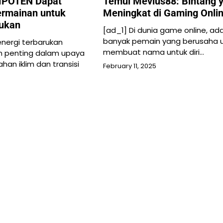
MPOTEN Dapat
Temui Mevius88: Bintang 
rmainan untuk
Meningkat di Gaming Onli
rukan
[ad_1] Di dunia game online, ad
banyak pemain yang berusaha 
nergi terbarukan
membuat nama untuk diri…
n penting dalam upaya
an iklim dan transisi
February 11, 2025