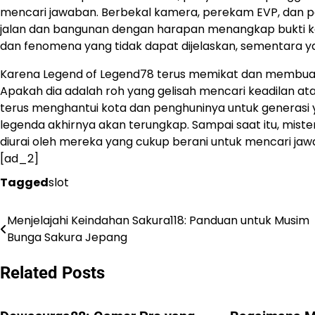
mencari jawaban. Berbekal kamera, perekam EVP, dan per
jalan dan bangunan dengan harapan menangkap bukti k
dan fenomena yang tidak dapat dijelaskan, sementara y
Karena Legend of Legend78 terus memikat dan membuat in
Apakah dia adalah roh yang gelisah mencari keadilan atau
terus menghantui kota dan penghuninya untuk generasi y
legenda akhirnya akan terungkap. Sampai saat itu, mist
diurai oleh mereka yang cukup berani untuk mencari jaw
[ad_2]
Tagged
slot
Menjelajahi Keindahan Sakura118: Panduan untuk Musim
Post
Bunga Sakura Jepang
navigation
Related Posts