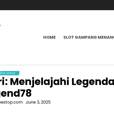
,
HOME
SLOT GAMPANG MENAN
Slot online
: Menjelajahi Legend
gend78
estop.com
June 3, 2025