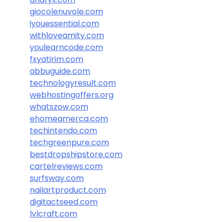
giocolenuvole.com
iyouessential.com
withloveamity.com
youlearncode.com
fxyatirim.com
abbuguide.com
technologyresult.com
webhostingoffers.org
whatszow.com
ehomeamerca.com
techintendo.com
techgreenpure.com
bestdropshipstore.com
cartelreviews.com
surfsway.com
nailartproduct.com
digitactseed.com
lvlcraft.com