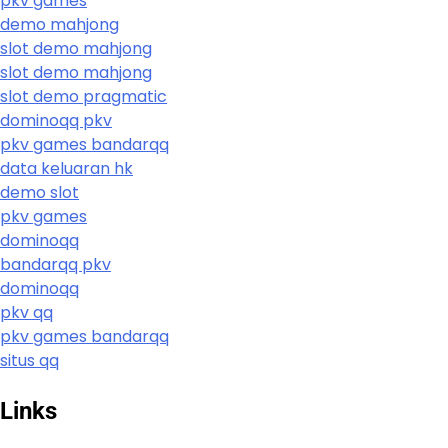
pkv games
demo mahjong
slot demo mahjong
slot demo mahjong
slot demo pragmatic
dominoqq pkv
pkv games bandarqq
data keluaran hk
demo slot
pkv games
dominoqq
bandarqq pkv
dominoqq
pkv qq
pkv games bandarqq
situs qq
Links