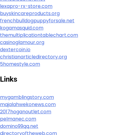
lexapro-rx-store.com
buyskincareproducts.org
frenchbulldogpuppyforsale.net
kogamasquid.com
themultiplicationtablechart.com
casinoglamour.org
dextercoin.io
christianarticledirectory.org
5homestyle.com
Links
mygamblingstory.com
majalahwekonews.com
2017hoganoutlet.com
pelmanec.com
domino99qq.net
directoryoftheweb.com