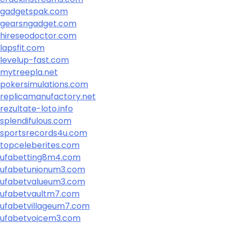
gadgetspak.com
gearsngadget.com
hireseodoctor.com
lapsfit.com
levelup-fast.com
mytreepla.net
pokersimulations.com
replicamanufactory.net
rezultate-loto.info
splendifulous.com
sportsrecords4u.com
topceleberites.com
ufabetting8m4.com
ufabetunionum3.com
ufabetvalueum3.com
ufabetvaultm7.com
ufabetvillageum7.com
ufabetvoicem3.com