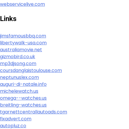
webservicelive.com
Links
jimsfamousbbq.com
libertywalk-usa.com
australiamovie.net
gizmobird.co.uk
mp3djsong.com
coursdanglaistoulouse.com
neptunuslex.com
auguri-di-natale.info
michelewatch.us
omega--watches.us
breitling-watches.us
tgarnettcentrallautoads.com
fixadvert.com
autopluz.co