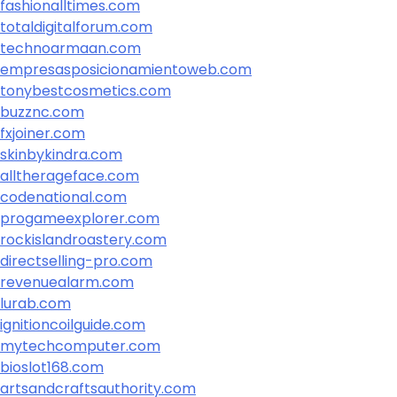
fashionalltimes.com
totaldigitalforum.com
technoarmaan.com
empresasposicionamientoweb.com
tonybestcosmetics.com
buzznc.com
fxjoiner.com
skinbykindra.com
alltherageface.com
codenational.com
progameexplorer.com
rockislandroastery.com
directselling-pro.com
revenuealarm.com
lurab.com
ignitioncoilguide.com
mytechcomputer.com
bioslot168.com
artsandcraftsauthority.com