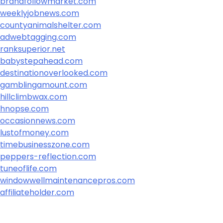
brandfollowmarket.com
weeklyjobnews.com
countyanimalshelter.com
adwebtagging.com
ranksuperior.net
babystepahead.com
destinationoverlooked.com
gamblingamount.com
hillclimbwax.com
hnopse.com
occasionnews.com
lustofmoney.com
timebusinesszone.com
peppers-reflection.com
tuneoflife.com
windowwellmaintenancepros.com
affiliateholder.com