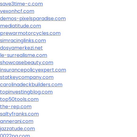
save3time-c.com
vexonhcf.com
demos-pixelsparadise.com
mediatitude.com
prewarmotorcycles.com
simracinglinks.com
dosyamerkezi.net
le-surrealisme.com
showcasebeauty.com
insurancepolicyexpert.com
statkeycompany.com
carolinadeckbuilders.com
topinvestingblog.com
top50tools.com
the-rep.com
saltyfranks.com
annerani.com
jazzatude.com
0022pa.com