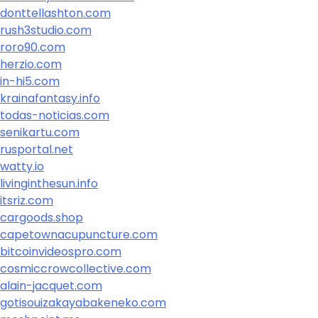
donttellashton.com
rush3studio.com
roro90.com
herzio.com
in-hi5.com
krainafantasy.info
todas-noticias.com
senikartu.com
rusportal.net
watty.io
livinginthesun.info
itsriz.com
cargoods.shop
capetownacupuncture.com
bitcoinvideospro.com
cosmiccrowcollective.com
alain-jacquet.com
gotisouizakayabakeneko.com