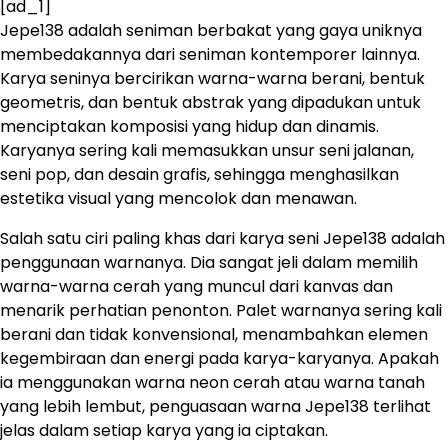
[ad_1]
Jepe138 adalah seniman berbakat yang gaya uniknya
membedakannya dari seniman kontemporer lainnya.
Karya seninya bercirikan warna-warna berani, bentuk
geometris, dan bentuk abstrak yang dipadukan untuk
menciptakan komposisi yang hidup dan dinamis.
Karyanya sering kali memasukkan unsur seni jalanan,
seni pop, dan desain grafis, sehingga menghasilkan
estetika visual yang mencolok dan menawan.
Salah satu ciri paling khas dari karya seni Jepe138 adalah
penggunaan warnanya. Dia sangat jeli dalam memilih
warna-warna cerah yang muncul dari kanvas dan
menarik perhatian penonton. Palet warnanya sering kali
berani dan tidak konvensional, menambahkan elemen
kegembiraan dan energi pada karya-karyanya. Apakah
ia menggunakan warna neon cerah atau warna tanah
yang lebih lembut, penguasaan warna Jepe138 terlihat
jelas dalam setiap karya yang ia ciptakan.