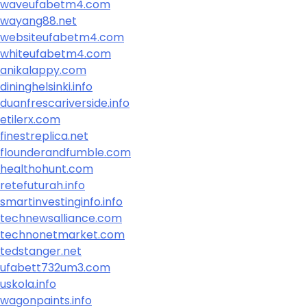
waveufabetm4.com
wayang88.net
websiteufabetm4.com
whiteufabetm4.com
anikalappy.com
dininghelsinki.info
duanfrescariverside.info
etilerx.com
finestreplica.net
flounderandfumble.com
healthohunt.com
retefuturah.info
smartinvestinginfo.info
technewsalliance.com
technonetmarket.com
tedstanger.net
ufabett732um3.com
uskola.info
wagonpaints.info