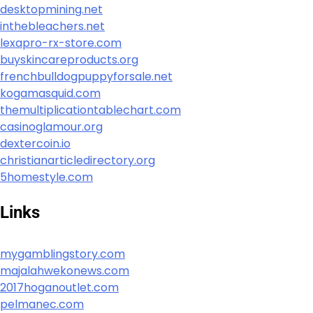
desktopmining.net
inthebleachers.net
lexapro-rx-store.com
buyskincareproducts.org
frenchbulldogpuppyforsale.net
kogamasquid.com
themultiplicationtablechart.com
casinoglamour.org
dextercoin.io
christianarticledirectory.org
5homestyle.com
Links
mygamblingstory.com
majalahwekonews.com
2017hoganoutlet.com
pelmanec.com