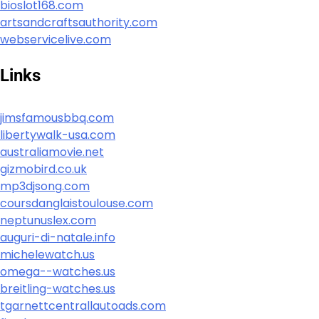
bioslot168.com
artsandcraftsauthority.com
webservicelive.com
Links
jimsfamousbbq.com
libertywalk-usa.com
australiamovie.net
gizmobird.co.uk
mp3djsong.com
coursdanglaistoulouse.com
neptunuslex.com
auguri-di-natale.info
michelewatch.us
omega--watches.us
breitling-watches.us
tgarnettcentrallautoads.com