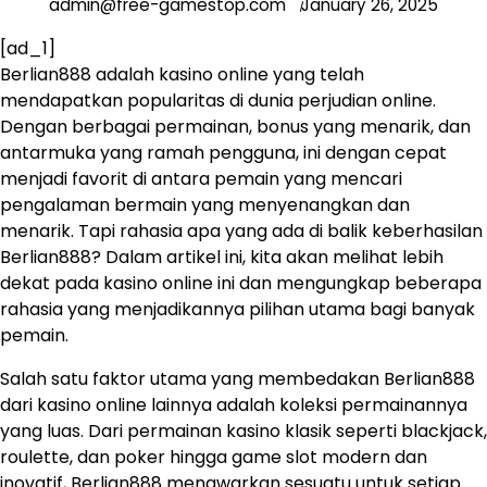
admin@free-gamestop.com
January 26, 2025
[ad_1]
Berlian888 adalah kasino online yang telah
mendapatkan popularitas di dunia perjudian online.
Dengan berbagai permainan, bonus yang menarik, dan
antarmuka yang ramah pengguna, ini dengan cepat
menjadi favorit di antara pemain yang mencari
pengalaman bermain yang menyenangkan dan
menarik. Tapi rahasia apa yang ada di balik keberhasilan
Berlian888? Dalam artikel ini, kita akan melihat lebih
dekat pada kasino online ini dan mengungkap beberapa
rahasia yang menjadikannya pilihan utama bagi banyak
pemain.
Salah satu faktor utama yang membedakan Berlian888
dari kasino online lainnya adalah koleksi permainannya
yang luas. Dari permainan kasino klasik seperti blackjack,
roulette, dan poker hingga game slot modern dan
inovatif, Berlian888 menawarkan sesuatu untuk setiap