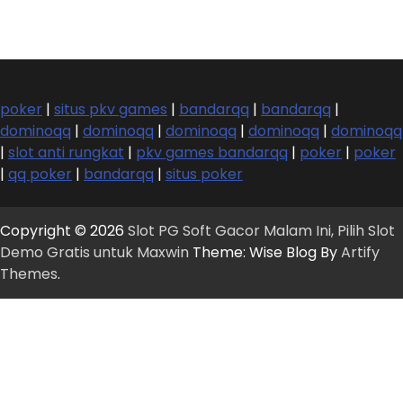
poker
|
situs pkv games
|
bandarqq
|
bandarqq
|
dominoqq
|
dominoqq
|
dominoqq
|
dominoqq
|
dominoqq
|
slot anti rungkat
|
pkv games bandarqq
|
poker
|
poker
|
qq poker
|
bandarqq
|
situs poker
Copyright © 2026
Slot PG Soft Gacor Malam Ini, Pilih Slot
Demo Gratis untuk Maxwin
Theme: Wise Blog By
Artify
Themes
.