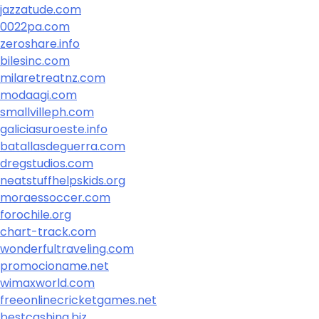
jazzatude.com
0022pa.com
zeroshare.info
bilesinc.com
milaretreatnz.com
modaagi.com
smallvilleph.com
galiciasuroeste.info
batallasdeguerra.com
dregstudios.com
neatstuffhelpskids.org
moraessoccer.com
forochile.org
chart-track.com
wonderfultraveling.com
promocioname.net
wimaxworld.com
freeonlinecricketgames.net
bestcashing.biz