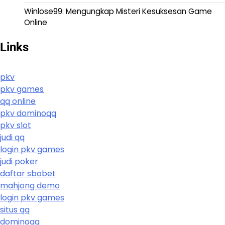
Winlose99: Mengungkap Misteri Kesuksesan Game
Online
Links
pkv
pkv games
qq online
pkv dominoqq
pkv slot
judi qq
login pkv games
judi poker
daftar sbobet
mahjong demo
login pkv games
situs qq
dominoqq