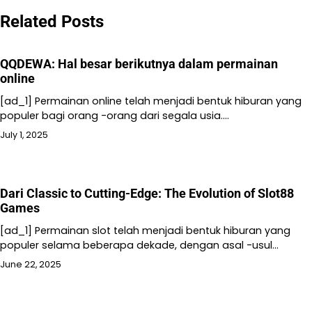
Related Posts
QQDEWA: Hal besar berikutnya dalam permainan
online
[ad_1] Permainan online telah menjadi bentuk hiburan yang
populer bagi orang -orang dari segala usia.…
July 1, 2025
Dari Classic to Cutting-Edge: The Evolution of Slot88
Games
[ad_1] Permainan slot telah menjadi bentuk hiburan yang
populer selama beberapa dekade, dengan asal -usul…
June 22, 2025