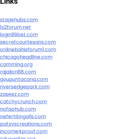
Links
stagehubs.com
1x2forum.net
login99bet.com
secretcourtesans.com
onlinebahisforum1.com
chicagoheadline.com
camming.org
rajalion88.com
goupuntacana.com
riversedgepark.com
zaseez.com
catchycrunch.com
nofaphub.com
nefertitingalls.com
patsyscreations.com
income4proof.com
educaritas.org