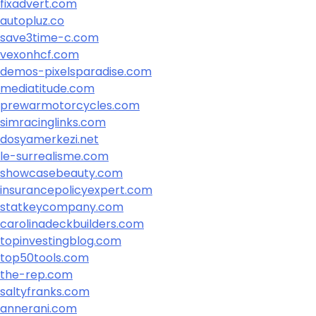
fixadvert.com
autopluz.co
save3time-c.com
vexonhcf.com
demos-pixelsparadise.com
mediatitude.com
prewarmotorcycles.com
simracinglinks.com
dosyamerkezi.net
le-surrealisme.com
showcasebeauty.com
insurancepolicyexpert.com
statkeycompany.com
carolinadeckbuilders.com
topinvestingblog.com
top50tools.com
the-rep.com
saltyfranks.com
annerani.com