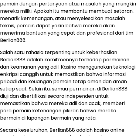
pemain dengan pertanyaan atau masalah yang mungkin
mereka miliki. Apakah itu membantu membuat setoran,
menarik kemenangan, atau menyelesaikan masalah
teknis, pemain dapat yakin bahwa mereka akan
menerima bantuan yang cepat dan profesional dari tim
Berlian888.
Salah satu rahasia terpenting untuk keberhasilan
Berlian888 adalah komitmennya terhadap permainan
dan keamanan yang adil. Kasino menggunakan teknologi
enkripsi canggih untuk memastikan bahwa informasi
pribadi dan keuangan pemain tetap aman dan aman
setiap saat. Selain itu, semua permainan di Berlian888
diuji dan disertifikasi secara independen untuk
memastikan bahwa mereka adil dan acak, memberi
para pemain ketenangan pikiran bahwa mereka
bermain di lapangan bermain yang rata.
Secara keseluruhan, Berlian888 adalah kasino online