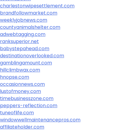
charlestonwipesettlement.com
brandfollowmarket.com
weeklyjobnews.com
countyanimalshelter.com
adwebtagging.com
ranksuperior.net
babystepahead.com
destinationoverlooked.com
gamblingamount.com
hillclimbwax.com
hnopse.com
occasionnews.com
lustofmoney.com
timebusinesszone.com
peppers-reflection.com
tuneoflife.com
windowwellmaintenancepros.com
affiliateholder.com