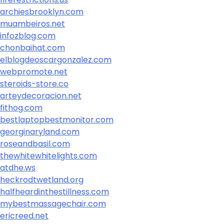
archiesbrooklyn.com
muambeiros.net
infozblog.com
chonbaihat.com
elblogdeoscargonzalez.com
webpromote.net
steroids-store.co
arteydecoracion.net
fithog.com
bestlaptopbestmonitor.com
georginaryland.com
roseandbasil.com
thewhitewhitelights.com
atdhe.ws
heckrodtwetland.org
halfheardinthestillness.com
mybestmassagechair.com
ericreed.net