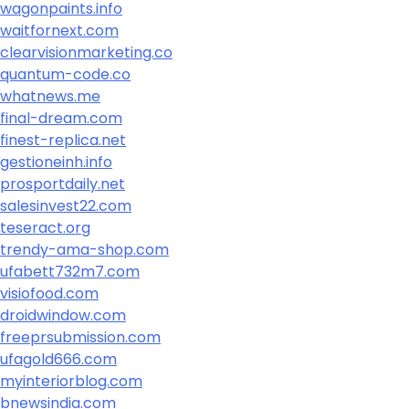
wagonpaints.info
waitfornext.com
clearvisionmarketing.co
quantum-code.co
whatnews.me
final-dream.com
finest-replica.net
gestioneinh.info
prosportdaily.net
salesinvest22.com
teseract.org
trendy-ama-shop.com
ufabett732m7.com
visiofood.com
droidwindow.com
freeprsubmission.com
ufagold666.com
myinteriorblog.com
bnewsindia.com