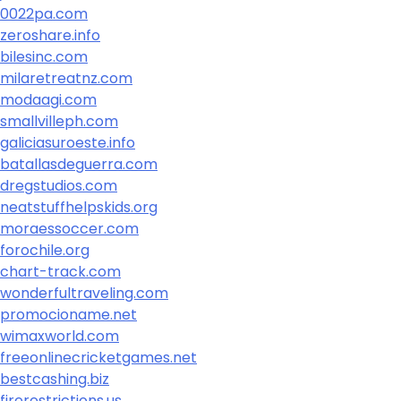
0022pa.com
zeroshare.info
bilesinc.com
milaretreatnz.com
modaagi.com
smallvilleph.com
galiciasuroeste.info
batallasdeguerra.com
dregstudios.com
neatstuffhelpskids.org
moraessoccer.com
forochile.org
chart-track.com
wonderfultraveling.com
promocioname.net
wimaxworld.com
freeonlinecricketgames.net
bestcashing.biz
firerestrictions.us