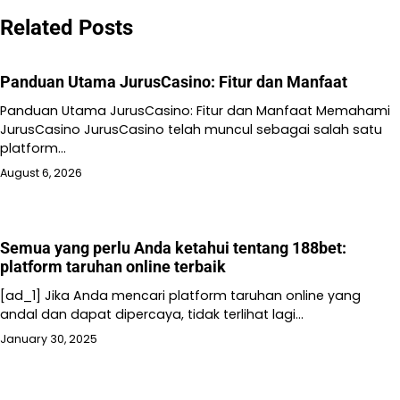
Related Posts
Panduan Utama JurusCasino: Fitur dan Manfaat
Panduan Utama JurusCasino: Fitur dan Manfaat Memahami
JurusCasino JurusCasino telah muncul sebagai salah satu
platform…
August 6, 2026
Semua yang perlu Anda ketahui tentang 188bet:
platform taruhan online terbaik
[ad_1] Jika Anda mencari platform taruhan online yang
andal dan dapat dipercaya, tidak terlihat lagi…
January 30, 2025