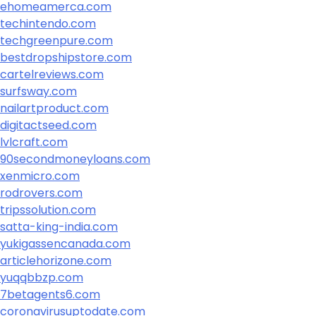
ehomeamerca.com
techintendo.com
techgreenpure.com
bestdropshipstore.com
cartelreviews.com
surfsway.com
nailartproduct.com
digitactseed.com
lvlcraft.com
90secondmoneyloans.com
xenmicro.com
rodrovers.com
tripssolution.com
satta-king-india.com
yukigassencanada.com
articlehorizone.com
yuqqbbzp.com
7betagents6.com
coronavirusuptodate.com