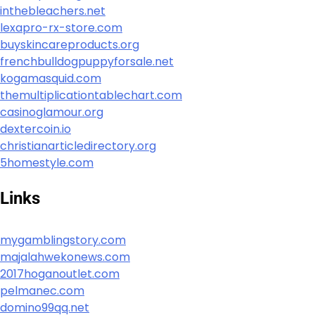
inthebleachers.net
lexapro-rx-store.com
buyskincareproducts.org
frenchbulldogpuppyforsale.net
kogamasquid.com
themultiplicationtablechart.com
casinoglamour.org
dextercoin.io
christianarticledirectory.org
5homestyle.com
Links
mygamblingstory.com
majalahwekonews.com
2017hoganoutlet.com
pelmanec.com
domino99qq.net