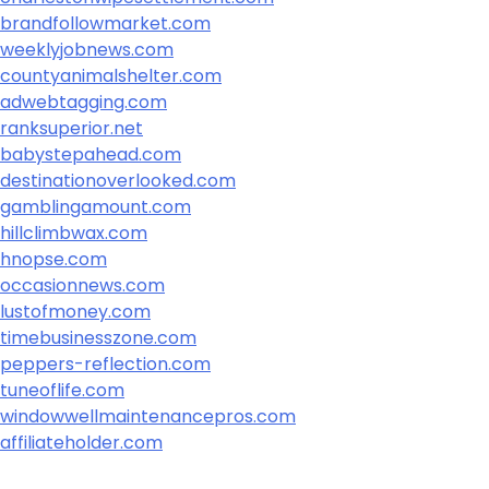
brandfollowmarket.com
weeklyjobnews.com
countyanimalshelter.com
adwebtagging.com
ranksuperior.net
babystepahead.com
destinationoverlooked.com
gamblingamount.com
hillclimbwax.com
hnopse.com
occasionnews.com
lustofmoney.com
timebusinesszone.com
peppers-reflection.com
tuneoflife.com
windowwellmaintenancepros.com
affiliateholder.com