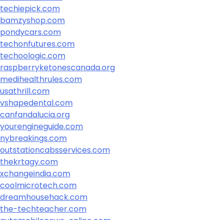
techiepick.com
bamzyshop.com
pondycars.com
techonfutures.com
techoologic.com
raspberryketonescanada.org
medihealthrules.com
usathrill.com
vshapedental.com
canfandalucia.org
yourengineguide.com
nybreakings.com
outstationcabsservices.com
thekrtagy.com
xchangeindia.com
coolmicrotech.com
dreamhousehack.com
the-techteacher.com