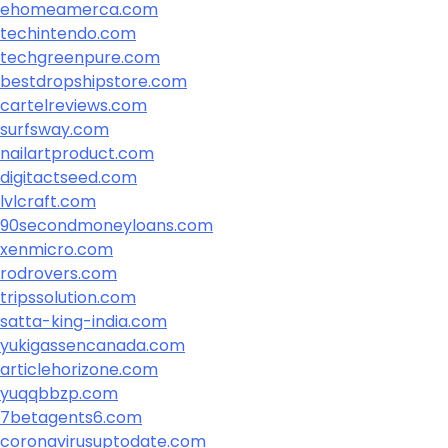
ehomeamerca.com
techintendo.com
techgreenpure.com
bestdropshipstore.com
cartelreviews.com
surfsway.com
nailartproduct.com
digitactseed.com
lvlcraft.com
90secondmoneyloans.com
xenmicro.com
rodrovers.com
tripssolution.com
satta-king-india.com
yukigassencanada.com
articlehorizone.com
yuqqbbzp.com
7betagents6.com
coronavirusuptodate.com