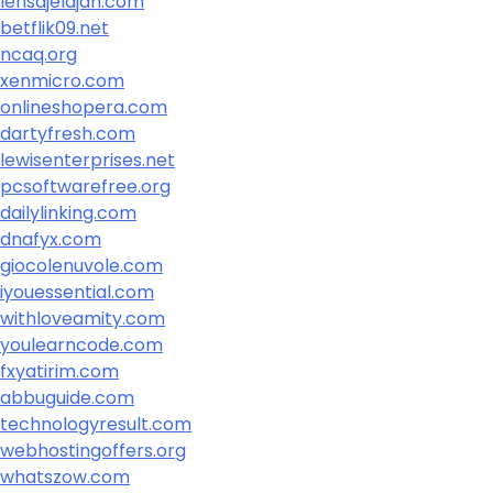
lensajelajah.com
betflik09.net
ncaq.org
xenmicro.com
onlineshopera.com
dartyfresh.com
lewisenterprises.net
pcsoftwarefree.org
dailylinking.com
dnafyx.com
giocolenuvole.com
iyouessential.com
withloveamity.com
youlearncode.com
fxyatirim.com
abbuguide.com
technologyresult.com
webhostingoffers.org
whatszow.com