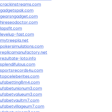
crackinstreams.com
gadgetspak.com
gearsngadget.com
hireseodoctor.com
lapsfit.com
levelup-fast.com
mytreepla.net
pokersimulations.com
replicamanufactory.net
rezultate-loto.info
splendifulous.com
sportsrecords4u.com
topceleberites.com
ufabetting8m4.com
ufabetunionum3.com
ufabetvalueum3.com
ufabetvaultm7.com
ufabetvillageum7.com