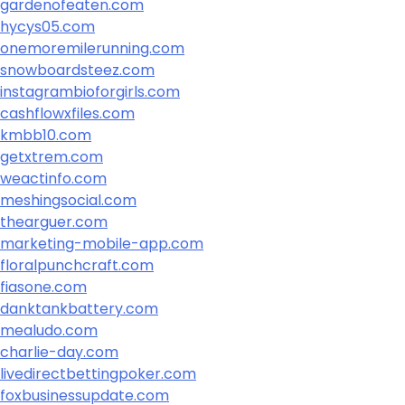
gardenofeaten.com
hycys05.com
onemoremilerunning.com
snowboardsteez.com
instagrambioforgirls.com
cashflowxfiles.com
kmbb10.com
getxtrem.com
weactinfo.com
meshingsocial.com
thearguer.com
marketing-mobile-app.com
floralpunchcraft.com
fiasone.com
danktankbattery.com
mealudo.com
charlie-day.com
livedirectbettingpoker.com
foxbusinessupdate.com