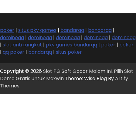
poker
|
situs pkv games
|
bandarqq
|
bandarqq
|
dominoqq
|
dominoqq
|
dominoqq
|
dominoqq
|
dominoqq
|
slot anti rungkat
|
pkv games bandarqq
|
poker
|
poker
|
qq poker
|
bandarqq
|
situs poker
Copyright © 2026
Slot PG Soft Gacor Malam Ini, Pilih Slot
Demo Gratis untuk Maxwin
Theme: Wise Blog By
Artify
Themes
.