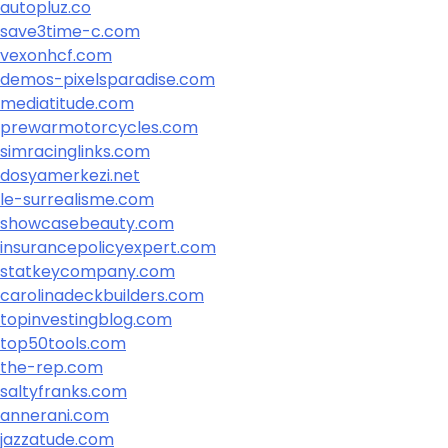
autopluz.co
save3time-c.com
vexonhcf.com
demos-pixelsparadise.com
mediatitude.com
prewarmotorcycles.com
simracinglinks.com
dosyamerkezi.net
le-surrealisme.com
showcasebeauty.com
insurancepolicyexpert.com
statkeycompany.com
carolinadeckbuilders.com
topinvestingblog.com
top50tools.com
the-rep.com
saltyfranks.com
annerani.com
jazzatude.com