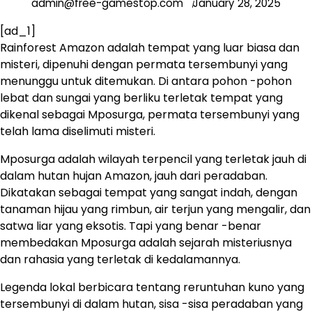
admin@free-gamestop.com
January 28, 2025
[ad_1]
Rainforest Amazon adalah tempat yang luar biasa dan
misteri, dipenuhi dengan permata tersembunyi yang
menunggu untuk ditemukan. Di antara pohon -pohon
lebat dan sungai yang berliku terletak tempat yang
dikenal sebagai Mposurga, permata tersembunyi yang
telah lama diselimuti misteri.
Mposurga adalah wilayah terpencil yang terletak jauh di
dalam hutan hujan Amazon, jauh dari peradaban.
Dikatakan sebagai tempat yang sangat indah, dengan
tanaman hijau yang rimbun, air terjun yang mengalir, dan
satwa liar yang eksotis. Tapi yang benar -benar
membedakan Mposurga adalah sejarah misteriusnya
dan rahasia yang terletak di kedalamannya.
Legenda lokal berbicara tentang reruntuhan kuno yang
tersembunyi di dalam hutan, sisa -sisa peradaban yang