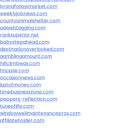
brandfollowmarket.com
weeklyjobnews.com
countyanimalshelter.com
adwebtagging.com
ranksuperior.net
babystepahead.com
destinationoverlooked.com
gamblingamount.com
hillclimbwax.com
hnopse.com
occasionnews.com
lustofmoney.com
timebusinesszone.com
peppers-reflection.com
tuneoflife.com
windowwellmaintenancepros.com
affiliateholder.com