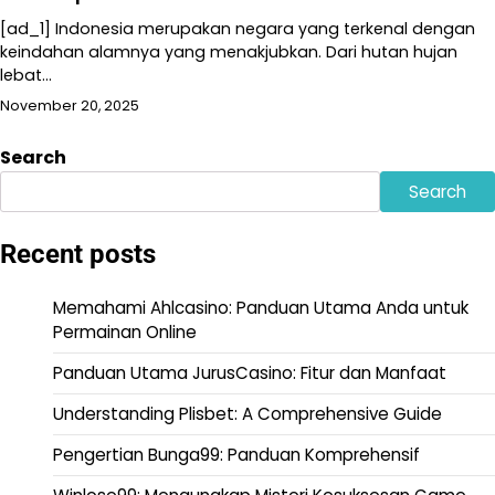
[ad_1] Indonesia merupakan negara yang terkenal dengan
keindahan alamnya yang menakjubkan. Dari hutan hujan
lebat…
November 20, 2025
Search
Search
Recent posts
Memahami Ahlcasino: Panduan Utama Anda untuk
Permainan Online
Panduan Utama JurusCasino: Fitur dan Manfaat
Understanding Plisbet: A Comprehensive Guide
Pengertian Bunga99: Panduan Komprehensif