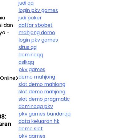
judi qq
login pkv games
ia
judi poker
si dan
daftar sbobet
ya –
mahjong demo
login pkv games
situs qq
dominoqq
asikqq
pkv games
demo mahjong
Online
slot demo mahjong
slot demo mahjong
slot demo pragmatic
dominoqq pkv
pkv games bandarqq
8:
data keluaran hk
aran
demo slot
pkv games