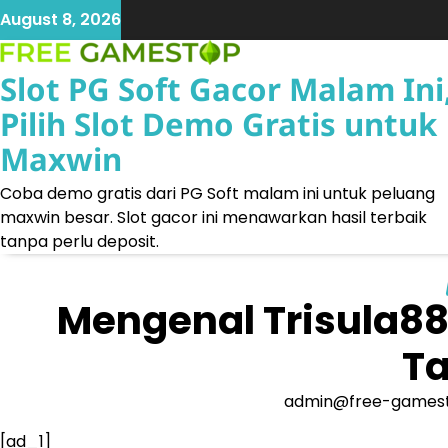
Skip
August 8, 2026
to
content
Slot PG Soft Gacor Malam Ini
Pilih Slot Demo Gratis untuk
Maxwin
Coba demo gratis dari PG Soft malam ini untuk peluang
maxwin besar. Slot gacor ini menawarkan hasil terbaik
tanpa perlu deposit.
Mengenal Trisula88:
Ta
admin@free-games
[ad_1]