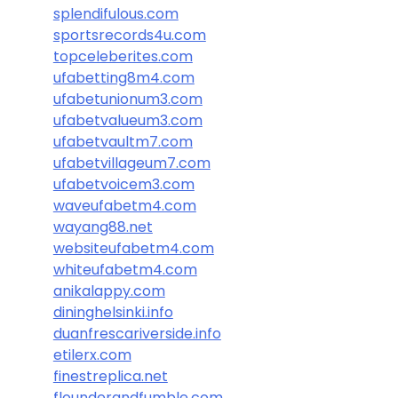
splendifulous.com
sportsrecords4u.com
topceleberites.com
ufabetting8m4.com
ufabetunionum3.com
ufabetvalueum3.com
ufabetvaultm7.com
ufabetvillageum7.com
ufabetvoicem3.com
waveufabetm4.com
wayang88.net
websiteufabetm4.com
whiteufabetm4.com
anikalappy.com
dininghelsinki.info
duanfrescariverside.info
etilerx.com
finestreplica.net
flounderandfumble.com