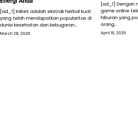
Energi Anda
[ad_1] Dengan m
game online tel
[ad_1] Inibet adalah ekstrak herbal kuat
hiburan yang po
yang telah mendapatkan popularitas di
orang…
dunia kesehatan dan kebugaran…
April 15, 2025
March 28, 2026