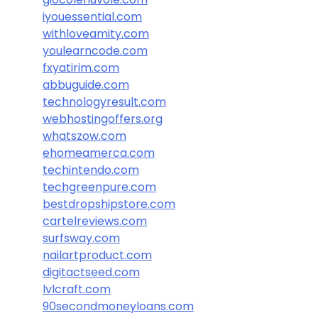
iyouessential.com
withloveamity.com
youlearncode.com
fxyatirim.com
abbuguide.com
technologyresult.com
webhostingoffers.org
whatszow.com
ehomeamerca.com
techintendo.com
techgreenpure.com
bestdropshipstore.com
cartelreviews.com
surfsway.com
nailartproduct.com
digitactseed.com
lvlcraft.com
90secondmoneyloans.com