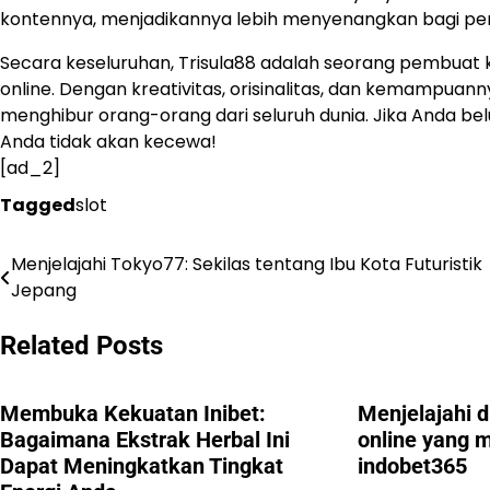
kontennya, menjadikannya lebih menyenangkan bagi pe
Secara keseluruhan, Trisula88 adalah seorang pembuat k
online. Dengan kreativitas, orisinalitas, dan kemampua
menghibur orang-orang dari seluruh dunia. Jika Anda be
Anda tidak akan kecewa!
[ad_2]
Tagged
slot
Menjelajahi Tokyo77: Sekilas tentang Ibu Kota Futuristik
Post
Jepang
navigation
Related Posts
Membuka Kekuatan Inibet:
Menjelajahi 
Bagaimana Ekstrak Herbal Ini
online yang 
Dapat Meningkatkan Tingkat
indobet365