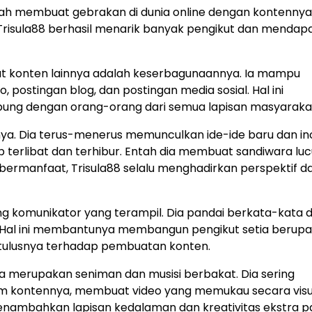
elah membuat gebrakan di dunia online dengan kontenny
Trisula88 berhasil menarik banyak pengikut dan mendap
t konten lainnya adalah keserbagunaannya. Ia mampu
ostingan blog, dan postingan media sosial. Hal ini
bung dengan orang-orang dari semua lapisan masyaraka
asnya. Dia terus-menerus memunculkan ide-ide baru dan in
erlibat dan terhibur. Entah dia membuat sandiwara lucu
bermanfaat, Trisula88 selalu menghadirkan perspektif d
ang komunikator yang terampil. Dia pandai berkata-kata 
. Hal ini membantunya membangun pengikut setia berupa
tulusnya terhadap pembuatan konten.
a merupakan seniman dan musisi berbakat. Dia sering
m kontennya, membuat video yang memukau secara visu
menambahkan lapisan kedalaman dan kreativitas ekstra 