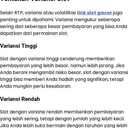
Selain RTP, variansi atau volatilitas
link slot gacor
juga
penting untuk dipahami. Variansi mengukur seberapa
sering dan seberapa besar pembayaran yang bisa Anda
dapatkan dari permainan slot.
Variansi Tinggi
Slot dengan variansi tinggi cenderung memberikan
pembayaran yang lebih besar, namun lebih jarang. Jika
Anda berani mengambil risiko besar, slot dengan variansi
tinggi bisa memberi Anda hadiah yang signifikan, tetapi
Anda mungkin perlu kesabaran.
Variansi Rendah
Slot dengan variansi rendah memberikan pembayaran
yang lebih sering, tetapi dengan jumlah yang lebih kecil.
Jika Anda lebih suka bermain dengan taruhan yang lebih