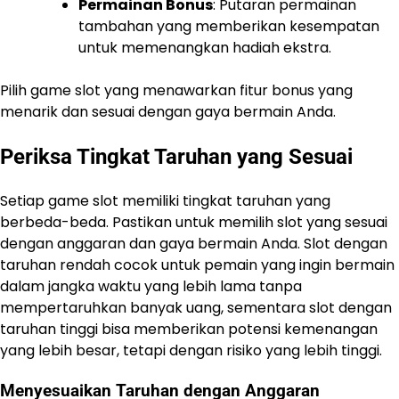
Permainan Bonus
: Putaran permainan
tambahan yang memberikan kesempatan
untuk memenangkan hadiah ekstra.
Pilih game slot yang menawarkan fitur bonus yang
menarik dan sesuai dengan gaya bermain Anda.
Periksa Tingkat Taruhan yang Sesuai
Setiap game slot memiliki tingkat taruhan yang
berbeda-beda. Pastikan untuk memilih slot yang sesuai
dengan anggaran dan gaya bermain Anda. Slot dengan
taruhan rendah cocok untuk pemain yang ingin bermain
dalam jangka waktu yang lebih lama tanpa
mempertaruhkan banyak uang, sementara slot dengan
taruhan tinggi bisa memberikan potensi kemenangan
yang lebih besar, tetapi dengan risiko yang lebih tinggi.
Menyesuaikan Taruhan dengan Anggaran