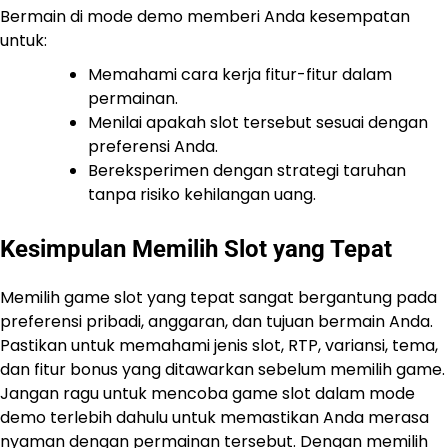
Bermain di mode demo memberi Anda kesempatan
untuk:
Memahami cara kerja fitur-fitur dalam
permainan.
Menilai apakah slot tersebut sesuai dengan
preferensi Anda.
Bereksperimen dengan strategi taruhan
tanpa risiko kehilangan uang.
Kesimpulan Memilih Slot yang Tepat
Memilih game slot yang tepat sangat bergantung pada
preferensi pribadi, anggaran, dan tujuan bermain Anda.
Pastikan untuk memahami jenis slot, RTP, variansi, tema,
dan fitur bonus yang ditawarkan sebelum memilih game.
Jangan ragu untuk mencoba game slot dalam mode
demo terlebih dahulu untuk memastikan Anda merasa
nyaman dengan permainan tersebut. Dengan memilih