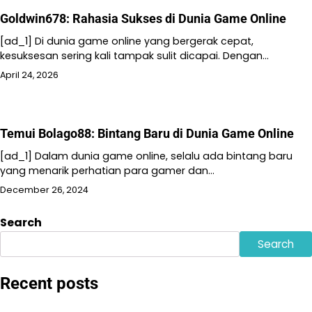
Goldwin678: Rahasia Sukses di Dunia Game Online
[ad_1] Di dunia game online yang bergerak cepat,
kesuksesan sering kali tampak sulit dicapai. Dengan…
April 24, 2026
Temui Bolago88: Bintang Baru di Dunia Game Online
[ad_1] Dalam dunia game online, selalu ada bintang baru
yang menarik perhatian para gamer dan…
December 26, 2024
Search
Search
Recent posts