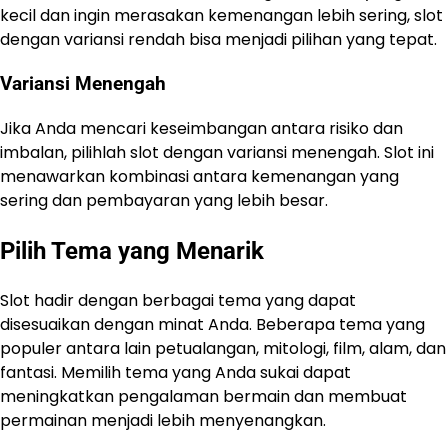
kecil dan ingin merasakan kemenangan lebih sering, slot
dengan variansi rendah bisa menjadi pilihan yang tepat.
Variansi Menengah
Jika Anda mencari keseimbangan antara risiko dan
imbalan, pilihlah slot dengan variansi menengah. Slot ini
menawarkan kombinasi antara kemenangan yang
sering dan pembayaran yang lebih besar.
Pilih Tema yang Menarik
Slot hadir dengan berbagai tema yang dapat
disesuaikan dengan minat Anda. Beberapa tema yang
populer antara lain petualangan, mitologi, film, alam, dan
fantasi. Memilih tema yang Anda sukai dapat
meningkatkan pengalaman bermain dan membuat
permainan menjadi lebih menyenangkan.