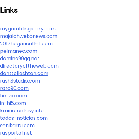
Links
mygamblingstory.com
majalahwekonews.com
2017hoganoutlet.com
pelmanec.com
domino99qq.net
directoryoftheweb.com
donttellashton.com
rush3studio.com
roro90.com
herzio.com
in-hi5.com
krainafantasy.info
todas-noticias.com
senikartu.com
rusportal.net