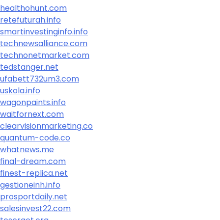
healthohunt.com
retefuturah.info
smartinvestinginfo.info
technewsalliance.com
technonetmarket.com
tedstanger.net
ufabett732um3.com
uskola.info
wagonpaints.info
waitfornext.com
clearvisionmarketing.co
quantum-code.co
whatnews.me
final-dream.com
finest-replica.net
gestioneinh.info
prosportdaily.net
salesinvest22.com