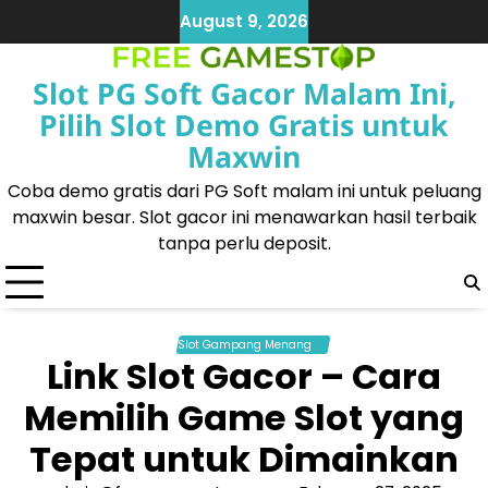
Skip
August 9, 2026
to
content
Slot PG Soft Gacor Malam Ini,
Pilih Slot Demo Gratis untuk
Maxwin
Coba demo gratis dari PG Soft malam ini untuk peluang
maxwin besar. Slot gacor ini menawarkan hasil terbaik
tanpa perlu deposit.
Slot Gampang Menang
Link Slot Gacor – Cara
Memilih Game Slot yang
Tepat untuk Dimainkan