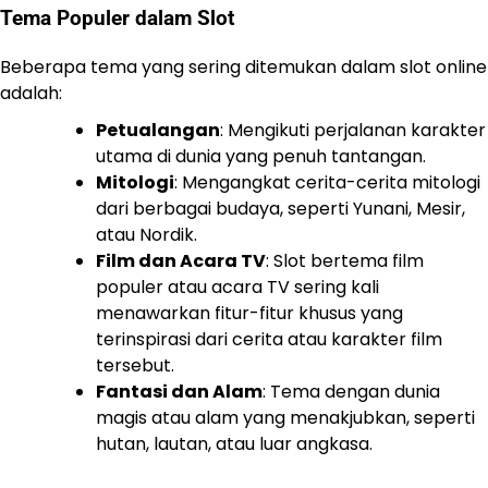
Tema Populer dalam Slot
Beberapa tema yang sering ditemukan dalam slot online
adalah:
Petualangan
: Mengikuti perjalanan karakter
utama di dunia yang penuh tantangan.
Mitologi
: Mengangkat cerita-cerita mitologi
dari berbagai budaya, seperti Yunani, Mesir,
atau Nordik.
Film dan Acara TV
: Slot bertema film
populer atau acara TV sering kali
menawarkan fitur-fitur khusus yang
terinspirasi dari cerita atau karakter film
tersebut.
Fantasi dan Alam
: Tema dengan dunia
magis atau alam yang menakjubkan, seperti
hutan, lautan, atau luar angkasa.