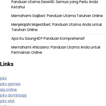
Panduan Utama Dewi4D: Semua yang Perlu Anda
Ketahui
Memahami Gajibet: Panduan Utama Taruhan Online
Menjelajahi Majestibet: Panduan Utama Anda untuk
Taruhan Online
Apa itu Saung4D? Panduan Komprehensif
Memahami Ahlcasino: Panduan Utama Anda untuk
Permainan Online
Links
pkv
pkv games
qq online
pkv dominoqq
pkv slot