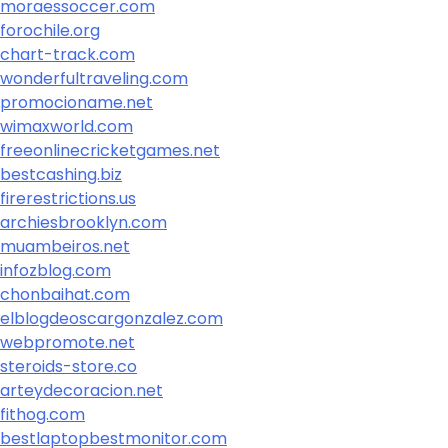
moraessoccer.com
forochile.org
chart-track.com
wonderfultraveling.com
promocioname.net
wimaxworld.com
freeonlinecricketgames.net
bestcashing.biz
firerestrictions.us
archiesbrooklyn.com
muambeiros.net
infozblog.com
chonbaihat.com
elblogdeoscargonzalez.com
webpromote.net
steroids-store.co
arteydecoracion.net
fithog.com
bestlaptopbestmonitor.com