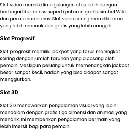
Slot video memiliki lima gulungan atau lebih dengan
berbagai fitur bonus seperti putaran gratis, simbol Wild,
dan permainan bonus. Slot video sering memiliki tema
yang lebih menarik dan grafis yang lebih canggih.
Slot Progresif
Slot progresif memiliki jackpot yang terus meningkat
seiring dengan jumlah taruhan yang dipasang oleh
pemain. Meskipun peluang untuk memenangkan jackpot
besar sangat kecil, hadiah yang bisa didapat sangat
menggiurkan.
Slot 3D
Slot 3D menawarkan pengalaman visual yang lebih
mendalam dengan grafis tiga dimensi dan animasi yang
menarik. Ini memberikan pengalaman bermain yang
lebih imersif bagi para pemain.