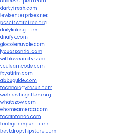
onlineshopera.com
dartyfresh.com
lewisenterprises.net
pcsoftwarefree.org
dailylinking.com
dnafyx.com
giocolenuvole.com
iyouessential.com
withloveamity.com
youlearncode.com
fxyatirim.com
abbuguide.com
technologyresult.com
webhostingoffers.org
whatszow.com
ehomeamerca.com
techintendo.com
techgreenpure.com
bestdropshipstore.com