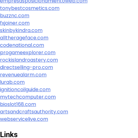
empresasposicionamientoweb.com
tonybestcosmetics.com
buzznc.com
fxjoiner.com
skinbykindra.com
alltherageface.com
codenational.com
progameexplorer.com
rockislandroastery.com
directselling-pro.com
revenuealarm.com
lurab.com
ignitioncoilguide.com
mytechcomputer.com
bioslot168.com
artsandcraftsauthority.com
webservicelive.com
Links