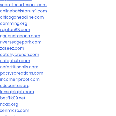
secretcourtesans.com
onlinebahisforum1.com
chicagoheadline.com
camming.org
rajalion88.com
goupuntacana.com
riversedgepark.com
zaseez.com
catchycrunch.com
nofaphub.com
nefertitingalls.com
patsyscreations.com
income4proof.com
educaritas.org
lensajelajah.com
betflik09.net
ncaq.org
xenmicro.com