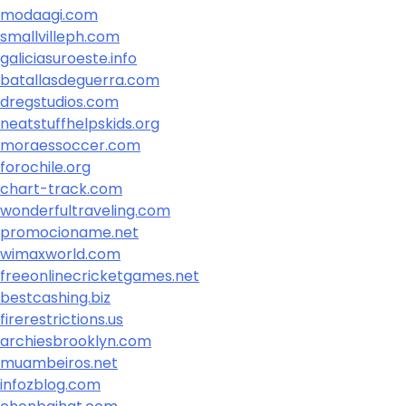
modaagi.com
smallvilleph.com
galiciasuroeste.info
batallasdeguerra.com
dregstudios.com
neatstuffhelpskids.org
moraessoccer.com
forochile.org
chart-track.com
wonderfultraveling.com
promocioname.net
wimaxworld.com
freeonlinecricketgames.net
bestcashing.biz
firerestrictions.us
archiesbrooklyn.com
muambeiros.net
infozblog.com