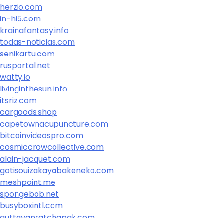
herzio.com
in-hi5.com
krainafantasy.info
todas-noticias.com
senikartu.com
rusportal.net
watty.io
livinginthesun.info
itsriz.com
cargoods.shop
capetownacupuncture.com
bitcoinvideospro.com
cosmiccrowcollective.com
alain-jacquet.com
gotisouizakayabakeneko.com
meshpoint.me
spongebob.net
busyboxintl.com
auttayanratchapak.com