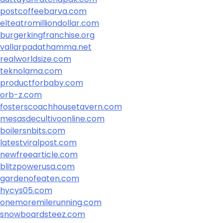
postcoffeebarva.com
elteatromilliondollar.com
burgerkingfranchise.org
vallarpadathamma.net
realworldsize.com
teknolama.com
productforbaby.com
orb-z.com
fosterscoachhousetavern.com
mesasdecultivoonline.com
boilersnbits.com
latestviralpost.com
newfreearticle.com
blitzpowerusa.com
gardenofeaten.com
hycys05.com
onemoremilerunning.com
snowboardsteez.com