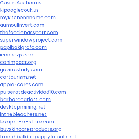
CasinoAuction.us
kipooglecouk.us
mykitchennhome.com
aumoulinvert.com
thefoodiepassport.com
superwindowproject.com
papibakigrafo.com
icanhazjs.com
canimpact.org
goviralstudy.com
cartourism.net
apple-cores.com
pulserasdeactividad10.com
barbaracarlotti.com
desktopmining.net
inthebleachers.net
lexapro-rx-store.com
buyskincareproducts.org
frenchbulldogpuppyforsale.net