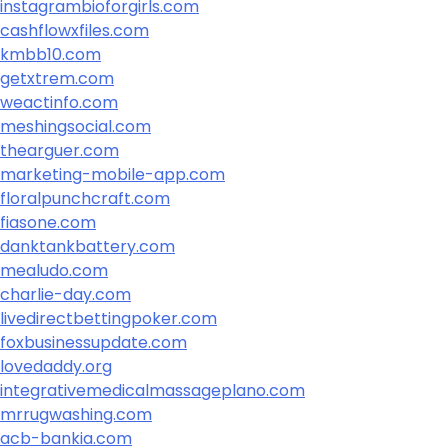
instagrambioforgirls.com
cashflowxfiles.com
kmbb10.com
getxtrem.com
weactinfo.com
meshingsocial.com
thearguer.com
marketing-mobile-app.com
floralpunchcraft.com
fiasone.com
danktankbattery.com
mealudo.com
charlie-day.com
livedirectbettingpoker.com
foxbusinessupdate.com
lovedaddy.org
integrativemedicalmassageplano.com
mrrugwashing.com
acb-bankia.com