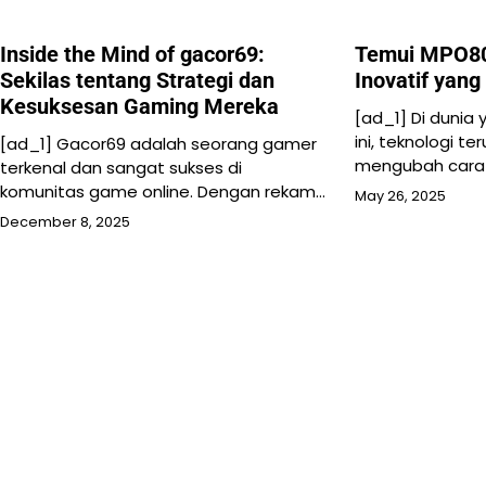
Inside the Mind of gacor69:
Temui MPO80
Sekilas tentang Strategi dan
Inovatif yang
Kesuksesan Gaming Mereka
[ad_1] Di dunia
ini, teknologi 
[ad_1] Gacor69 adalah seorang gamer
mengubah cara 
terkenal dan sangat sukses di
komunitas game online. Dengan rekam…
May 26, 2025
December 8, 2025