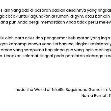
s lain yang ada di pasaran adalah desainnya yang ringka
gga cocok untuk digunakan di rumah, di gym, atau bahkan
mana pun Anda pergi, memastikan Anda tidak perlu mele
iliki oleh para atlet dan penggemar kebugaran yang ingin
ngan kemampuannya yang serbaguna, tingkat resistensi 
ah teman yang sempurna bagi siapa pun yang ingin mening
. Ucapkan selamat tinggal pada peralatan olahraga trad
Inside the World of Nila88: Bagaimana Gamer Ini 
Nama Rumah T