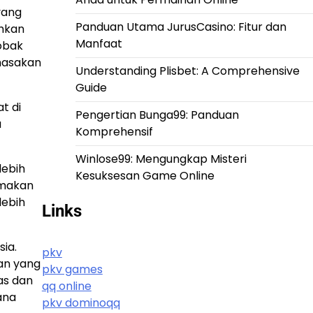
yang
Panduan Utama JurusCasino: Fitur dan
ahkan
Manfaat
robak
 masakan
Understanding Plisbet: A Comprehensive
Guide
t di
Pengertian Bunga99: Panduan
a
Komprehensif
Winlose99: Mengungkap Misteri
lebih
Kesuksesan Game Online
 makan
lebih
Links
ia.
pkv
an yang
pkv games
as dan
qq online
ana
pkv dominoqq