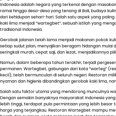
Indonesia adalah negara yang terkenal dengan masakan
ramai hingga desa-desa yang tenang di Bali, budaya kuli
dari kehidupan sehari-hari. Salah satu aspek yang paling
kaki lima menjadi “wartegbet”, sebuah istilah yang men
tradisional Indonesia.
Gerobak jalanan telah lama menjadi makanan pokok kuline
setiap sudut jalan, menyajikan beragam hidangan mulai da
seringkali murah, cepat saji, dan lezat, menjadikannya p
Namun, dalam beberapa tahun terakhir, terjadi pergese
permanen. Wartegbet, gabungan dari kata “warteg” (rest
kecil), telah bermunculan di seluruh negeri. Restoran m
nyaman dan higienis dibandingkan gerobak kaki lima, na
Salah satu faktor utama yang mendorong munculnya war
Dengan semakin banyaknya masyarakat Indonesia yang
lebih tinggi, terdapat pula permintaan yang lebih besa
harga yang terjangkau. Restoran Wartegbet mampu me