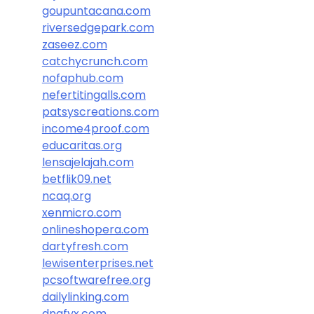
goupuntacana.com
riversedgepark.com
zaseez.com
catchycrunch.com
nofaphub.com
nefertitingalls.com
patsyscreations.com
income4proof.com
educaritas.org
lensajelajah.com
betflik09.net
ncaq.org
xenmicro.com
onlineshopera.com
dartyfresh.com
lewisenterprises.net
pcsoftwarefree.org
dailylinking.com
dnafyx.com