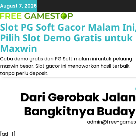
Skip
August 7, 2026
to
content
Slot PG Soft Gacor Malam Ini
Pilih Slot Demo Gratis untuk
Maxwin
Coba demo gratis dari PG Soft malam ini untuk peluang
maxwin besar. Slot gacor ini menawarkan hasil terbaik
tanpa perlu deposit.
Dari Gerobak Jala
Bangkitnya Buday
admin@free-games
[ad_1]