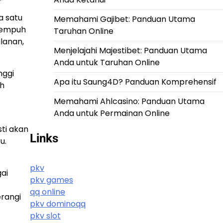
a satu
Memahami Gajibet: Panduan Utama
enempuh
Taruhan Online
lanan,
Menjelajahi Majestibet: Panduan Utama
Anda untuk Taruhan Online
nggi
Apa itu Saung4D? Panduan Komprehensif
ah
Memahami Ahlcasino: Panduan Utama
Anda untuk Permainan Online
sti akan
Links
u.
pkv
ai
pkv games
qq online
rangi
pkv dominoqq
pkv slot