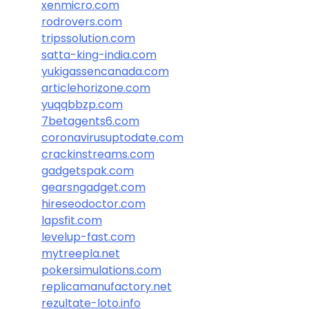
xenmicro.com
rodrovers.com
tripssolution.com
satta-king-india.com
yukigassencanada.com
articlehorizone.com
yuqqbbzp.com
7betagents6.com
coronavirusuptodate.com
crackinstreams.com
gadgetspak.com
gearsngadget.com
hireseodoctor.com
lapsfit.com
levelup-fast.com
mytreepla.net
pokersimulations.com
replicamanufactory.net
rezultate-loto.info