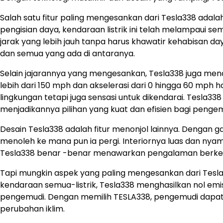
Salah satu fitur paling mengesankan dari Tesla338 adala
pengisian daya, kendaraan listrik ini telah melampaui
jarak yang lebih jauh tanpa harus khawatir kehabisan day
dan semua yang ada di antaranya.
Selain jajarannya yang mengesankan, Tesla338 juga mena
lebih dari 150 mph dan akselerasi dari 0 hingga 60 mph h
lingkungan tetapi juga sensasi untuk dikendarai. Tesla338
menjadikannya pilihan yang kuat dan efisien bagi penge
Desain Tesla338 adalah fitur menonjol lainnya. Dengan ga
menoleh ke mana pun ia pergi. Interiornya luas dan nyam
Tesla338 benar -benar menawarkan pengalaman berk
Tapi mungkin aspek yang paling mengesankan dari Tesl
kendaraan semua-listrik, Tesla338 menghasilkan nol emi
pengemudi. Dengan memilih TESLA338, pengemudi dapa
perubahan iklim.