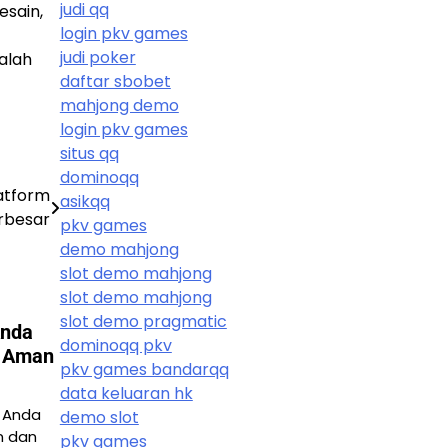
judi qq
esain,
login pkv games
judi poker
alah
daftar sbobet
mahjong demo
login pkv games
situs qq
dominoqq
atform
asikqq
rbesar
pkv games
demo mahjong
slot demo mahjong
slot demo mahjong
slot demo pragmatic
Anda
dominoqq pkv
g Aman
pkv games bandarqq
data keluaran hk
 Anda
demo slot
n dan
pkv games