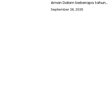
Aman Dalam beberapa tahun…
September 26, 2025