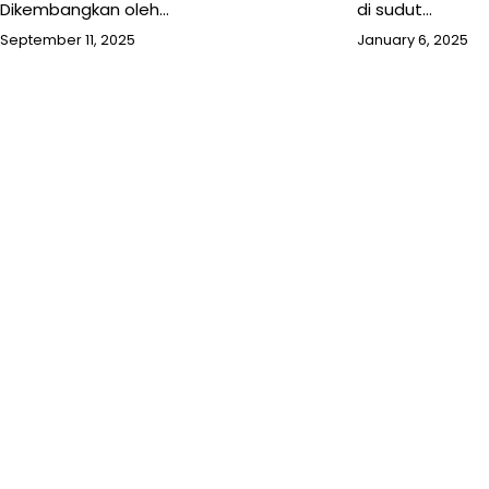
Dikembangkan oleh…
di sudut…
September 11, 2025
January 6, 2025