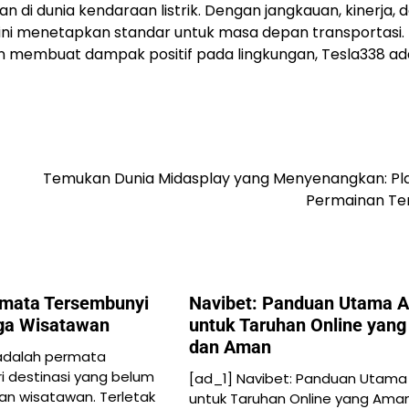
di dunia kendaraan listrik. Dengan jangkauan, kinerja, d
 ini menetapkan standar untuk masa depan transportasi.
 membuat dampak positif pada lingkungan, Tesla338 ad
Temukan Dunia Midasplay yang Menyenangkan: Pl
Permainan Te
mata Tersembunyi
Navibet: Panduan Utama 
ga Wisatawan
untuk Taruhan Online yan
dan Aman
 adalah permata
i destinasi yang belum
[ad_1] Navibet: Panduan Utama
an wisatawan. Terletak
untuk Taruhan Online yang Ama