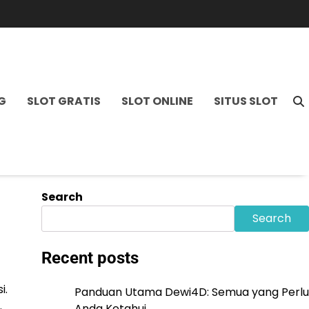
G
SLOT GRATIS
SLOT ONLINE
SITUS SLOT
Search
Search
Recent posts
i.
Panduan Utama Dewi4D: Semua yang Perlu
.
Anda Ketahui