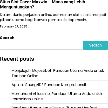
Situs Slot Gacor Maxwin – Mana yang Lebih
Menguntungkan?
Dalam dunia perjudian online, permainan slot selalu menjadi
pilihan utama bagi banyak pemain. Setiap mesin…
February 27, 2025
Search
Search
Recent posts
Menjelajahi Majestibet: Panduan Utama Anda untuk
Taruhan Online
Apa itu Saung4D? Panduan Komprehensif
Memahami Ahlcasino: Panduan Utama Anda untuk
Permainan Online
Panduan Utama JurusCasino: Fitur dan Manfaat