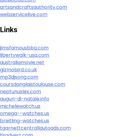
artsandcraftsauthority.com
webservicelive.com
Links
jimsfamousbbq.com
libertywalk-usa.com
australiamovie.net
gizmobird.co.uk
mp3djsong.com
coursdanglaistoulouse.com
neptunuslex.com
auguri-di-natale.info
michelewatch.us
omega--watches.us
breitling-watches.us
tgarnettcentrallautoads.com
fixadvert.com