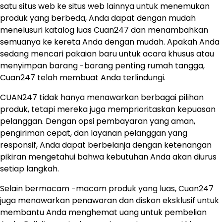
satu situs web ke situs web lainnya untuk menemukan
produk yang berbeda, Anda dapat dengan mudah
menelusuri katalog luas Cuan247 dan menambahkan
semuanya ke kereta Anda dengan mudah. Apakah Anda
sedang mencari pakaian baru untuk acara khusus atau
menyimpan barang -barang penting rumah tangga,
Cuan247 telah membuat Anda terlindungi.
CUAN247 tidak hanya menawarkan berbagai pilihan
produk, tetapi mereka juga memprioritaskan kepuasan
pelanggan. Dengan opsi pembayaran yang aman,
pengiriman cepat, dan layanan pelanggan yang
responsif, Anda dapat berbelanja dengan ketenangan
pikiran mengetahui bahwa kebutuhan Anda akan diurus
setiap langkah.
Selain bermacam -macam produk yang luas, Cuan247
juga menawarkan penawaran dan diskon eksklusif untuk
membantu Anda menghemat uang untuk pembelian