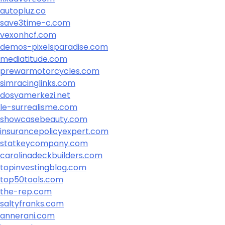
autopluz.co
save3time-c.com
vexonhcf.com
demos-pixelsparadise.com
mediatitude.com
prewarmotorcycles.com
simracinglinks.com
dosyamerkezi.net
le-surrealisme.com
showcasebeauty.com
insurancepolicyexpert.com
statkeycompany.com
carolinadeckbuilders.com
topinvestingblog.com
top50tools.com
the-rep.com
saltyfranks.com
annerani.com