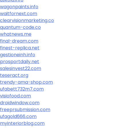
wagonpaints.info
waitfornext.com
clearvisionmarketing.co
quantum-code.co
whatnews.me
final-dream.com
finest-replica.net
gestioneinh.info
prosportdaily.net
salesinvest22.com
teseract.org
trendy-ama-shop.com
ufabett732m7.com
visiofood.com
droidwindow.com
freeprsubmission.com
ufagold666.com
myinteriorblog.com