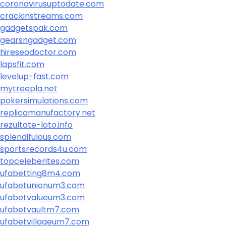
coronavirusuptodate.com
crackinstreams.com
gadgetspak.com
gearsngadget.com
hireseodoctor.com
lapsfit.com
levelup-fast.com
mytreepla.net
pokersimulations.com
replicamanufactory.net
rezultate-loto.info
splendifulous.com
sportsrecords4u.com
topceleberites.com
ufabetting8m4.com
ufabetunionum3.com
ufabetvalueum3.com
ufabetvaultm7.com
ufabetvillageum7.com