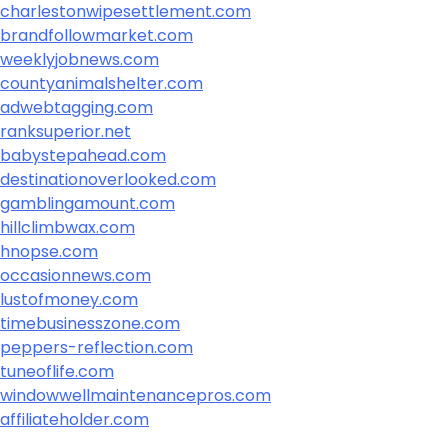
charlestonwipesettlement.com
brandfollowmarket.com
weeklyjobnews.com
countyanimalshelter.com
adwebtagging.com
ranksuperior.net
babystepahead.com
destinationoverlooked.com
gamblingamount.com
hillclimbwax.com
hnopse.com
occasionnews.com
lustofmoney.com
timebusinesszone.com
peppers-reflection.com
tuneoflife.com
windowwellmaintenancepros.com
affiliateholder.com