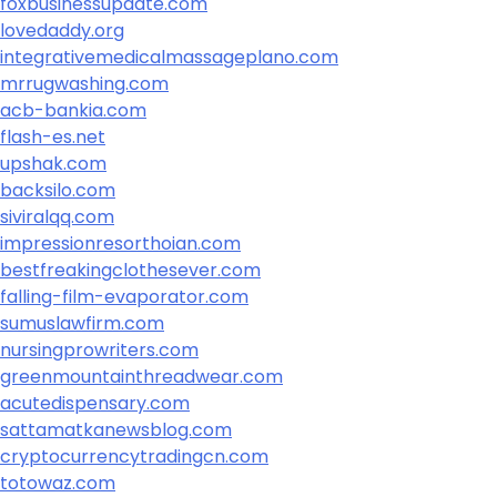
foxbusinessupdate.com
lovedaddy.org
integrativemedicalmassageplano.com
mrrugwashing.com
acb-bankia.com
flash-es.net
upshak.com
backsilo.com
siviralqq.com
impressionresorthoian.com
bestfreakingclothesever.com
falling-film-evaporator.com
sumuslawfirm.com
nursingprowriters.com
greenmountainthreadwear.com
acutedispensary.com
sattamatkanewsblog.com
cryptocurrencytradingcn.com
totowaz.com