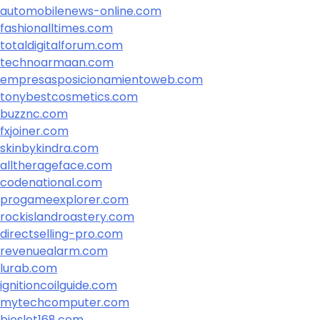
automobilenews-online.com
fashionalltimes.com
totaldigitalforum.com
technoarmaan.com
empresasposicionamientoweb.com
tonybestcosmetics.com
buzznc.com
fxjoiner.com
skinbykindra.com
alltherageface.com
codenational.com
progameexplorer.com
rockislandroastery.com
directselling-pro.com
revenuealarm.com
lurab.com
ignitioncoilguide.com
mytechcomputer.com
bioslot168.com