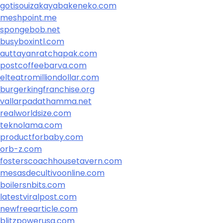
gotisouizakayabakeneko.com
meshpoint.me
spongebob.net
busyboxintl.com
auttayanratchapak.com
postcoffeebarva.com
elteatromilliondollar.com
burgerkingfranchise.org
vallarpadathamma.net
realworldsize.com
teknolama.com
productforbaby.com
orb-z.com
fosterscoachhousetavern.com
mesasdecultivoonline.com
boilersnbits.com
latestviralpost.com
newfreearticle.com
blitzpowerusa.com