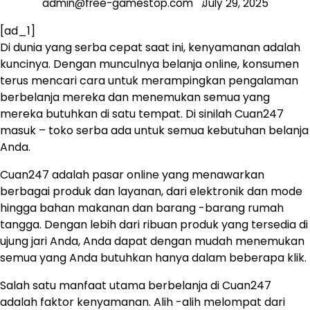
admin@free-gamestop.com
July 29, 2025
[ad_1]
Di dunia yang serba cepat saat ini, kenyamanan adalah
kuncinya. Dengan munculnya belanja online, konsumen
terus mencari cara untuk merampingkan pengalaman
berbelanja mereka dan menemukan semua yang
mereka butuhkan di satu tempat. Di sinilah Cuan247
masuk – toko serba ada untuk semua kebutuhan belanja
Anda.
Cuan247 adalah pasar online yang menawarkan
berbagai produk dan layanan, dari elektronik dan mode
hingga bahan makanan dan barang -barang rumah
tangga. Dengan lebih dari ribuan produk yang tersedia di
ujung jari Anda, Anda dapat dengan mudah menemukan
semua yang Anda butuhkan hanya dalam beberapa klik.
Salah satu manfaat utama berbelanja di Cuan247
adalah faktor kenyamanan. Alih -alih melompat dari