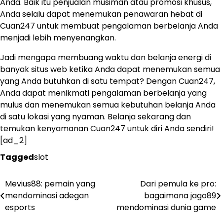
Anda. Baik itu penjualan musiman atau promosi khusus,
Anda selalu dapat menemukan penawaran hebat di
Cuan247 untuk membuat pengalaman berbelanja Anda
menjadi lebih menyenangkan.
Jadi mengapa membuang waktu dan belanja energi di
banyak situs web ketika Anda dapat menemukan semua
yang Anda butuhkan di satu tempat? Dengan Cuan247,
Anda dapat menikmati pengalaman berbelanja yang
mulus dan menemukan semua kebutuhan belanja Anda
di satu lokasi yang nyaman. Belanja sekarang dan
temukan kenyamanan Cuan247 untuk diri Anda sendiri!
[ad_2]
Tagged
slot
Mevius88: pemain yang
Dari pemula ke pro:
Post
mendominasi adegan
bagaimana jago89
navigation
esports
mendominasi dunia game