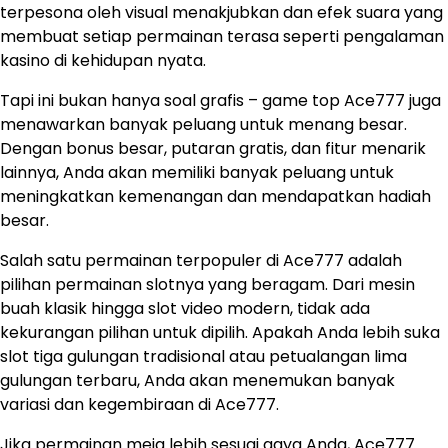
terpesona oleh visual menakjubkan dan efek suara yang
membuat setiap permainan terasa seperti pengalaman
kasino di kehidupan nyata.
Tapi ini bukan hanya soal grafis – game top Ace777 juga
menawarkan banyak peluang untuk menang besar.
Dengan bonus besar, putaran gratis, dan fitur menarik
lainnya, Anda akan memiliki banyak peluang untuk
meningkatkan kemenangan dan mendapatkan hadiah
besar.
Salah satu permainan terpopuler di Ace777 adalah
pilihan permainan slotnya yang beragam. Dari mesin
buah klasik hingga slot video modern, tidak ada
kekurangan pilihan untuk dipilih. Apakah Anda lebih suka
slot tiga gulungan tradisional atau petualangan lima
gulungan terbaru, Anda akan menemukan banyak
variasi dan kegembiraan di Ace777.
Jika permainan meja lebih sesuai gaya Anda, Ace777