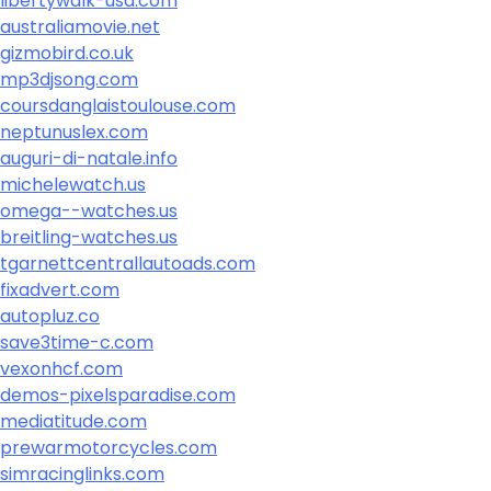
libertywalk-usa.com
australiamovie.net
gizmobird.co.uk
mp3djsong.com
coursdanglaistoulouse.com
neptunuslex.com
auguri-di-natale.info
michelewatch.us
omega--watches.us
breitling-watches.us
tgarnettcentrallautoads.com
fixadvert.com
autopluz.co
save3time-c.com
vexonhcf.com
demos-pixelsparadise.com
mediatitude.com
prewarmotorcycles.com
simracinglinks.com