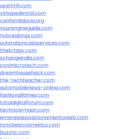
usathrill.com
vshapedental.com
canfandalucia.org
yourengineguide.com
nybreakings.com
outstationcabsservices.com
thekrtagy.com
xchangeindia.com
coolmicrotech.com
dreamhousehack.com
the-techteacher.com
automobilenews-online.com
fashionalltimes.com
totaldigitalforum.com
technoarmaan.com
empresasposicionamientoweb.com
tonybestcosmetics.com
buzznc.com