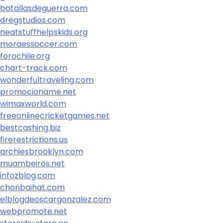
batallasdeguerra.com
dregstudios.com
neatstuffhelpskids.org
moraessoccer.com
forochile.org
chart-track.com
wonderfultraveling.com
promocioname.net
wimaxworld.com
freeonlinecricketgames.net
bestcashing.biz
firerestrictions.us
archiesbrooklyn.com
muambeiros.net
infozblog.com
chonbaihat.com
elblogdeoscargonzalez.com
webpromote.net