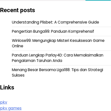
Recent posts
Understanding Plisbet: A Comprehensive Guide
Pengertian Bunga99: Panduan Komprehensif
Winlose99: Mengungkap Misteri Kesuksesan Game
Online
Panduan Lengkap Parlay4D: Cara Memaksimalkan
Pengalaman Taruhan Anda
Menang Besar Bersama Liga188: Tips dan Strategi
Sukses
Links
pkv
pkv games