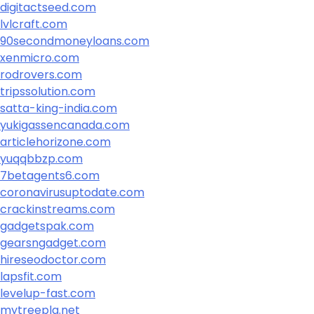
digitactseed.com
lvlcraft.com
90secondmoneyloans.com
xenmicro.com
rodrovers.com
tripssolution.com
satta-king-india.com
yukigassencanada.com
articlehorizone.com
yuqqbbzp.com
7betagents6.com
coronavirusuptodate.com
crackinstreams.com
gadgetspak.com
gearsngadget.com
hireseodoctor.com
lapsfit.com
levelup-fast.com
mytreepla.net