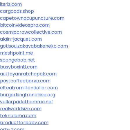
itsriz.com
cargoods.shop
capetownacupuncture.com
bitcoinvideospro.com
cosmiccrowcollective.com
alain-jacquet.com
gotisouizakayabakeneko.com
meshpoint.me
spongebob.net
busyboxintl.com
auttayanratchapak.com
postcoffeebarva.com
elteatromilliondollar.com
burgerkingfranchise.org
vallarpadathamma.net
realworldsize.com
teknolama.com
productforbaby.com
orb-z.com