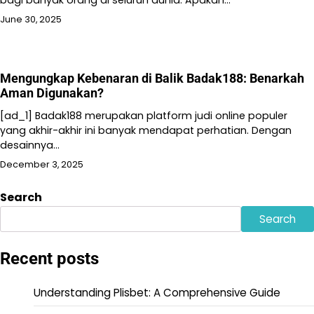
June 30, 2025
Mengungkap Kebenaran di Balik Badak188: Benarkah
Aman Digunakan?
[ad_1] Badak188 merupakan platform judi online populer
yang akhir-akhir ini banyak mendapat perhatian. Dengan
desainnya…
December 3, 2025
Search
Search
Recent posts
Understanding Plisbet: A Comprehensive Guide