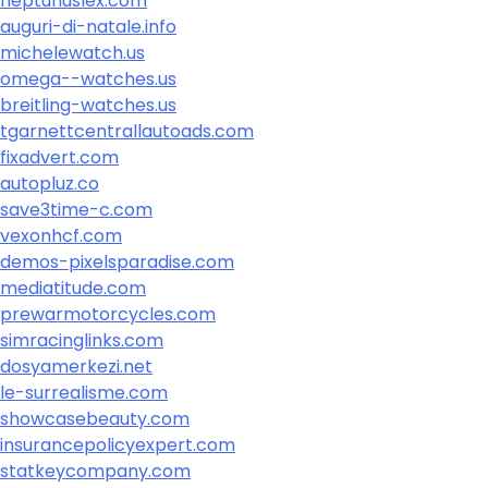
neptunuslex.com
auguri-di-natale.info
michelewatch.us
omega--watches.us
breitling-watches.us
tgarnettcentrallautoads.com
fixadvert.com
autopluz.co
save3time-c.com
vexonhcf.com
demos-pixelsparadise.com
mediatitude.com
prewarmotorcycles.com
simracinglinks.com
dosyamerkezi.net
le-surrealisme.com
showcasebeauty.com
insurancepolicyexpert.com
statkeycompany.com