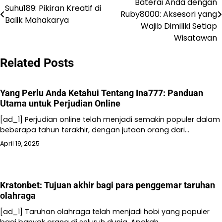
Baterai Anda dengan
Suhu189: Pikiran Kreatif di
navigation
Ruby8000: Aksesori yang
Balik Mahakarya
Wajib Dimiliki Setiap
Wisatawan
Related Posts
Yang Perlu Anda Ketahui Tentang Ina777: Panduan
Utama untuk Perjudian Online
[ad_1] Perjudian online telah menjadi semakin populer dalam
beberapa tahun terakhir, dengan jutaan orang dari…
April 19, 2025
Kratonbet: Tujuan akhir bagi para penggemar taruhan
olahraga
[ad_1] Taruhan olahraga telah menjadi hobi yang populer
bagi banyak orang di seluruh dunia. Apakah…