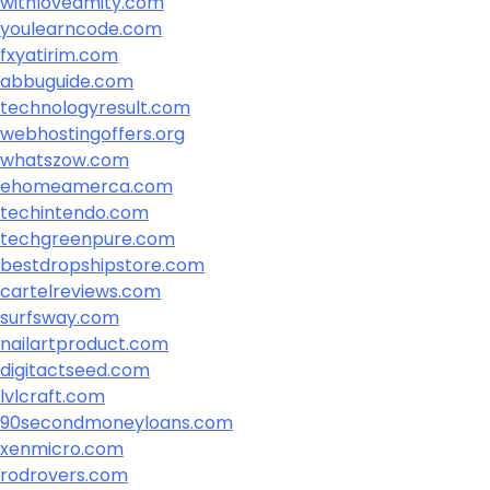
withloveamity.com
youlearncode.com
fxyatirim.com
abbuguide.com
technologyresult.com
webhostingoffers.org
whatszow.com
ehomeamerca.com
techintendo.com
techgreenpure.com
bestdropshipstore.com
cartelreviews.com
surfsway.com
nailartproduct.com
digitactseed.com
lvlcraft.com
90secondmoneyloans.com
xenmicro.com
rodrovers.com