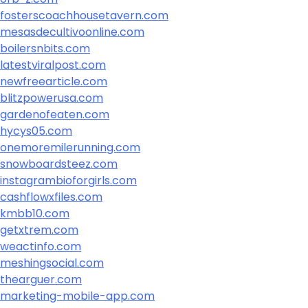
fosterscoachhousetavern.com
mesasdecultivoonline.com
boilersnbits.com
latestviralpost.com
newfreearticle.com
blitzpowerusa.com
gardenofeaten.com
hycys05.com
onemoremilerunning.com
snowboardsteez.com
instagrambioforgirls.com
cashflowxfiles.com
kmbb10.com
getxtrem.com
weactinfo.com
meshingsocial.com
thearguer.com
marketing-mobile-app.com