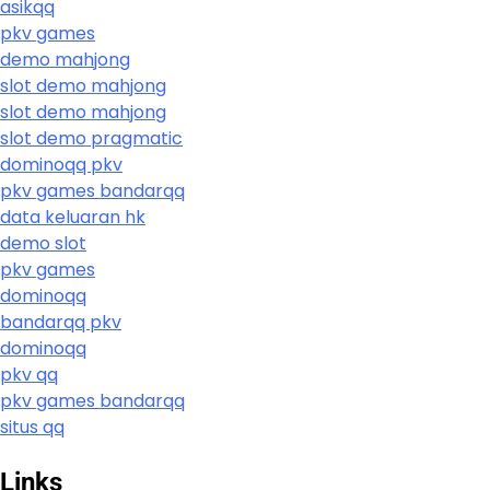
asikqq
pkv games
demo mahjong
slot demo mahjong
slot demo mahjong
slot demo pragmatic
dominoqq pkv
pkv games bandarqq
data keluaran hk
demo slot
pkv games
dominoqq
bandarqq pkv
dominoqq
pkv qq
pkv games bandarqq
situs qq
Links