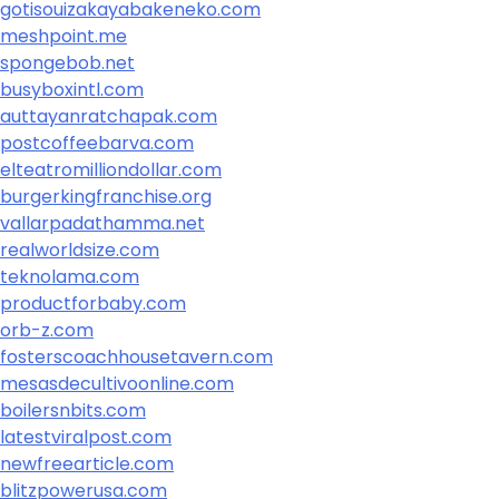
gotisouizakayabakeneko.com
meshpoint.me
spongebob.net
busyboxintl.com
auttayanratchapak.com
postcoffeebarva.com
elteatromilliondollar.com
burgerkingfranchise.org
vallarpadathamma.net
realworldsize.com
teknolama.com
productforbaby.com
orb-z.com
fosterscoachhousetavern.com
mesasdecultivoonline.com
boilersnbits.com
latestviralpost.com
newfreearticle.com
blitzpowerusa.com