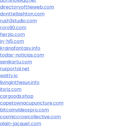
domino99qq.net
directoryoftheweb.com
donttellashton.com
rush3studio.com
roro90.com
herzio.com
in-hi5.com
krainafantasy.info
todas-noticias.com
senikartu.com
rusportal.net
watty.io
livinginthesun.info
itsriz.com
cargoods.shop
capetownacupuncture.com
bitcoinvideospro.com
cosmiccrowcollective.com
alain-jacquet.com