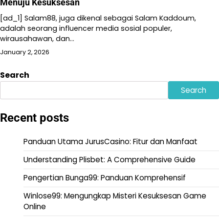
Menuju Kesuksesan
[ad_1] Salam88, juga dikenal sebagai Salam Kaddoum,
adalah seorang influencer media sosial populer,
wirausahawan, dan…
January 2, 2026
Search
Search
Recent posts
Panduan Utama JurusCasino: Fitur dan Manfaat
Understanding Plisbet: A Comprehensive Guide
Pengertian Bunga99: Panduan Komprehensif
Winlose99: Mengungkap Misteri Kesuksesan Game
Online