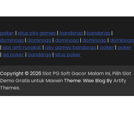
poker
|
situs pkv games
|
bandarqq
|
bandarqq
|
dominoqq
|
dominoqq
|
dominoqq
|
dominoqq
|
dominoqq
|
slot anti rungkat
|
pkv games bandarqq
|
poker
|
poker
|
qq poker
|
bandarqq
|
situs poker
Copyright © 2026
Slot PG Soft Gacor Malam Ini, Pilih Slot
Demo Gratis untuk Maxwin
Theme: Wise Blog By
Artify
Themes
.