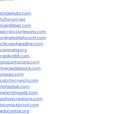
stagehubs.com
1x2forum.net
login99bet.com
secretcourtesans.com
onlinebahisforum1.com
chicagoheadline.com
camming.org
rajalion88.com
goupuntacana.com
riversedgepark.com
zaseez.com
catchycrunch.com
nofaphub.com
nefertitingalls.com
patsyscreations.com
income4proof.com
educaritas.org