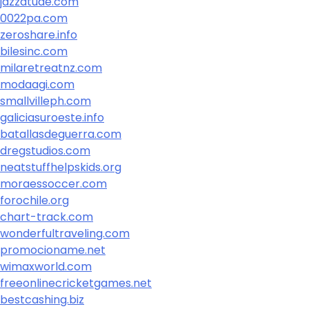
jazzatude.com
0022pa.com
zeroshare.info
bilesinc.com
milaretreatnz.com
modaagi.com
smallvilleph.com
galiciasuroeste.info
batallasdeguerra.com
dregstudios.com
neatstuffhelpskids.org
moraessoccer.com
forochile.org
chart-track.com
wonderfultraveling.com
promocioname.net
wimaxworld.com
freeonlinecricketgames.net
bestcashing.biz