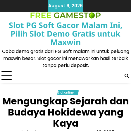
Skip
August 6, 2026
to
content
Slot PG Soft Gacor Malam Ini,
Pilih Slot Demo Gratis untuk
Maxwin
Coba demo gratis dari PG Soft malam ini untuk peluang
maxwin besar. Slot gacor ini menawarkan hasil terbaik
tanpa perlu deposit.
Slot online
Mengungkap Sejarah dan
Budaya Hokidewa yang
Kaya