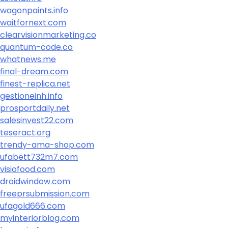
wagonpaints.info
waitfornext.com
clearvisionmarketing.co
quantum-code.co
whatnews.me
final-dream.com
finest-replica.net
gestioneinh.info
prosportdaily.net
salesinvest22.com
teseract.org
trendy-ama-shop.com
ufabett732m7.com
visiofood.com
droidwindow.com
freeprsubmission.com
ufagold666.com
myinteriorblog.com