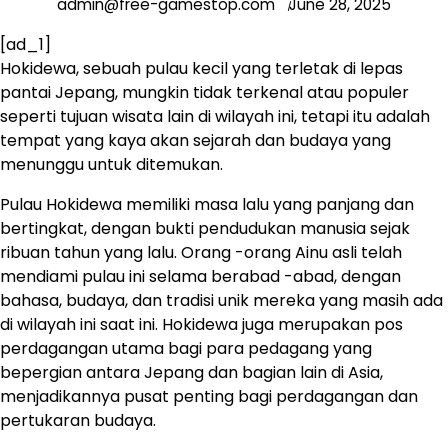
admin@free-gamestop.com
June 28, 2025
[ad_1]
Hokidewa, sebuah pulau kecil yang terletak di lepas
pantai Jepang, mungkin tidak terkenal atau populer
seperti tujuan wisata lain di wilayah ini, tetapi itu adalah
tempat yang kaya akan sejarah dan budaya yang
menunggu untuk ditemukan.
Pulau Hokidewa memiliki masa lalu yang panjang dan
bertingkat, dengan bukti pendudukan manusia sejak
ribuan tahun yang lalu. Orang -orang Ainu asli telah
mendiami pulau ini selama berabad -abad, dengan
bahasa, budaya, dan tradisi unik mereka yang masih ada
di wilayah ini saat ini. Hokidewa juga merupakan pos
perdagangan utama bagi para pedagang yang
bepergian antara Jepang dan bagian lain di Asia,
menjadikannya pusat penting bagi perdagangan dan
pertukaran budaya.