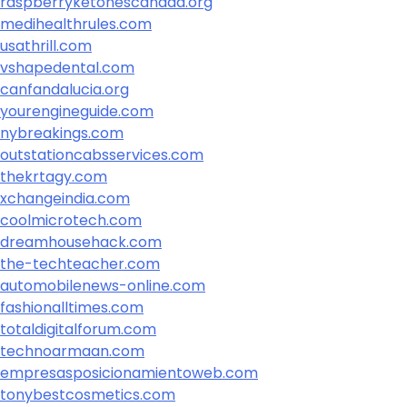
raspberryketonescanada.org
medihealthrules.com
usathrill.com
vshapedental.com
canfandalucia.org
yourengineguide.com
nybreakings.com
outstationcabsservices.com
thekrtagy.com
xchangeindia.com
coolmicrotech.com
dreamhousehack.com
the-techteacher.com
automobilenews-online.com
fashionalltimes.com
totaldigitalforum.com
technoarmaan.com
empresasposicionamientoweb.com
tonybestcosmetics.com