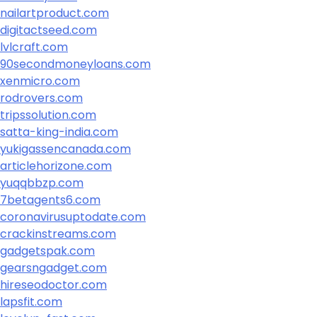
nailartproduct.com
digitactseed.com
lvlcraft.com
90secondmoneyloans.com
xenmicro.com
rodrovers.com
tripssolution.com
satta-king-india.com
yukigassencanada.com
articlehorizone.com
yuqqbbzp.com
7betagents6.com
coronavirusuptodate.com
crackinstreams.com
gadgetspak.com
gearsngadget.com
hireseodoctor.com
lapsfit.com