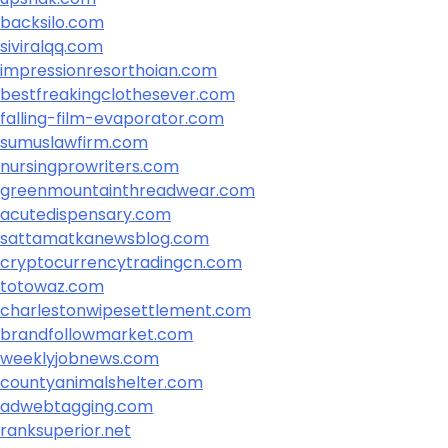
backsilo.com
siviralqq.com
impressionresorthoian.com
bestfreakingclothesever.com
falling-film-evaporator.com
sumuslawfirm.com
nursingprowriters.com
greenmountainthreadwear.com
acutedispensary.com
sattamatkanewsblog.com
cryptocurrencytradingcn.com
totowaz.com
charlestonwipesettlement.com
brandfollowmarket.com
weeklyjobnews.com
countyanimalshelter.com
adwebtagging.com
ranksuperior.net