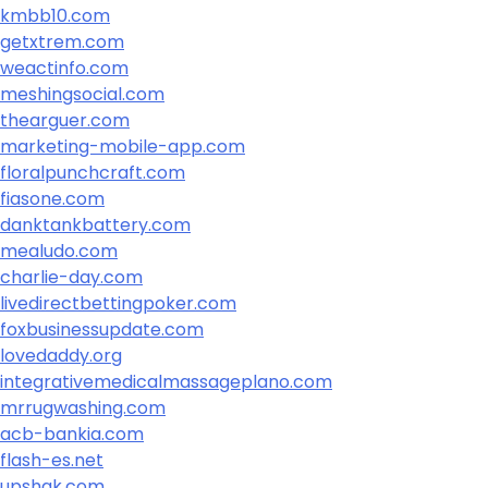
kmbb10.com
getxtrem.com
weactinfo.com
meshingsocial.com
thearguer.com
marketing-mobile-app.com
floralpunchcraft.com
fiasone.com
danktankbattery.com
mealudo.com
charlie-day.com
livedirectbettingpoker.com
foxbusinessupdate.com
lovedaddy.org
integrativemedicalmassageplano.com
mrrugwashing.com
acb-bankia.com
flash-es.net
upshak.com