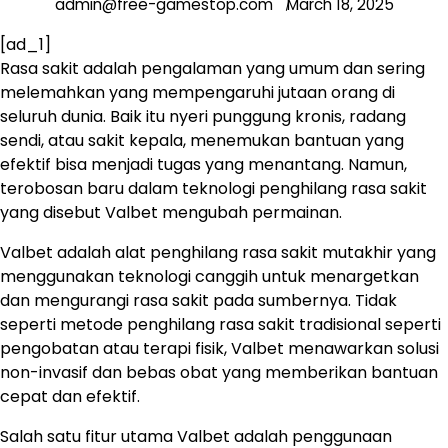
admin@free-gamestop.com
March 18, 2025
[ad_1]
Rasa sakit adalah pengalaman yang umum dan sering
melemahkan yang mempengaruhi jutaan orang di
seluruh dunia. Baik itu nyeri punggung kronis, radang
sendi, atau sakit kepala, menemukan bantuan yang
efektif bisa menjadi tugas yang menantang. Namun,
terobosan baru dalam teknologi penghilang rasa sakit
yang disebut Valbet mengubah permainan.
Valbet adalah alat penghilang rasa sakit mutakhir yang
menggunakan teknologi canggih untuk menargetkan
dan mengurangi rasa sakit pada sumbernya. Tidak
seperti metode penghilang rasa sakit tradisional seperti
pengobatan atau terapi fisik, Valbet menawarkan solusi
non-invasif dan bebas obat yang memberikan bantuan
cepat dan efektif.
Salah satu fitur utama Valbet adalah penggunaan