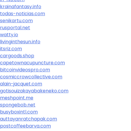
krainafantasy.info
todas-noticias.com
senikartu.com
rusportal.net
watty.io
livinginthesun.info
itsriz.com
cargoods.shop
capetownacupuncture.com
bitcoinvideospro.com
cosmiccrowcollective.com
alain-jacquet.com
gotisouizakayabakeneko.com
meshpoint.me
spongebob.net
busyboxintl.com
auttayanratchapak.com
postcoffeebarva.com