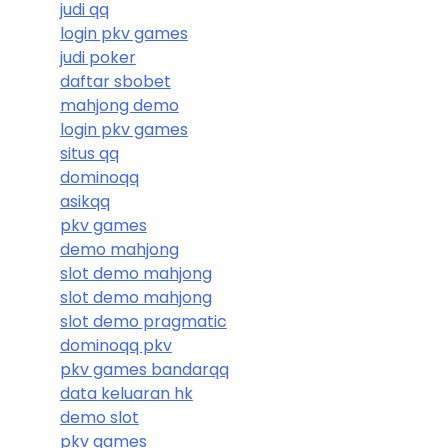
judi qq
login pkv games
judi poker
daftar sbobet
mahjong demo
login pkv games
situs qq
dominoqq
asikqq
pkv games
demo mahjong
slot demo mahjong
slot demo mahjong
slot demo pragmatic
dominoqq pkv
pkv games bandarqq
data keluaran hk
demo slot
pkv games