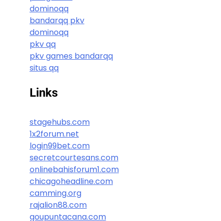
dominoqq
bandarqq pkv
dominoqq
pkv qq
pkv games bandarqq
situs qq
Links
stagehubs.com
1x2forum.net
login99bet.com
secretcourtesans.com
onlinebahisforum1.com
chicagoheadline.com
camming.org
rajalion88.com
goupuntacana.com