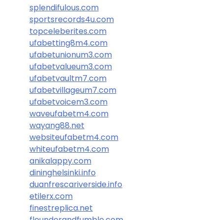
splendifulous.com
sportsrecords4u.com
topceleberites.com
ufabetting8m4.com
ufabetunionum3.com
ufabetvalueum3.com
ufabetvaultm7.com
ufabetvillageum7.com
ufabetvoicem3.com
waveufabetm4.com
wayang88.net
websiteufabetm4.com
whiteufabetm4.com
anikalappy.com
dininghelsinki.info
duanfrescariverside.info
etilerx.com
finestreplica.net
flounderandfumble.com