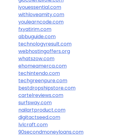
iyouessential.com
withloveamity.com
youlearncode.com
fxyatirim.com
abbuguide.com
technologyresult.com
webhostingoffers.org
whatszow.com
ehomeamerca.com
techintendo.com
techgreenpure.com
bestdropshipstore.com
cartelreviews.com
surfsway.com
nailartproduct.com
digitactseed.com
lvlcraft.com
90secondmoneyloans.com