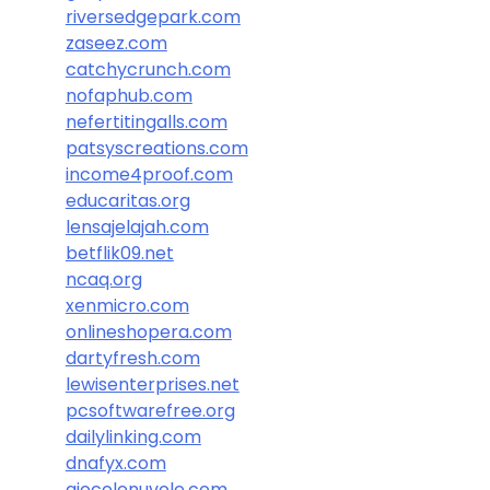
riversedgepark.com
zaseez.com
catchycrunch.com
nofaphub.com
nefertitingalls.com
patsyscreations.com
income4proof.com
educaritas.org
lensajelajah.com
betflik09.net
ncaq.org
xenmicro.com
onlineshopera.com
dartyfresh.com
lewisenterprises.net
pcsoftwarefree.org
dailylinking.com
dnafyx.com
giocolenuvole.com