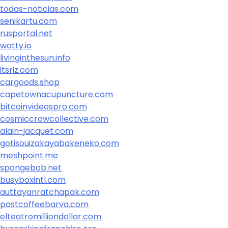
todas-noticias.com
senikartu.com
rusportal.net
watty.io
livinginthesun.info
itsriz.com
cargoods.shop
capetownacupuncture.com
bitcoinvideospro.com
cosmiccrowcollective.com
alain-jacquet.com
gotisouizakayabakeneko.com
meshpoint.me
spongebob.net
busyboxintl.com
auttayanratchapak.com
postcoffeebarva.com
elteatromilliondollar.com