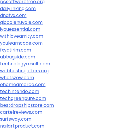
pcsoftwarefree.org
dailylinking.com
dnafyx.com
giocolenuvole.com
iyouessential.com
withloveamity.com
youlearncode.com
fxyatirim.com
abbuguide.com
technologyresult.com
webhostingoffers.org
whatszow.com
ehomeamerca.com
techintendo.com
techgreenpure.com
bestdropshipstore.com
cartelreviews.com
surfsway.com
nailartproduct.com