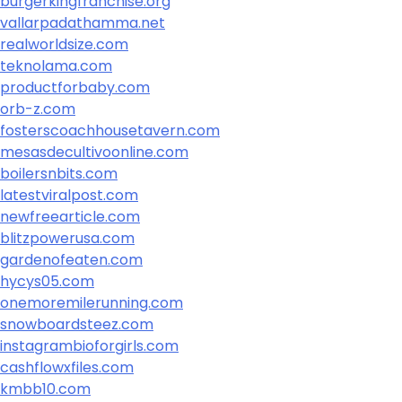
burgerkingfranchise.org
vallarpadathamma.net
realworldsize.com
teknolama.com
productforbaby.com
orb-z.com
fosterscoachhousetavern.com
mesasdecultivoonline.com
boilersnbits.com
latestviralpost.com
newfreearticle.com
blitzpowerusa.com
gardenofeaten.com
hycys05.com
onemoremilerunning.com
snowboardsteez.com
instagrambioforgirls.com
cashflowxfiles.com
kmbb10.com