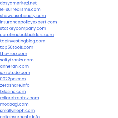
dosyamerkezi.net
le-surrealisme.com
showcasebeauty.com
insurancepolicyexpert.com
statkeycompany.com
carolinadeckbuilders.com
topinvestingblog.com
top50tools.com
the-rep.com
saltyfranks.com
annerani.com
jazzatude.com
0022pa.com
zeroshare.info
bilesinc.com
milaretreatnz.com
modaagi.com
smallvilleph.com
galiciasuroeste.info