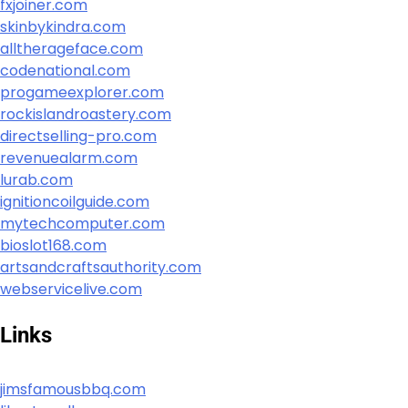
fxjoiner.com
skinbykindra.com
alltherageface.com
codenational.com
progameexplorer.com
rockislandroastery.com
directselling-pro.com
revenuealarm.com
lurab.com
ignitioncoilguide.com
mytechcomputer.com
bioslot168.com
artsandcraftsauthority.com
webservicelive.com
Links
jimsfamousbbq.com