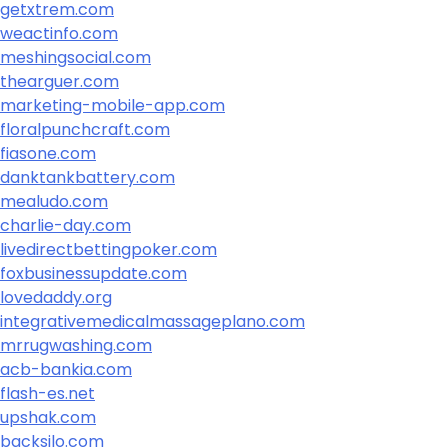
getxtrem.com
weactinfo.com
meshingsocial.com
thearguer.com
marketing-mobile-app.com
floralpunchcraft.com
fiasone.com
danktankbattery.com
mealudo.com
charlie-day.com
livedirectbettingpoker.com
foxbusinessupdate.com
lovedaddy.org
integrativemedicalmassageplano.com
mrrugwashing.com
acb-bankia.com
flash-es.net
upshak.com
backsilo.com