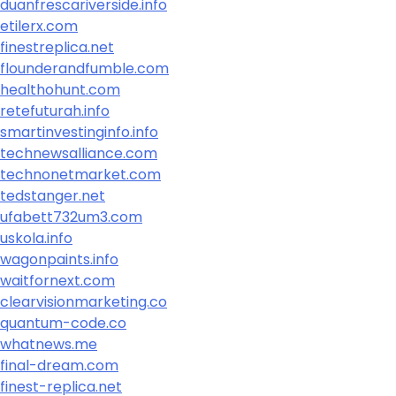
duanfrescariverside.info
etilerx.com
finestreplica.net
flounderandfumble.com
healthohunt.com
retefuturah.info
smartinvestinginfo.info
technewsalliance.com
technonetmarket.com
tedstanger.net
ufabett732um3.com
uskola.info
wagonpaints.info
waitfornext.com
clearvisionmarketing.co
quantum-code.co
whatnews.me
final-dream.com
finest-replica.net