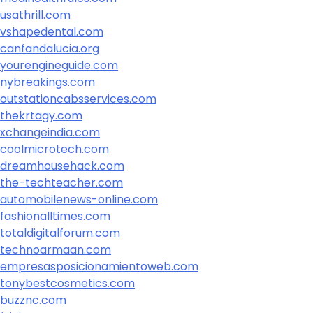
usathrill.com
vshapedental.com
canfandalucia.org
yourengineguide.com
nybreakings.com
outstationcabsservices.com
thekrtagy.com
xchangeindia.com
coolmicrotech.com
dreamhousehack.com
the-techteacher.com
automobilenews-online.com
fashionalltimes.com
totaldigitalforum.com
technoarmaan.com
empresasposicionamientoweb.com
tonybestcosmetics.com
buzznc.com