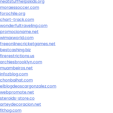
neatstuffhelpskids.org
moraessoccer.com
forochile.org
chart-track.com
wonderfultraveling.com
promocioname.net
wimaxworld.com
freeonlinecricketgames.net
bestcashing.biz
firerestrictions.us
archiesbrooklyn.com
muambeiros.net
infozblog.com
chonbaihat.com
elblogdeoscargonzalez.com
webpromote.net
steroids-store.co
arteydecoracion.net
fithog.com