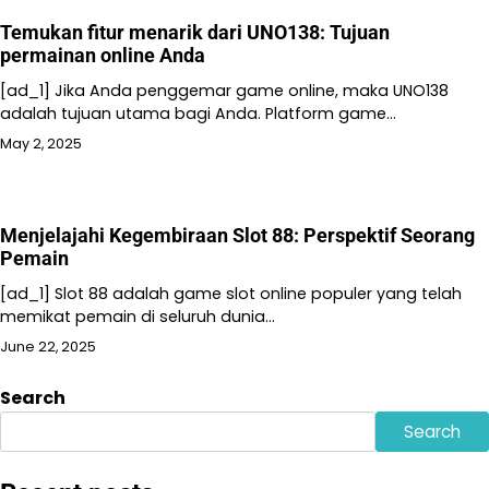
Temukan fitur menarik dari UNO138: Tujuan
permainan online Anda
[ad_1] Jika Anda penggemar game online, maka UNO138
adalah tujuan utama bagi Anda. Platform game…
May 2, 2025
Menjelajahi Kegembiraan Slot 88: Perspektif Seorang
Pemain
[ad_1] Slot 88 adalah game slot online populer yang telah
memikat pemain di seluruh dunia…
June 22, 2025
Search
Search