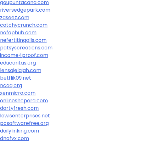
goupuntacana.com
riversedgepark.com
zaseez.com
catchycrunch.com
nofaphub.com
nefertitingalls.com
patsyscreations.com
income4proof.com
educaritas.org
lensajelajah.com
betflik09.net
ncaq.org
xenmicro.com
onlineshopera.com
dartyfresh.com
lewisenterprises.net
pcsoftwarefree.org
dailylinking.com
dnafyx.com