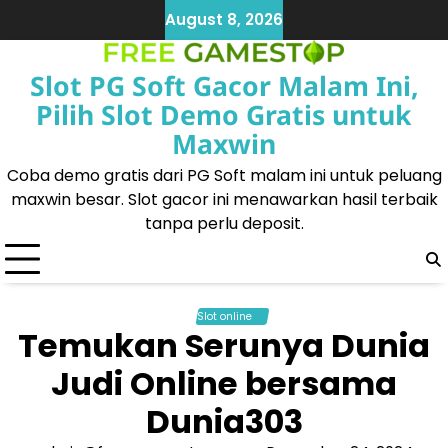
Skip
August 8, 2026
to
content
Slot PG Soft Gacor Malam Ini,
Pilih Slot Demo Gratis untuk
Maxwin
Coba demo gratis dari PG Soft malam ini untuk peluang
maxwin besar. Slot gacor ini menawarkan hasil terbaik
tanpa perlu deposit.
Slot online
Temukan Serunya Dunia
Judi Online bersama
Dunia303