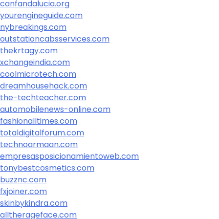
canfandalucia.org
yourengineguide.com
nybreakings.com
outstationcabsservices.com
thekrtagy.com
xchangeindia.com
coolmicrotech.com
dreamhousehack.com
the-techteacher.com
automobilenews-online.com
fashionalltimes.com
totaldigitalforum.com
technoarmaan.com
empresasposicionamientoweb.com
tonybestcosmetics.com
buzznc.com
fxjoiner.com
skinbykindra.com
alltherageface.com