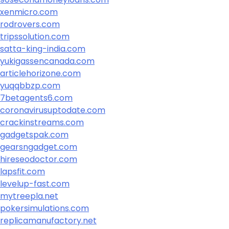
xenmicro.com
rodrovers.com
tripssolution.com
satta-king-india.com
yukigassencanada.com
articlehorizone.com
yuqqbbzp.com
7betagents6.com
coronavirusuptodate.com
crackinstreams.com
gadgetspak.com
gearsngadget.com
hireseodoctor.com
lapsfit.com
levelup-fast.com
mytreepla.net
pokersimulations.com
replicamanufactory.net