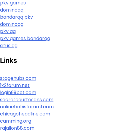
pkv games
dominoqq
bandarqq pkv
dominoqq
pkv qq
pkv games bandarqq
situs qq
Links
stagehubs.com
1x2forum.net
login99bet.com
secretcourtesans.com
onlinebahisforum1.com
chicagoheadline.com
camming.org
rajalion88.com