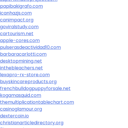
papibakigrafo.com
icanhazjs.com
canimpact.org
goviralstudy.com
cartourism.net
apple-cores.com
pulserasdeactividad10.com
barbaracarlotti.com
desktopmining.net
inthebleachers.net
lexapro-rx-store.com
buyskincareproducts.org
frenchbulldogpuppyforsale.net
kogamasquid.com
themultiplicationtablechart.com
casinoglamour.org
dextercoin.io
christianarticledirectory.org