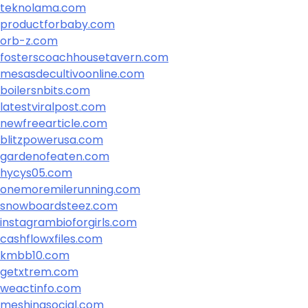
teknolama.com
productforbaby.com
orb-z.com
fosterscoachhousetavern.com
mesasdecultivoonline.com
boilersnbits.com
latestviralpost.com
newfreearticle.com
blitzpowerusa.com
gardenofeaten.com
hycys05.com
onemoremilerunning.com
snowboardsteez.com
instagrambioforgirls.com
cashflowxfiles.com
kmbb10.com
getxtrem.com
weactinfo.com
meshingsocial.com