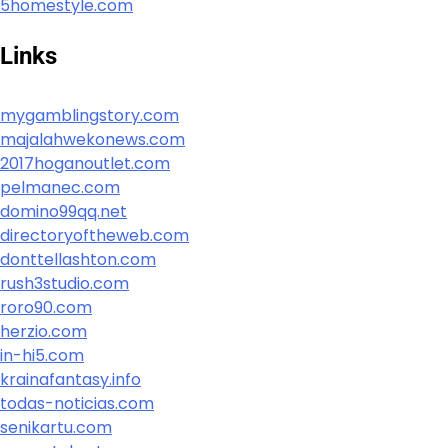
5homestyle.com
Links
mygamblingstory.com
majalahwekonews.com
2017hoganoutlet.com
pelmanec.com
domino99qq.net
directoryoftheweb.com
donttellashton.com
rush3studio.com
roro90.com
herzio.com
in-hi5.com
krainafantasy.info
todas-noticias.com
senikartu.com