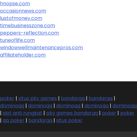
hnopse.com
occasionnews.com
lustofmoney.com
timebusinesszone.com
peppers-reflection.com
tuneoflife.com
windowwellmaintenancepros.com
affiliateholder.com
poker
|
situs pkv games
|
bandarqq
|
bandarqq
|
dominoqq
|
dominoqq
|
dominoqq
|
dominoqq
|
dominoqq
|
slot anti rungkat
|
pkv games bandarqq
|
poker
|
poker
|
qq poker
|
bandarqq
|
situs poker