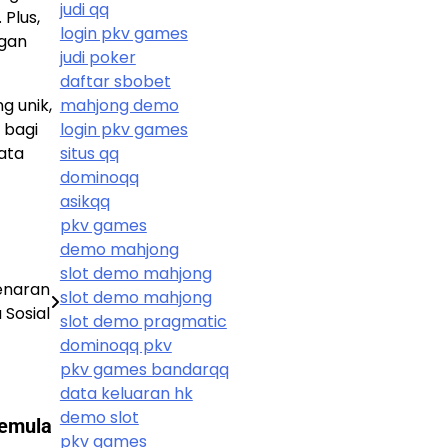
judi qq
Plus,
login pkv games
ngan
judi poker
daftar sbobet
g unik,
mahjong demo
 bagi
login pkv games
ata
situs qq
dominoqq
asikqq
pkv games
demo mahjong
slot demo mahjong
enaran
slot demo mahjong
 Sosial
slot demo pragmatic
dominoqq pkv
pkv games bandarqq
data keluaran hk
demo slot
Pemula
pkv games