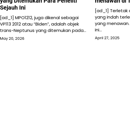
yang Ditemukan Para Peneliti
menawan di T
Sejauh Ini
[ad_1] Terletak
yang indah terl
[ad_1] MPO1212, juga dikenal sebagai
yang menawan.
VP113 2012 atau “Biden”, adalah objek
ini…
trans-Neptunus yang ditemukan pada…
April 27, 2025
May 20, 2026