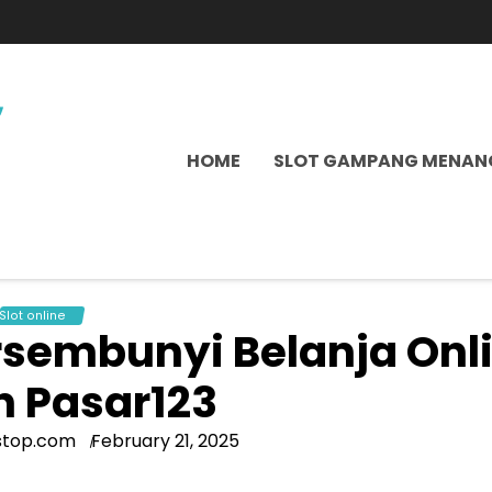
,
HOME
SLOT GAMPANG MENAN
Slot online
sembunyi Belanja Onl
 Pasar123
stop.com
February 21, 2025