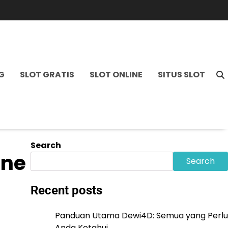
G
SLOT GRATIS
SLOT ONLINE
SITUS SLOT
Search
ine
Search
Recent posts
Panduan Utama Dewi4D: Semua yang Perlu
Anda Ketahui