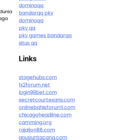
dominoqq
 dunia
bandarqq pkv
raga
dominoqq
pkv qq
pkv games bandarqq
situs qq
Links
stagehubs.com
1x2forum.net
login99bet.com
secretcourtesans.com
onlinebahisforum1.com
chicagoheadline.com
camming.org
rajalion88.com
goupuntacana.com