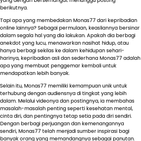
yang dengan bersemangat menunggu posting
berikutnya.
Tapi apa yang membedakan Monas77 dari kepribadian
online lainnya? Sebagai permulaan, keasliannya bersinar
dalam segala hal yang dia lakukan. Apakah dia berbagi
anekdot yang lucu, menawarkan nasihat hidup, atau
hanya berbagi sekilas ke dalam kehidupan sehari-
harinya, kepribadian asli dan sederhana Monas77 adalah
apa yang membuat penggemar kembali untuk
mendapatkan lebih banyak.
Selain itu, Monas77 memiliki kemampuan unik untuk
terhubung dengan audiensnya di tingkat yang lebih
dalam. Melalui videonya dan postingnya, ia membahas
masalah-masalah penting seperti kesehatan mental,
cinta diri, dan pentingnya tetap setia pada diri sendiri.
Dengan berbagi perjuangan dan kemenangannya
sendiri, Monas77 telah menjadi sumber inspirasi bagi
banyak orang yang memandangnya sebagai panutan.