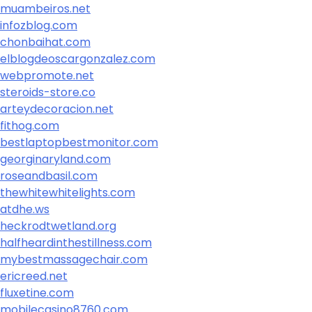
muambeiros.net
infozblog.com
chonbaihat.com
elblogdeoscargonzalez.com
webpromote.net
steroids-store.co
arteydecoracion.net
fithog.com
bestlaptopbestmonitor.com
georginaryland.com
roseandbasil.com
thewhitewhitelights.com
atdhe.ws
heckrodtwetland.org
halfheardinthestillness.com
mybestmassagechair.com
ericreed.net
fluxetine.com
mobilecasino8760.com