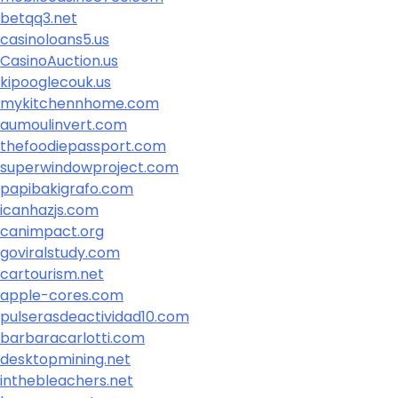
betqq3.net
casinoloans5.us
CasinoAuction.us
kipooglecouk.us
mykitchennhome.com
aumoulinvert.com
thefoodiepassport.com
superwindowproject.com
papibakigrafo.com
icanhazjs.com
canimpact.org
goviralstudy.com
cartourism.net
apple-cores.com
pulserasdeactividad10.com
barbaracarlotti.com
desktopmining.net
inthebleachers.net