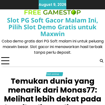
Skip
August 9, 2026
to
content
Slot PG Soft Gacor Malam Ini,
Pilih Slot Demo Gratis untuk
Maxwin
Coba demo gratis dari PG Soft malam ini untuk peluang
maxwin besar. Slot gacor ini menawarkan hasil terbaik
tanpa perlu deposit.
Slot online
Temukan dunia yang
menarik dari Monas77:
Melihat lebih dekat pada