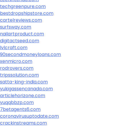
techgreenpure.com
bestdropshipstore.com
cartelreviews.com
surfsway.com
nailartproduct.com
digitactseed.com
lvlcraft.com
90secondmoneyloans.com
xenmicro.com
rodrovers.com
tripssolution.com
satta-king-india.com
yukigassencanada.com
articlehorizone.com
yuqqbbzp.com
7betagents6.com
coronavirusuptodate.com
crackinstreams.com