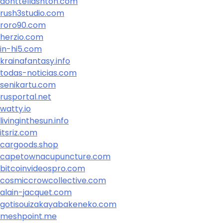
donttellashton.com
rush3studio.com
roro90.com
herzio.com
in-hi5.com
krainafantasy.info
todas-noticias.com
senikartu.com
rusportal.net
watty.io
livinginthesun.info
itsriz.com
cargoods.shop
capetownacupuncture.com
bitcoinvideospro.com
cosmiccrowcollective.com
alain-jacquet.com
gotisouizakayabakeneko.com
meshpoint.me