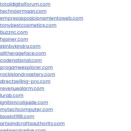
totaldigitalforum.com
technoarmaan.com
empresasposicionamientoweb.com
tonybestcosmetics.com
buzznc.com
fxjoiner.com
skinbykindra.com
alltherageface.com
codenational.com
progameexplorer.com
rockislandroastery.com
directselling-pro.com
revenuealarm.com
lurab.com
ignitioncoilguide.com
mytechcomputer.com
bioslot168.com
artsandcraftsauthority.com
webservicelive.com