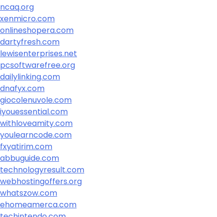
ncaq.org
xenmicro.com
onlineshopera.com
dartyfresh.com
lewisenterprises.net
pcsoftwarefree.org
dailylinking.com
dnafyx.com
giocolenuvole.com
iyouessential.com
withloveamity.com
youlearncode.com
fxyatirim.com
abbuguide.com
technologyresult.com
webhostingoffers.org
whatszow.com
ehomeamerca.com
techintendo.com