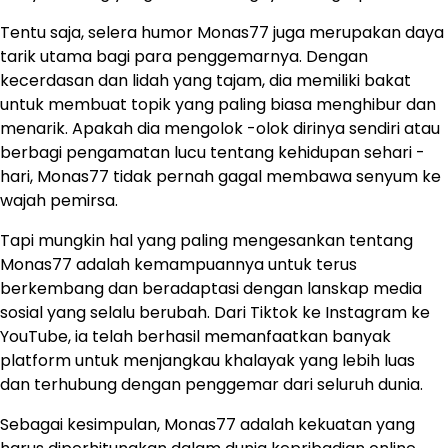
Tentu saja, selera humor Monas77 juga merupakan daya
tarik utama bagi para penggemarnya. Dengan
kecerdasan dan lidah yang tajam, dia memiliki bakat
untuk membuat topik yang paling biasa menghibur dan
menarik. Apakah dia mengolok -olok dirinya sendiri atau
berbagi pengamatan lucu tentang kehidupan sehari -
hari, Monas77 tidak pernah gagal membawa senyum ke
wajah pemirsa.
Tapi mungkin hal yang paling mengesankan tentang
Monas77 adalah kemampuannya untuk terus
berkembang dan beradaptasi dengan lanskap media
sosial yang selalu berubah. Dari Tiktok ke Instagram ke
YouTube, ia telah berhasil memanfaatkan banyak
platform untuk menjangkau khalayak yang lebih luas
dan terhubung dengan penggemar dari seluruh dunia.
Sebagai kesimpulan, Monas77 adalah kekuatan yang