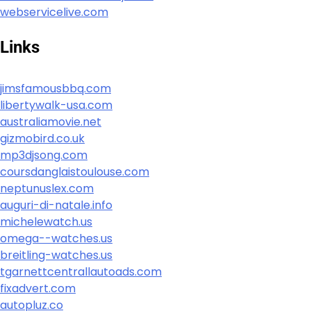
webservicelive.com
Links
jimsfamousbbq.com
libertywalk-usa.com
australiamovie.net
gizmobird.co.uk
mp3djsong.com
coursdanglaistoulouse.com
neptunuslex.com
auguri-di-natale.info
michelewatch.us
omega--watches.us
breitling-watches.us
tgarnettcentrallautoads.com
fixadvert.com
autopluz.co