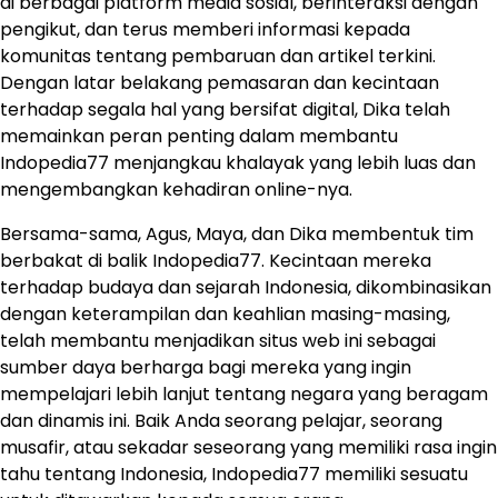
di berbagai platform media sosial, berinteraksi dengan
pengikut, dan terus memberi informasi kepada
komunitas tentang pembaruan dan artikel terkini.
Dengan latar belakang pemasaran dan kecintaan
terhadap segala hal yang bersifat digital, Dika telah
memainkan peran penting dalam membantu
Indopedia77 menjangkau khalayak yang lebih luas dan
mengembangkan kehadiran online-nya.
Bersama-sama, Agus, Maya, dan Dika membentuk tim
berbakat di balik Indopedia77. Kecintaan mereka
terhadap budaya dan sejarah Indonesia, dikombinasikan
dengan keterampilan dan keahlian masing-masing,
telah membantu menjadikan situs web ini sebagai
sumber daya berharga bagi mereka yang ingin
mempelajari lebih lanjut tentang negara yang beragam
dan dinamis ini. Baik Anda seorang pelajar, seorang
musafir, atau sekadar seseorang yang memiliki rasa ingin
tahu tentang Indonesia, Indopedia77 memiliki sesuatu