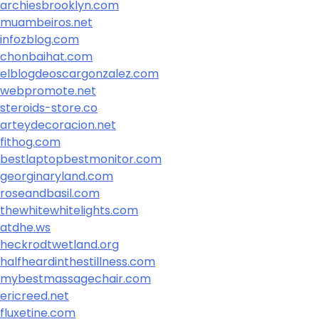
archiesbrooklyn.com
muambeiros.net
infozblog.com
chonbaihat.com
elblogdeoscargonzalez.com
webpromote.net
steroids-store.co
arteydecoracion.net
fithog.com
bestlaptopbestmonitor.com
georginaryland.com
roseandbasil.com
thewhitewhitelights.com
atdhe.ws
heckrodtwetland.org
halfheardinthestillness.com
mybestmassagechair.com
ericreed.net
fluxetine.com