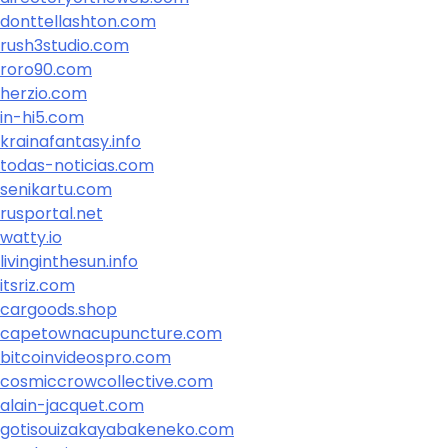
donttellashton.com
rush3studio.com
roro90.com
herzio.com
in-hi5.com
krainafantasy.info
todas-noticias.com
senikartu.com
rusportal.net
watty.io
livinginthesun.info
itsriz.com
cargoods.shop
capetownacupuncture.com
bitcoinvideospro.com
cosmiccrowcollective.com
alain-jacquet.com
gotisouizakayabakeneko.com