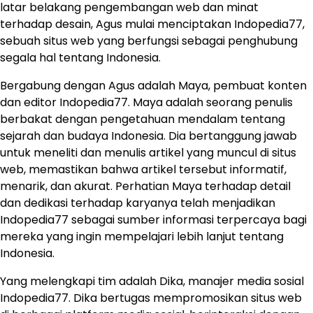
latar belakang pengembangan web dan minat
terhadap desain, Agus mulai menciptakan Indopedia77,
sebuah situs web yang berfungsi sebagai penghubung
segala hal tentang Indonesia.
Bergabung dengan Agus adalah Maya, pembuat konten
dan editor Indopedia77. Maya adalah seorang penulis
berbakat dengan pengetahuan mendalam tentang
sejarah dan budaya Indonesia. Dia bertanggung jawab
untuk meneliti dan menulis artikel yang muncul di situs
web, memastikan bahwa artikel tersebut informatif,
menarik, dan akurat. Perhatian Maya terhadap detail
dan dedikasi terhadap karyanya telah menjadikan
Indopedia77 sebagai sumber informasi terpercaya bagi
mereka yang ingin mempelajari lebih lanjut tentang
Indonesia.
Yang melengkapi tim adalah Dika, manajer media sosial
Indopedia77. Dika bertugas mempromosikan situs web