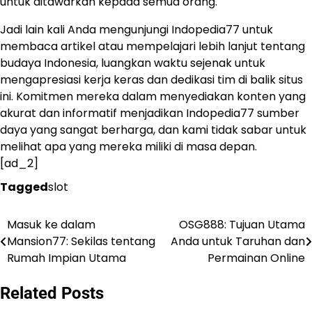
untuk ditawarkan kepada semua orang.
Jadi lain kali Anda mengunjungi Indopedia77 untuk
membaca artikel atau mempelajari lebih lanjut tentang
budaya Indonesia, luangkan waktu sejenak untuk
mengapresiasi kerja keras dan dedikasi tim di balik situs
ini. Komitmen mereka dalam menyediakan konten yang
akurat dan informatif menjadikan Indopedia77 sumber
daya yang sangat berharga, dan kami tidak sabar untuk
melihat apa yang mereka miliki di masa depan.
[ad_2]
Tagged
slot
Masuk ke dalam
OSG888: Tujuan Utama
Post
Mansion77: Sekilas tentang
Anda untuk Taruhan dan
navigation
Rumah Impian Utama
Permainan Online
Related Posts