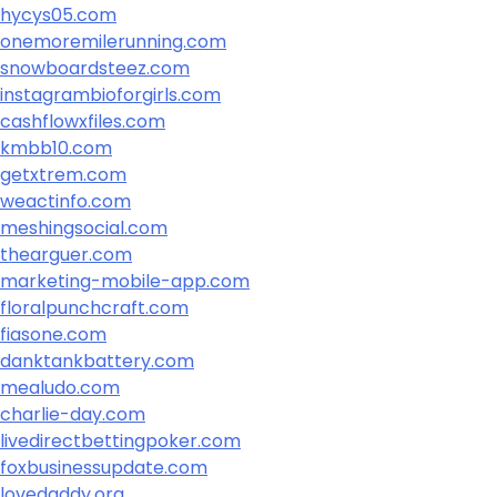
hycys05.com
onemoremilerunning.com
snowboardsteez.com
instagrambioforgirls.com
cashflowxfiles.com
kmbb10.com
getxtrem.com
weactinfo.com
meshingsocial.com
thearguer.com
marketing-mobile-app.com
floralpunchcraft.com
fiasone.com
danktankbattery.com
mealudo.com
charlie-day.com
livedirectbettingpoker.com
foxbusinessupdate.com
lovedaddy.org