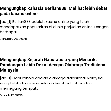
Mengungkap Rahasia Berlian888: Melihat lebih dekat
pada kasino online
[ad_1] Berlian888 adalah kasino online yang telah
mendapatkan popularitas di dunia perjudian online. Dengan
berbagai…
January 26, 2025
Mengungkap Sejarah Gapurabola yang Menarik:
Pandangan Lebih Dekat dengan Olahraga Tradisional
Malaysia
[ad_1] Gapurabola adalah olahraga tradisional Malaysia
yang telah dimainkan selama berabad -abad dan
memegang tempat…
March 12, 2025