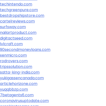
techintendo.com
techgreenpure.com
bestdropshipstore.com
cartelreviews.com
surfsway.com
nailartproduct.com
digitactseed.com
lvlcraft.com
90secondmoneyloans.com
xenmicro.com
rodrovers.com
tripssolution.com
satta-king-india.com
yukigassencanada.com
articlehorizone.com
yuqqbbzp.com
7betagents6.com
coronavirusuptodate.com