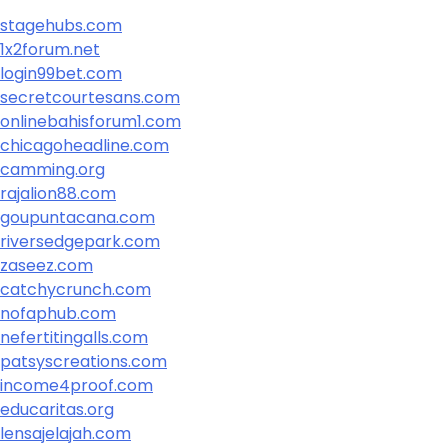
stagehubs.com
1x2forum.net
login99bet.com
secretcourtesans.com
onlinebahisforum1.com
chicagoheadline.com
camming.org
rajalion88.com
goupuntacana.com
riversedgepark.com
zaseez.com
catchycrunch.com
nofaphub.com
nefertitingalls.com
patsyscreations.com
income4proof.com
educaritas.org
lensajelajah.com