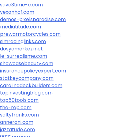
save3time-c.com
vexonhcf.com
demos-pixelsparadise.com
mediatitude.com
prewarmotorcycles.com
simracinglinks.com
dosyamerkezi.net
le-surrealisme.com
showcasebeauty.com
insurancepolicyexpert.com
statkeycompany.com
carolinadeckbuilders.com
topinvestingblog.com
top50tools.com
the-rep.com
saltyfranks.com
annerani.com
jazzatude.com
0022pa.com