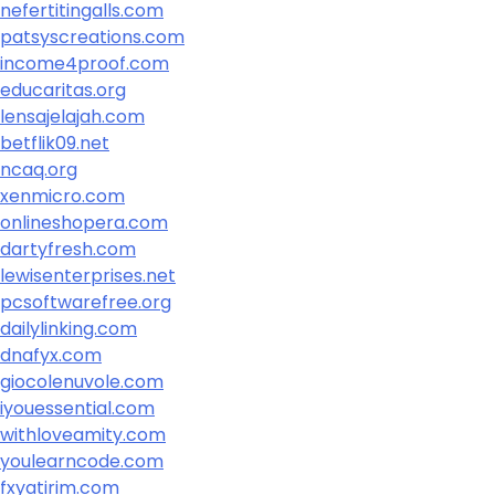
nefertitingalls.com
patsyscreations.com
income4proof.com
educaritas.org
lensajelajah.com
betflik09.net
ncaq.org
xenmicro.com
onlineshopera.com
dartyfresh.com
lewisenterprises.net
pcsoftwarefree.org
dailylinking.com
dnafyx.com
giocolenuvole.com
iyouessential.com
withloveamity.com
youlearncode.com
fxyatirim.com