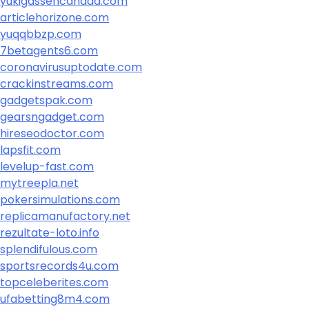
yukigassencanada.com
articlehorizone.com
yuqqbbzp.com
7betagents6.com
coronavirusuptodate.com
crackinstreams.com
gadgetspak.com
gearsngadget.com
hireseodoctor.com
lapsfit.com
levelup-fast.com
mytreepla.net
pokersimulations.com
replicamanufactory.net
rezultate-loto.info
splendifulous.com
sportsrecords4u.com
topceleberites.com
ufabetting8m4.com