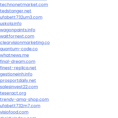
technonetmarket.com
tedstanger.net
ufabett732um3.com
uskola.info
wagonpaints.info
waitfornext.com
clearvisionmarketing.co
quantum-code.co
whatnews.me
final-dream.com
finest-replica.net
gestioneinh.info
prosportdaily.net
salesinvest22.com
teseract.org
trendy-ama-shop.com
ufabett732m7.com
visiofood.com