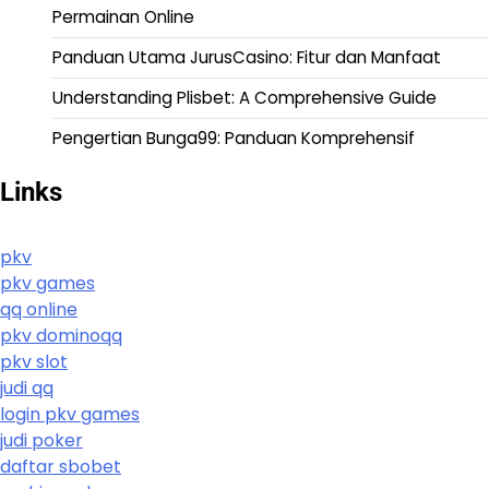
Permainan Online
Panduan Utama JurusCasino: Fitur dan Manfaat
Understanding Plisbet: A Comprehensive Guide
Pengertian Bunga99: Panduan Komprehensif
Links
pkv
pkv games
qq online
pkv dominoqq
pkv slot
judi qq
login pkv games
judi poker
daftar sbobet