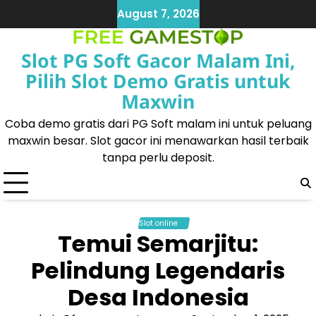
Skip
August 7, 2026
to
content
Slot PG Soft Gacor Malam Ini,
Pilih Slot Demo Gratis untuk
Maxwin
Coba demo gratis dari PG Soft malam ini untuk peluang
maxwin besar. Slot gacor ini menawarkan hasil terbaik
tanpa perlu deposit.
Slot online
Temui Semarjitu:
Pelindung Legendaris
Desa Indonesia