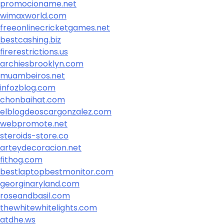
promocioname.net
wimaxworld.com
freeonlinecricketgames.net
bestcashing.biz
firerestrictions.us
archiesbrooklyn.com
muambeiros.net
infozblog.com
chonbaihat.com
elblogdeoscargonzalez.com
webpromote.net
steroids-store.co
arteydecoracion.net
fithog.com
bestlaptopbestmonitor.com
georginaryland.com
roseandbasil.com
thewhitewhitelights.com
atdhe.ws