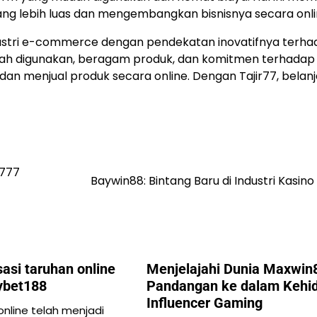
ang lebih luas dan mengembangkan bisnisnya secara onli
dustri e-commerce dengan pendekatan inovatifnya terh
dah digunakan, beragam produk, dan komitmen terhadap
n menjual produk secara online. Dengan Tajir77, belanj
o777
Baywin88: Bintang Baru di Industri Kasino
asi taruhan online
Menjelajahi Dunia Maxwin
ybet188
Pandangan ke dalam Kehi
Influencer Gaming
online telah menjadi