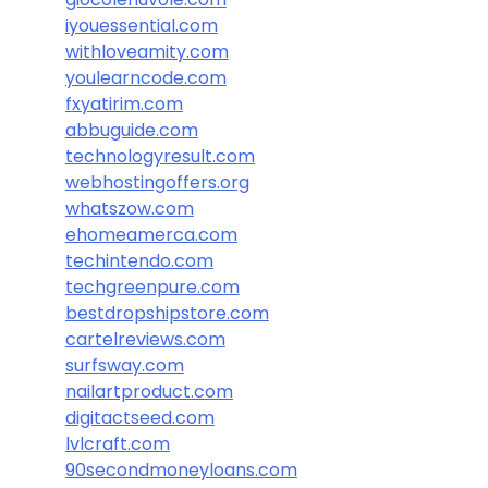
iyouessential.com
withloveamity.com
youlearncode.com
fxyatirim.com
abbuguide.com
technologyresult.com
webhostingoffers.org
whatszow.com
ehomeamerca.com
techintendo.com
techgreenpure.com
bestdropshipstore.com
cartelreviews.com
surfsway.com
nailartproduct.com
digitactseed.com
lvlcraft.com
90secondmoneyloans.com