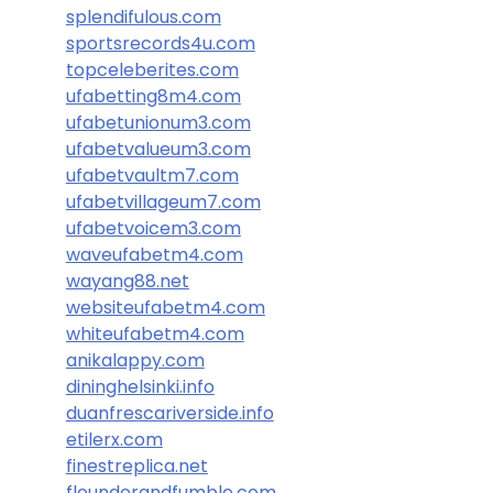
splendifulous.com
sportsrecords4u.com
topceleberites.com
ufabetting8m4.com
ufabetunionum3.com
ufabetvalueum3.com
ufabetvaultm7.com
ufabetvillageum7.com
ufabetvoicem3.com
waveufabetm4.com
wayang88.net
websiteufabetm4.com
whiteufabetm4.com
anikalappy.com
dininghelsinki.info
duanfrescariverside.info
etilerx.com
finestreplica.net
flounderandfumble.com