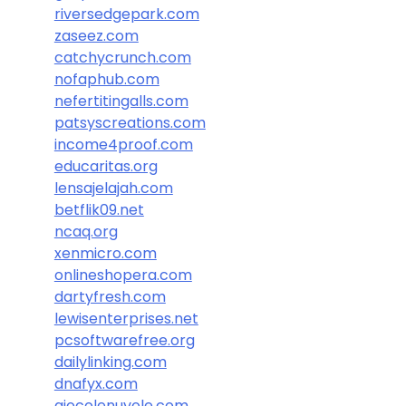
riversedgepark.com
zaseez.com
catchycrunch.com
nofaphub.com
nefertitingalls.com
patsyscreations.com
income4proof.com
educaritas.org
lensajelajah.com
betflik09.net
ncaq.org
xenmicro.com
onlineshopera.com
dartyfresh.com
lewisenterprises.net
pcsoftwarefree.org
dailylinking.com
dnafyx.com
giocolenuvole.com