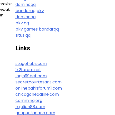
rakhir,
dominoqq
ledak
bandarqq pkv
an
dominoqq
pkv qq
pkv games bandarqq
situs qq
Links
stagehubs.com
1x2forum.net
login99bet.com
secretcourtesans.com
onlinebahisforum1.com
chicagoheadline.com
camming.org
rajalion88.com
goupuntacana.com