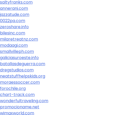
saltyfranks.com
annerani.com
jazzatude.com
0022pa.com
zeroshare.info
bilesinc.com
milaretreatnz.com
modaagi.com
smallvilleph.com
galiciasuroeste.info
batallasdeguerra.com
dregstudios.com
neatstuffhelpskids.org
moraessoccer.com
forochile.org
chart-track.com
wonderfultraveling.com
promocioname.net
wimaxworld.com