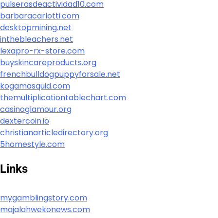
pulserasdeactividad10.com
barbaracarlotti.com
desktopmining.net
inthebleachers.net
lexapro-rx-store.com
buyskincareproducts.org
frenchbulldogpuppyforsale.net
kogamasquid.com
themultiplicationtablechart.com
casinoglamour.org
dextercoin.io
christianarticledirectory.org
5homestyle.com
Links
mygamblingstory.com
majalahwekonews.com