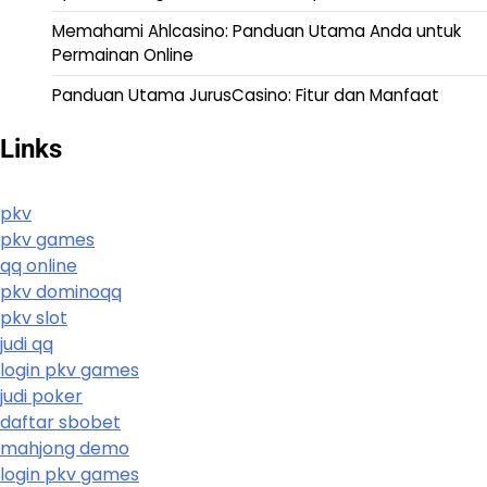
Memahami Ahlcasino: Panduan Utama Anda untuk
Permainan Online
Panduan Utama JurusCasino: Fitur dan Manfaat
Links
pkv
pkv games
qq online
pkv dominoqq
pkv slot
judi qq
login pkv games
judi poker
daftar sbobet
mahjong demo
login pkv games