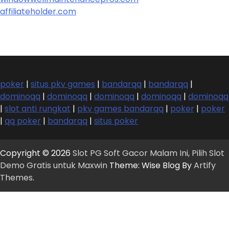
affiliateholder.com
poker
|
situs pkv games
|
bandarqq
|
bandarqq
|
dominoqq
|
dominoqq
|
dominoqq
|
dominoqq
|
dominoqq
|
slot anti rungkat
|
pkv games bandarqq
|
poker
|
poker
|
qq poker
|
bandarqq
|
situs poker
Copyright © 2026
Slot PG Soft Gacor Malam Ini, Pilih Slot
Demo Gratis untuk Maxwin
Theme: Wise Blog By
Artify
Themes
.