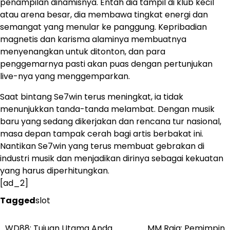
penampilan dinamisnya. Entah dia tampil di klub kecil
atau arena besar, dia membawa tingkat energi dan
semangat yang menular ke panggung. Kepribadian
magnetis dan karisma alaminya membuatnya
menyenangkan untuk ditonton, dan para
penggemarnya pasti akan puas dengan pertunjukan
live-nya yang menggemparkan.
Saat bintang Se7win terus meningkat, ia tidak
menunjukkan tanda-tanda melambat. Dengan musik
baru yang sedang dikerjakan dan rencana tur nasional,
masa depan tampak cerah bagi artis berbakat ini.
Nantikan Se7win yang terus membuat gebrakan di
industri musik dan menjadikan dirinya sebagai kekuatan
yang harus diperhitungkan.
[ad_2]
Tagged
slot
WD88: Tujuan Utama Anda
MM Raja: Pemimpin