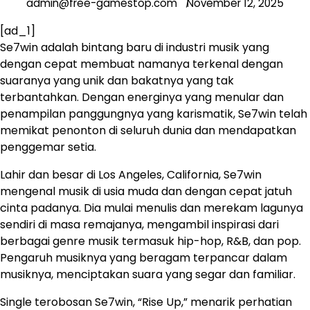
admin@free-gamestop.com
November 12, 2025
[ad_1]
Se7win adalah bintang baru di industri musik yang
dengan cepat membuat namanya terkenal dengan
suaranya yang unik dan bakatnya yang tak
terbantahkan. Dengan energinya yang menular dan
penampilan panggungnya yang karismatik, Se7win telah
memikat penonton di seluruh dunia dan mendapatkan
penggemar setia.
Lahir dan besar di Los Angeles, California, Se7win
mengenal musik di usia muda dan dengan cepat jatuh
cinta padanya. Dia mulai menulis dan merekam lagunya
sendiri di masa remajanya, mengambil inspirasi dari
berbagai genre musik termasuk hip-hop, R&B, dan pop.
Pengaruh musiknya yang beragam terpancar dalam
musiknya, menciptakan suara yang segar dan familiar.
Single terobosan Se7win, “Rise Up,” menarik perhatian