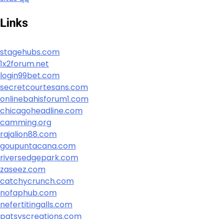
Links
stagehubs.com
1x2forum.net
login99bet.com
secretcourtesans.com
onlinebahisforum1.com
chicagoheadline.com
camming.org
rajalion88.com
goupuntacana.com
riversedgepark.com
zaseez.com
catchycrunch.com
nofaphub.com
nefertitingalls.com
patsyscreations.com