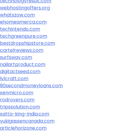
technologyresult.com
webhostingoffers.org
whatszow.com
ehomeamerca.com
techintendo.com
techgreenpure.com
bestdropshipstore.com
cartelreviews.com
surfsway.com
nailartproduct.com
digitactseed.com
lvlcraft.com
90secondmoneyloans.com
xenmicro.com
rodrovers.com
tripssolution.com
satta-king-india.com
yukigassencanada.com
articlehorizone.com