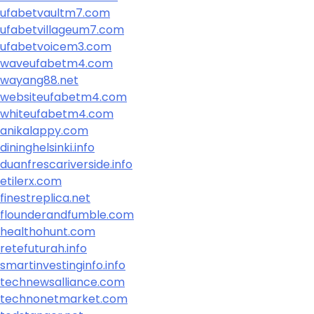
ufabetvaultm7.com
ufabetvillageum7.com
ufabetvoicem3.com
waveufabetm4.com
wayang88.net
websiteufabetm4.com
whiteufabetm4.com
anikalappy.com
dininghelsinki.info
duanfrescariverside.info
etilerx.com
finestreplica.net
flounderandfumble.com
healthohunt.com
retefuturah.info
smartinvestinginfo.info
technewsalliance.com
technonetmarket.com