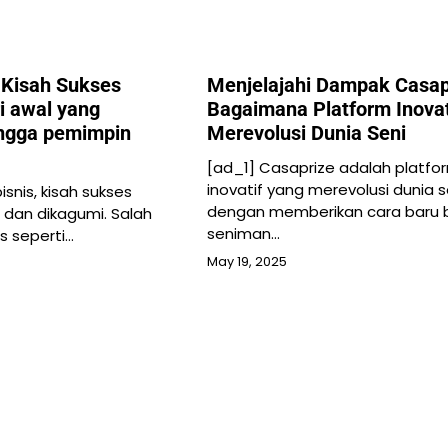
Kisah Sukses
Menjelajahi Dampak Casap
i awal yang
Bagaimana Platform Inovati
ingga pemimpin
Merevolusi Dunia Seni
[ad_1] Casaprize adalah platfo
inovatif yang merevolusi dunia s
isnis, kisah sukses
dengan memberikan cara baru 
n dan dikagumi. Salah
seniman…
s seperti…
May 19, 2025