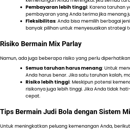
kemenangan Anda meningkat jika semua tar
Pembayaran lebih tinggi
: Karena taruhan y
pembayaran yang Anda terima jika menang ju
Fleksibilitas
: Anda bisa memilih berbagai je
banyak pilihan untuk menyesuaikan strategi 
Risiko Bermain Mix Parlay
Namun, ada juga beberapa risiko yang perlu diperhatikan
Semua taruhan harus menang
: Untuk men
Anda harus benar. Jika satu taruhan kalah, ma
Risiko lebih tinggi
: Meskipun potensi kemen
risikonya juga lebih tinggi. Jika Anda tidak 
cepat.
Tips Bermain Judi Bola dengan Sistem Mi
Untuk meningkatkan peluang kemenangan Anda, berikut 