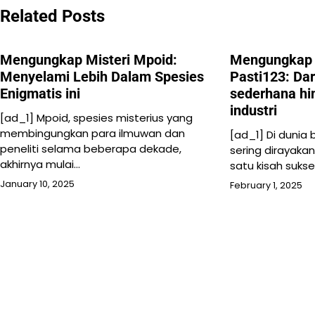
Related Posts
Mengungkap Misteri Mpoid:
Mengungkap 
Menyelami Lebih Dalam Spesies
Pasti123: Dar
Enigmatis ini
sederhana h
industri
[ad_1] Mpoid, spesies misterius yang
membingungkan para ilmuwan dan
[ad_1] Di dunia b
peneliti selama beberapa dekade,
sering dirayaka
akhirnya mulai…
satu kisah sukse
January 10, 2025
February 1, 2025