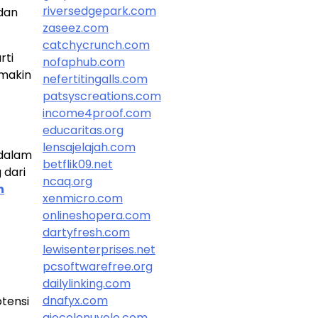
riversedgepark.com
dan
zaseez.com
catchycrunch.com
rti
nofaphub.com
emakin
nefertitingalls.com
patsyscreations.com
income4proof.com
educaritas.org
lensajelajah.com
 dalam
betflik09.net
 dari
ncaq.org
n
xenmicro.com
onlineshopera.com
dartyfresh.com
lewisenterprises.net
pcsoftwarefree.org
dailylinking.com
dnafyx.com
tensi
giocolenuvole.com