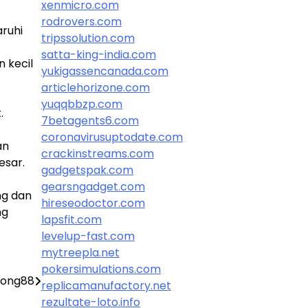
xenmicro.com
rodrovers.com
aruhi
tripssolution.com
satta-king-india.com
n kecil
yukigassencanada.com
articlehorizone.com
yuqqbbzp.com
.
7betagents6.com
coronavirusuptodate.com
an
crackinstreams.com
esar.
gadgetspak.com
gearsngadget.com
ng dan
hireseodoctor.com
ng
lapsfit.com
levelup-fast.com
mytreepla.net
pokersimulations.com
ukong88
replicamanufactory.net
rezultate-loto.info