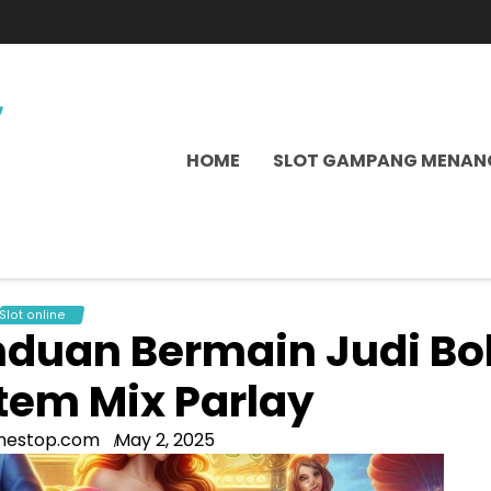
,
HOME
SLOT GAMPANG MENAN
Slot online
nduan Bermain Judi Bo
tem Mix Parlay
mestop.com
May 2, 2025