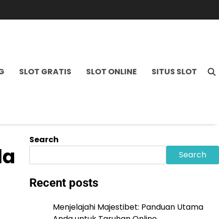
G
SLOT GRATIS
SLOT ONLINE
SITUS SLOT
Search
la
Search
Recent posts
Menjelajahi Majestibet: Panduan Utama
Anda untuk Taruhan Online