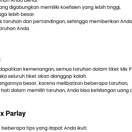
uhan Anda benar.
ang digabungkan memiliki koefisien yang lebih tinggi,
ga lebih besar.
nis taruhan dan pertandingan, sehingga memberikan Anda
taruhan Anda.
:
dapatkan kemenangan, semua taruhan dalam tiket Mix P
ka seluruh tiket akan dianggap kalah.
angannya besar, karena melibatkan beberapa taruhan,
hati-hati dalam memilih taruhan, Anda bisa kehilangan uang
x Parlay
beberapa tips yang dapat Anda ikuti: