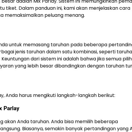
besar adalah Mix Parlay. Sistem ini memungkinkan pema
 tiket. Dalam panduan ini, kami akan menjelaskan cara
 bisa memaksimalkan peluang menang.
 Anda untuk memasang taruhan pada beberapa pertandi
rbagai jenis taruhan dalam satu kombinasi, seperti taruh
. Keuntungan dari sistem ini adalah bahwa jika semua pili
an yang lebih besar dibandingkan dengan taruhan tun
ay, Anda harus mengikuti langkah-langkah berikut:
x Parlay
g akan Anda taruhan. Anda bisa memilih beberapa
rlangsung. Biasanya, semakin banyak pertandingan yang 