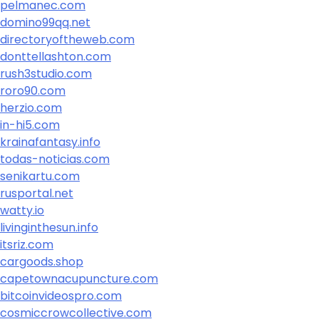
pelmanec.com
domino99qq.net
directoryoftheweb.com
donttellashton.com
rush3studio.com
roro90.com
herzio.com
in-hi5.com
krainafantasy.info
todas-noticias.com
senikartu.com
rusportal.net
watty.io
livinginthesun.info
itsriz.com
cargoods.shop
capetownacupuncture.com
bitcoinvideospro.com
cosmiccrowcollective.com