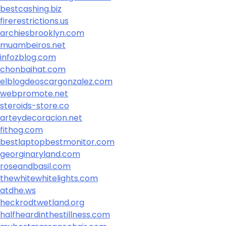
bestcashing.biz
firerestrictions.us
archiesbrooklyn.com
muambeiros.net
infozblog.com
chonbaihat.com
elblogdeoscargonzalez.com
webpromote.net
steroids-store.co
arteydecoracion.net
fithog.com
bestlaptopbestmonitor.com
georginaryland.com
roseandbasil.com
thewhitewhitelights.com
atdhe.ws
heckrodtwetland.org
halfheardinthestillness.com