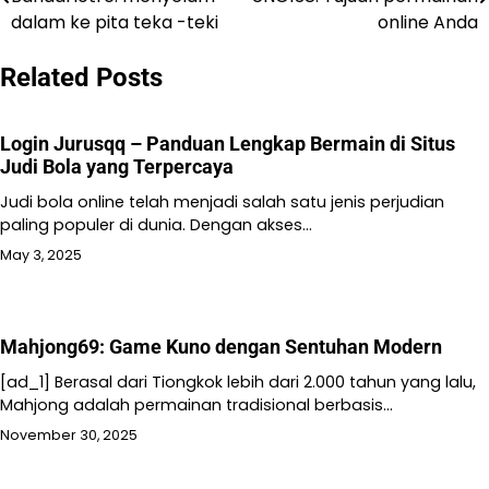
navigation
dalam ke pita teka -teki
online Anda
Related Posts
Login Jurusqq – Panduan Lengkap Bermain di Situs
Judi Bola yang Terpercaya
Judi bola online telah menjadi salah satu jenis perjudian
paling populer di dunia. Dengan akses…
May 3, 2025
Mahjong69: Game Kuno dengan Sentuhan Modern
[ad_1] Berasal dari Tiongkok lebih dari 2.000 tahun yang lalu,
Mahjong adalah permainan tradisional berbasis…
November 30, 2025