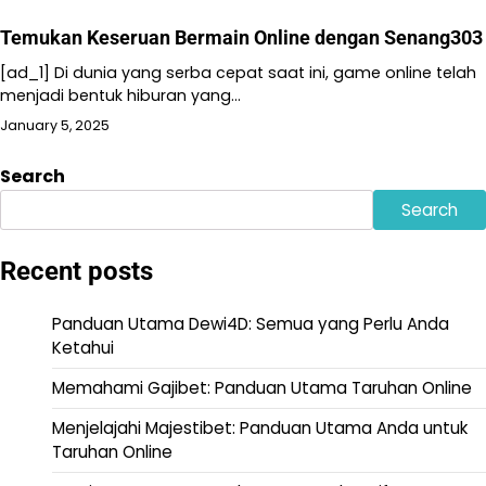
Temukan Keseruan Bermain Online dengan Senang303
[ad_1] Di dunia yang serba cepat saat ini, game online telah
menjadi bentuk hiburan yang…
January 5, 2025
Search
Search
Recent posts
Panduan Utama Dewi4D: Semua yang Perlu Anda
Ketahui
Memahami Gajibet: Panduan Utama Taruhan Online
Menjelajahi Majestibet: Panduan Utama Anda untuk
Taruhan Online