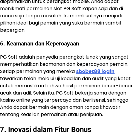
dioptimalkan untuk perangkat mobile, Anda dapat
menikmati permainan slot PG Soft kapan saja dan di
mana saja tanpa masalah. Ini membuatnya menjadi
pilihan ideal bagi pemain yang suka bermain sambil
bepergian.
6. Keamanan dan Kepercayaan
PG Soft adalah penyedia perangkat lunak yang sangat
memperhatikan keamanan dan kepercayaan pemain.
Setiap permainan yang mereka
sbobet88 login
tawarkan telah melalui uji keadilan dan audit yang ketat
untuk memastikan bahwa hasil permainan benar-benar
acak dan adil. Selain itu, PG Soft bekerja sama dengan
kasino online yang terpercaya dan berlisensi, sehingga
Anda dapat bermain dengan aman tanpa khawatir
tentang keaslian permainan atau penipuan.
7. Inovasi dalam Fitur Bonus