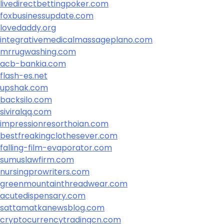
livedirectbettingpoker.com
foxbusinessupdate.com
lovedaddy.org
integrativemedicalmassageplano.com
mrrugwashing.com
acb-bankia.com
flash-es.net
upshak.com
backsilo.com
siviralqq.com
impressionresorthoian.com
bestfreakingclothesever.com
falling-film-evaporator.com
sumuslawfirm.com
nursingprowriters.com
greenmountainthreadwear.com
acutedispensary.com
sattamatkanewsblog.com
cryptocurrencytradingcn.com