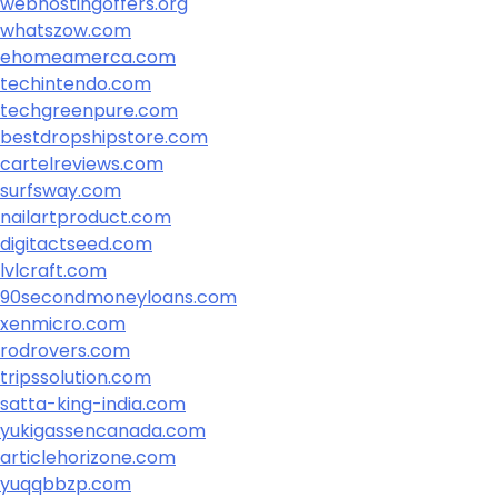
webhostingoffers.org
whatszow.com
ehomeamerca.com
techintendo.com
techgreenpure.com
bestdropshipstore.com
cartelreviews.com
surfsway.com
nailartproduct.com
digitactseed.com
lvlcraft.com
90secondmoneyloans.com
xenmicro.com
rodrovers.com
tripssolution.com
satta-king-india.com
yukigassencanada.com
articlehorizone.com
yuqqbbzp.com